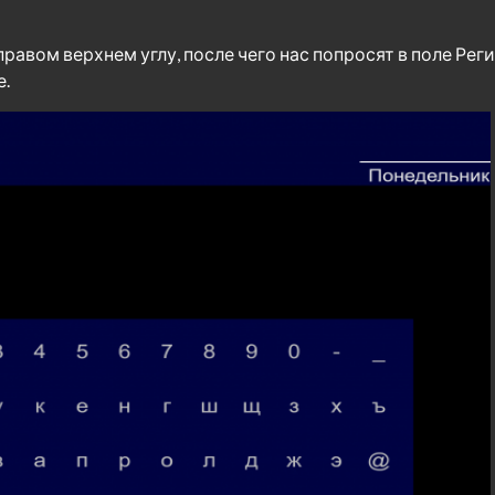
равом верхнем углу, после чего нас попросят в поле Ре
е.