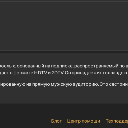
зрослых, основанный на подписке, распространяемый по в
ет в формате HDTV и 3DTV. Он принадлежит голландской к
ированную на прямую мужскую аудиторию. Это сестрински
Блог
Центр помощи
Техподде