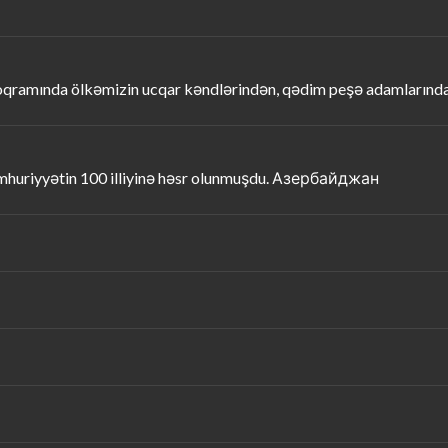
roqramında ölkəmizin ucqar kəndlərindən, qədim peşə adamlarında
mhuriyyətin 100 illiyinə həsr olunmuşdu. Азербайджан