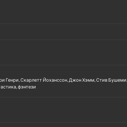
йри Генри, Скарлетт Йоханссон, Джон Хэмм, Стив Бушеми,
тастика, фэнтези