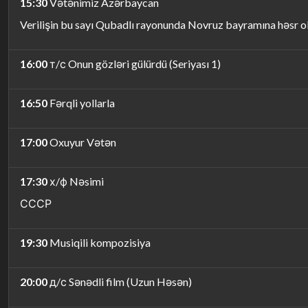
15:30
Vətənimiz Azərbaycan
Verilişin bu sayı Qubadlı rayonunda Novruz bayramına həs
16:00
т/с Onun gözləri gülürdü (Seriyası 1)
16:50
Fərqli yollarla
17:00
Oxuyur Vətən
17:30
х/ф Nəsimi
СССР
19:30
Musiqili kompozisiya
20:00
д/с Sənədli film (Uzun Həsən)