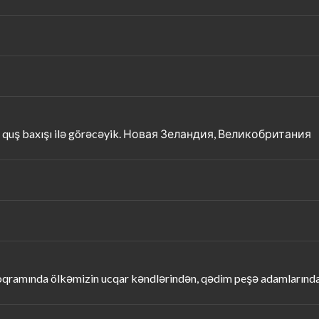
ini quş baxışı ilə görəcəyik. Новая Зеландия, Великобритания
roqramında ölkəmizin ucqar kəndlərindən, qədim peşə adamlarında