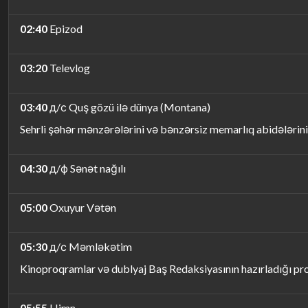
02:40
Epizod
03:20
Televlog
03:40
д/с Quş gözü ilə dünya (Montana)
Sehrli şəhər mənzərələrini və bənzərsiz memarlıq abidələr
04:30
д/ф Sənət nağılı
05:00
Oxuyur Vətən
05:30
д/с Məmləkətim
Kinoproqramlar və dublyaj Baş Redaksiyasının hazırladığı p
05:55
Himn