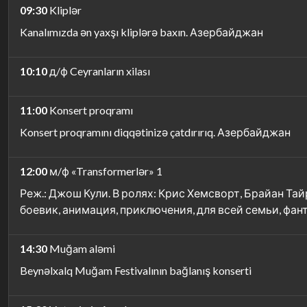
09:30
Kliplər
Kanalımızda ən yaxşı kliplərə baxın. Азербайджан
10:10
д/ф Ceyranların xilası
11:00
Konsert proqramı
Konsert proqramını diqqətinizə çatdırırıq. Азербайджан
12:00
м/ф «Transformerlər» 1
Реж.: Джош Кули. В ролях: Крис Хемсворт, Брайан Та
боевик, анимация, приключения, для всей семьи, фан
14:30
Muğam aləmi
Beynəlxalq Muğam Festivalının bağlanış konserti