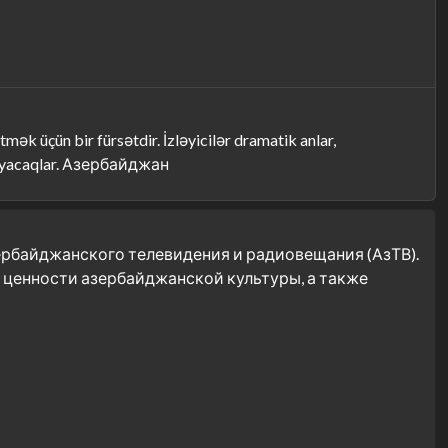
ək üçün bir fürsətdir. İzləyicilər dramatik anlar,
aşayacaqlar. Азербайджан
ербайджанского телевидения и радиовещания (АзТВ).
ра ценности азербайджанской культуры, а также