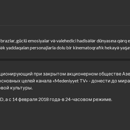
razlar, güclü emosiyalar və valehedici hadisələr dünyasına qərq etm
dəcək yaddaqalan personajlarla dolu bir kinematoqrafik hekayə y
функционирующий при закрытом акционерном обществе Аз
з основных целей канала «Medeniyyet TV» - донести до ми
вой культуры.
, а с 14 февраля 2018 года-в 24-часовом режиме.