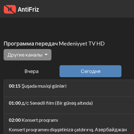
Программа передач Medeniyyet TV HD
Другие каналы
Вчера
Сегодня
00:15
Şuşada musiqi günləri
01:00
д/с Sənədli film (Bir günəş altında)
02:00
Konsert proqramı
Konsert proqramını diqqətinizə çatdırırıq. Азербайджан