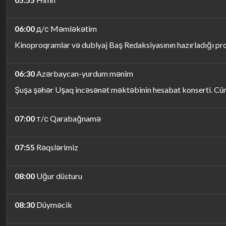
06:00
д/с Məmləkətim
Kinoproqramlar və dublyaj Baş Redaksiyasının hazırladığı p
06:30
Azərbaycan-yurdum mənim
Şuşa şəhər Uşaq incəsənət məktəbinin hesabat konserti. Cü
07:00
т/с Qarabağnamə
07:55
Rəqslərimiz
08:00
Uğur düsturu
08:30
Düyməcik