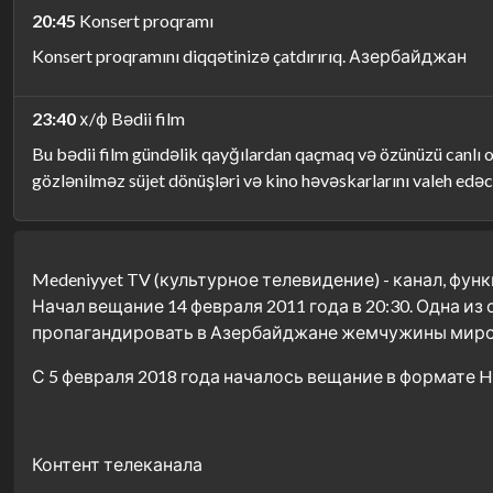
20:45
Konsert proqramı
Konsert proqramını diqqətinizə çatdırırıq. Азербайджан
23:40
х/ф Bədii film
Bu bədii film gündəlik qayğılardan qaçmaq və özünüzü canlı ob
gözlənilməz süjet dönüşləri və kino həvəskarlarını valeh e
Medeniyyet TV (культурное телевидение) - канал, 
Начал вещание 14 февраля 2011 года в 20:30. Одна и
пропагандировать в Азербайджане жемчужины миро
С 5 февраля 2018 года началось вещание в формате HD
Контент телеканала