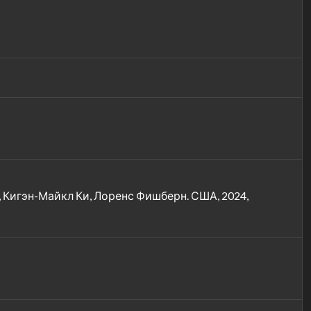
 Кигэн-Майкл Ки, Лоренс Фишберн. США, 2024,