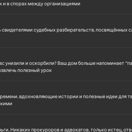
ак и в спорах между организациями
ь свидетелями судебных разбирательств, посвящённых са
ас унизили и оскорбили? Ваш дом больше напоминает "па
извлечь полезный урок
ремени, вдохновляющие истории и полезные идеи для тв
зкими
ньги. Никаких прокуроров и адвокатов, только истец, от