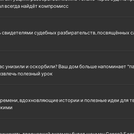
л всегда найдёт компромисс
ь свидетелями судебных разбирательств, посвящённых са
ас унизили и оскорбили? Ваш дом больше напоминает "па
извлечь полезный урок
ремени, вдохновляющие истории и полезные идеи для тв
зкими
Принимать творческий экзамен будет шоумен Сергей Бело