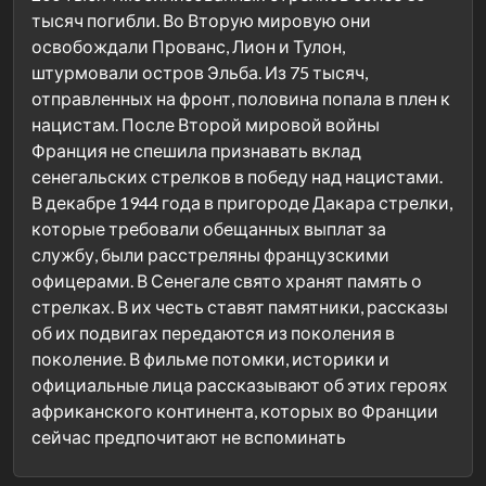
тысяч погибли. Во Вторую мировую они
освобождали Прованс, Лион и Тулон,
штурмовали остров Эльба. Из 75 тысяч,
отправленных на фронт, половина попала в плен к
нацистам. После Второй мировой войны
Франция не спешила признавать вклад
сенегальских стрелков в победу над нацистами.
В декабре 1944 года в пригороде Дакара стрелки,
которые требовали обещанных выплат за
службу, были расстреляны французскими
офицерами. В Сенегале свято хранят память о
стрелках. В их честь ставят памятники, рассказы
об их подвигах передаются из поколения в
поколение. В фильме потомки, историки и
официальные лица рассказывают об этих героях
африканского континента, которых во Франции
сейчас предпочитают не вспоминать