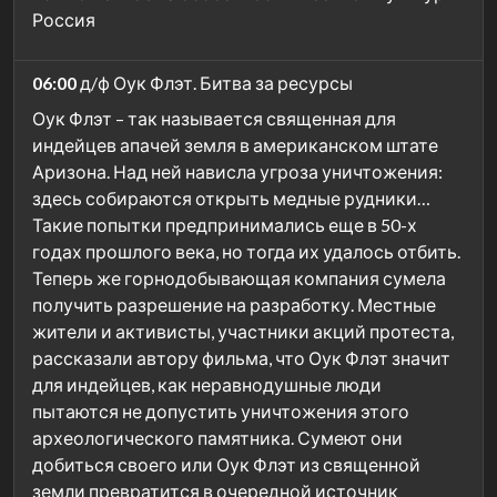
Россия
06:00
д/ф Оук Флэт. Битва за ресурсы
Оук Флэт – так называется священная для
индейцев апачей земля в американском штате
Аризона. Над ней нависла угроза уничтожения:
здесь собираются открыть медные рудники…
Такие попытки предпринимались еще в 50-х
годах прошлого века, но тогда их удалось отбить.
Теперь же горнодобывающая компания сумела
получить разрешение на разработку. Местные
жители и активисты, участники акций протеста,
рассказали автору фильма, что Оук Флэт значит
для индейцев, как неравнодушные люди
пытаются не допустить уничтожения этого
археологического памятника. Сумеют они
добиться своего или Оук Флэт из священной
земли превратится в очередной источник