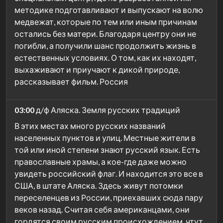
методике подготавливают и выпускают на волю
медвежат, которые по тем или иным причинам
остались без матери. Благодаря центру они не
погибли, а получили шанс продолжить жизнь в
естественных условиях. О том, как их находят,
выхаживают и приучают к дикой природе,
рассказывает фильм. Россия
03:00
д/ф Аляска. Земля русских традиций
В этих местах много русских названий
населенных пунктов и улиц. Местные жители в
той или иной степени знают русский язык. Есть
православные храмы, а кое-где даже можно
увидеть российский флаг. И находится это все в
США, в штате Аляска. Здесь живут потомки
переселенцев из России, приехавших сюда пару
веков назад. Считая себя американцами, они
гордятся своим русским происхождением, чтут