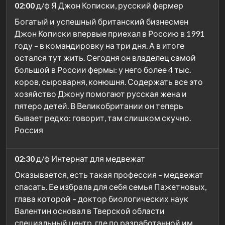
02:00
д/ф Я Джон Кописки, русский фермер
Богатый и успешный британский бизнесмен
Джон Кописки впервые приехал в Россию в 1991
году – в командировку на три дня. А в итоге
остался тут жить. Сегодня он владелец самой
большой в России фермы: у него более 4 тыс.
коров, сыроварня, конюшня. Содержать все это
хозяйство Джону помогают русская жена и
пятеро детей. В Великобритании он теперь
бывает редко: говорит, там слишком скучно.
Россия
02:30
д/ф Интернат для медвежат
Оказывается, есть такая профессия – медвежат
спасать. Ее избрала для себя семья Пажетновых,
глава которой – доктор биологических наук
Валентин основал в Тверской области
специальный центр, где по разработанной им