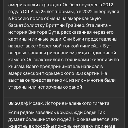
американских граждан. Он был осужден в 2012
году в США на 25 лет тюрьмы, а в 2022-м вернулся
в Россию после обмена на американскую
баскетболистку Бриттни Грайнер. Эта лента –
история Виктора Бута, рассказанная через его
картины и личные вещи. Они были представлены
на выставке «Берег мой тонкой линией…». Бут
впервые занялся рисованием, сидя в одиночной
камере. Он знакомился с техниками живописи по
книгам. Всего предприниматель написал в
американской тюрьме около 300 картин. На
выставке представлено 40 из них – многие были
утеряны или испорчены охраной
08:30
д/ф Исаак. История маленького гиганта
Если рядом завелись крысы, жди беды! Так
думает большинство людей. Но оказывается, эти
животные способны помочь человеку, причем в