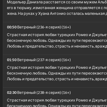
Модельер Даниэла расстается со своим мужем Альбер
его в тюрьму, измотанная женщина отправляется с по
жена. На руках у Хуана Антонио осталась маленькая
00:50
Ветреный (236-я серия) (16+)
Страстная история любви турецких Ромео и Джульетты
бесконечную любовь. Однажды их пути пересекаются, и
Любовь и предательство, страсть и ненависть, враж
01:50
Ветреный (237-я серия) (16+)
Страстная история любви турецких Ромео и Джульетты
бесконечную любовь. Однажды их пути пересекаются, и
Любовь и предательство, страсть и ненависть, враж
02:30
Ветреный (238-я серия) (16+)
Страстная история любви турецких Ромео и Джульетты
бесконечную любовь. Однажды их пути пересекаются, и