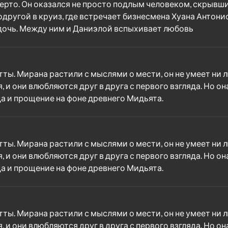
то. Он оказался не просто подлым человеком, скрывшим,
другой в круиз, где встречает бизнесмена Хуана Антони
 дочь. Между ним и Даниэлой вспыхивает любовь
. Мирана растили с мыслями о мести, он не умеет ни лю
 они влюбляются друг в друга с первого взгляда. Но она
да и прощение на фоне древнего Мидьята.
. Мирана растили с мыслями о мести, он не умеет ни лю
 они влюбляются друг в друга с первого взгляда. Но она
да и прощение на фоне древнего Мидьята.
. Мирана растили с мыслями о мести, он не умеет ни лю
 они влюбляются друг в друга с первого взгляда. Но она