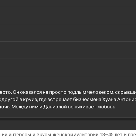
то. Он оказался не просто подлым человеком, скрывшим,
другой в круиз, где встречает бизнесмена Хуана Антони
 дочь. Между ним и Даниэлой вспыхивает любовь
ий интересы и вкусы женской аудитории 18–45 лет и пред