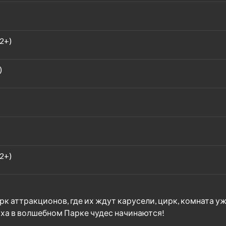
2+)
)
2+)
к аттракционов, где их ждут карусели, цирк, комната у
ха в волшебном Парке чудес начинаются!