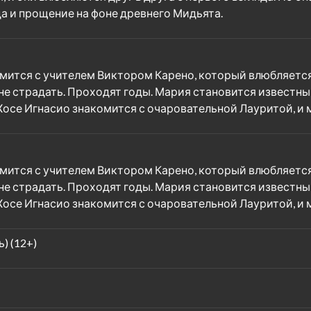
да и прощение на фоне древнего Мидьята.
ится с учителем Виктором Карено, который влюбляется 
 не страдать. Проходят годы. Мария становится известны
осе Игнасио знакомится с очаровательной Лауритой, и
ится с учителем Виктором Карено, который влюбляется 
 не страдать. Проходят годы. Мария становится известны
осе Игнасио знакомится с очаровательной Лауритой, и
) (12+)