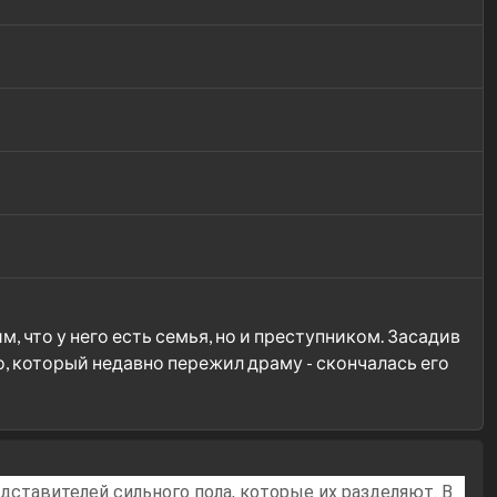
 что у него есть семья, но и преступником. Засадив
о, который недавно пережил драму - скончалась его
ставителей сильного пола, которые их разделяют. В