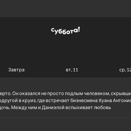
Завтра
вт, 11
ср, 1
то. Он оказался не просто подлым человеком, скрывшим,
другой в круиз, где встречает бизнесмена Хуана Антони
 дочь. Между ним и Даниэлой вспыхивает любовь