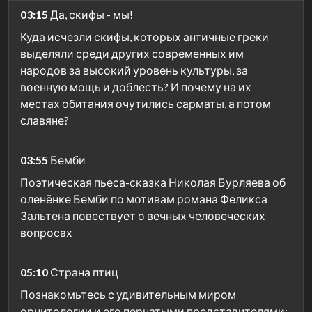
03:15
Да, скифы - мы!
Куда исчезли скифы, которых античные греки
выделяли среди других современных им
народов за высокий уровень культуры, за
военную мощь и доблесть? И почему на их
местах обитания очутились сарматы, а потом
славяне?
03:55
Бемби
Поэтическая пьеса-сказка Николая Бурляева об
оленёнке Бемби по мотивам романа Феликса
Зальтена повествует о вечных человеческих
вопросах
05:10
Страна птиц
Познакомьтесь с удивительным миром
орнитологии и его пернатыми представителями: