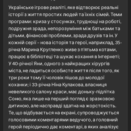
Українське ігрове реаліті, яке відтворює реальні
історії з життя простих людей та їхніх сімей. Теми
програми: криза у стосунках, труднощі на роботі,
подружня зрада, непорозуміння між батьками та
дітьми, фінансові проблеми, зрада друзів та ін. У
кожній серії – нова історія та герої, наприклад, 35-
річна Марина Кругленко живе з п’ятьма котами,
працює в бібліотеці та шукає кохання в Інтернеті;
У 40-річної Яни, одного з найкращих хірургів
міста, не ладиться особисте життя після того, як
три роки тому її чоловік пішов до молодої
коханки; і 33-річна Ніна Кулакова, власниця
невеликого салону краси, має доньку-підлітка
Соню, яка лише на перший погляд є зразковою
дитиною, але насправді здатна на жорстокість.
Те, що відбувається на екрані, супроводжується
голосовими коментарями ведучого, а головний
герой періодично дає коментарі, в яких аналізує