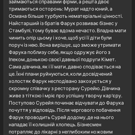
займаються справами фірми, а решта двоє
тримаються осторонь: Мурат надто юний, а
Османа більше турбують нематеріальні цінності.
Найстарший із братів Фарук розвиває бізнес у
Стамбулі, тому буває вдома нечасто. Владна мати
чинить опір цьому і хоче, щоб усі її діти були
поруч із нею. Вона вирішує, що зможе утримати
Фарука поблизу себе, якщо одружує його з
Іпеком, донькою своєї давньої подруги Кімет.
Сама дівчина, як і її мати, давно сподівається на
це. Їхні плани руйнуються, коли досвідчений
холостяк Фарук несподівано закохується у
скромну співачку з ресторану Сурейю. Дівчина
живе з тіткою і мріє про успішну творчу кар'єру.
Поступово Сурейя починає відчувати до Фарука
почуття у відповідь. Після чергового побачення
Фарук проводить Сурей додому, де на нього
нападає її колишній хлопець. Бізнесмен
потрапляє до лікарні з неглибоким ножовим