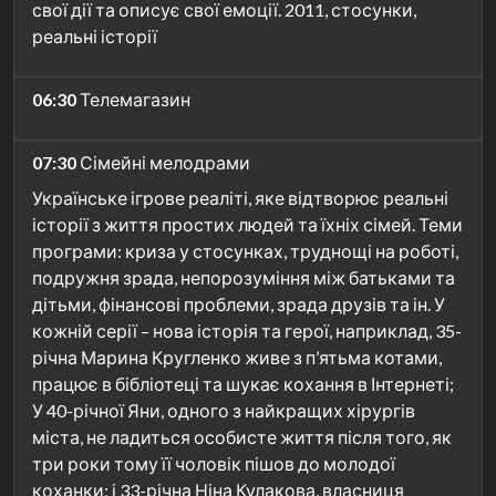
свої дії та описує свої емоції. 2011, стосунки,
реальні історії
06:30
Телемагазин
07:30
Сімейні мелодрами
Українське ігрове реаліті, яке відтворює реальні
історії з життя простих людей та їхніх сімей. Теми
програми: криза у стосунках, труднощі на роботі,
подружня зрада, непорозуміння між батьками та
дітьми, фінансові проблеми, зрада друзів та ін. У
кожній серії – нова історія та герої, наприклад, 35-
річна Марина Кругленко живе з п’ятьма котами,
працює в бібліотеці та шукає кохання в Інтернеті;
У 40-річної Яни, одного з найкращих хірургів
міста, не ладиться особисте життя після того, як
три роки тому її чоловік пішов до молодої
коханки; і 33-річна Ніна Кулакова, власниця