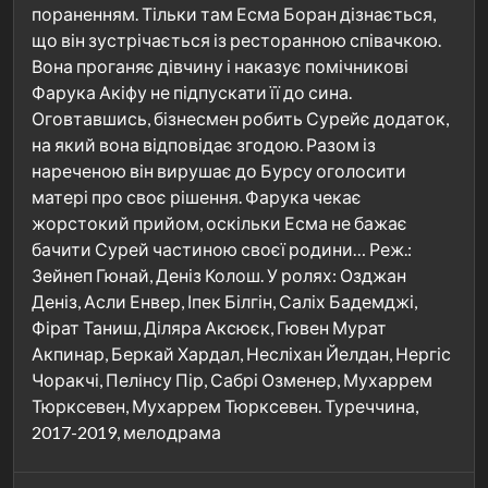
пораненням. Тільки там Есма Боран дізнається,
що він зустрічається із ресторанною співачкою.
Вона проганяє дівчину і наказує помічникові
Фарука Акіфу не підпускати її до сина.
Оговтавшись, бізнесмен робить Сурейє додаток,
на який вона відповідає згодою. Разом із
нареченою він вирушає до Бурсу оголосити
матері про своє рішення. Фарука чекає
жорстокий прийом, оскільки Есма не бажає
бачити Сурей частиною своєї родини… Реж.:
Зейнеп Гюнай, Деніз Колош. У ролях: Озджан
Деніз, Асли Енвер, Іпек Білгін, Саліх Бадемджі,
Фірат Таниш, Діляра Аксюєк, Гювен Мурат
Акпинар, Беркай Хардал, Несліхан Йелдан, Нергіс
Чоракчі, Пелінсу Пір, Сабрі Озменер, Мухаррем
Тюрксевен, Мухаррем Тюрксевен. Туреччина,
2017-2019, мелодрама