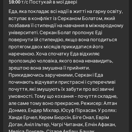
18:00
т/с Постукай в мої двері
Еда, яка покладає всі надії в житті на гарну освіту,
вступає в конфлікт із Серканом Болатом, який
позбавив її стипендії на навчання в міжнародному
університеті. Серкан Болат пропонує Еді
повернути їй стипендію, якщо вона погодиться
протягом двох місяців прикидатися його
нареченою. Хоча спочатку Еда відхиляє
пропозицію чоловіка, якого вона ненавидить,
зрештою вона змушена її прийняти.
Прикидаючись зарученими, Серкан і Еда
починають відчувати пристрасні і суперечливі
почуття, які змушують їх забути про всі звичні
умовності. Тому що кохання – почуття складне,
але саме тому воно прекрасне. Режисер: Алтан
Донмез, Ендер Міхлар, Юсуф Пірхасан. У ролях:
Ханде Ерчел, Керем Бюрсін, Біге Онал, Еврім
Доган, Аніл Ільтер, Чагрі Читанак, Елчін Афакан,
Меліса Донгель, Сітаре Акбаш, Башак