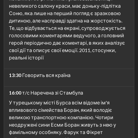
невеликого салону краси, має доньку-підлітка
Соню, яка лише на перший погляд є зразковою
дитиною, але насправді здатна на жорстокість.
Те, що відбувається на екрані, супроводжується
голосовими коментарями ведучого, а головний
герой періодично дає коментарі, в яких аналізує
свої дії та описує свої емоції. 2011, стосунки,
реальні історії
13:30
Говорить вся країна
16:00
т/с Наречена зі Стамбула
У турецькому місті Бурса всім відоме ім'я
впливового сімейства Боран, який володіє
великою транспортною компанією. Чотири
неодружені сини Есми Боран живуть з нею у
фамільному особняку. Фарук та Фікрет