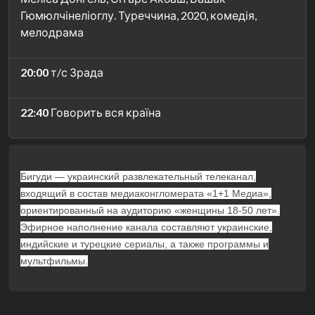
Гюмюлчінеліоглу. Туреччина, 2020, комедія,
мелодрама
20:00
т/с Зрада
22:40
Говорить вся країна
Бигуди — украинский развлекательный телеканал,
входящий в состав медиаконгломерата «1+1 Медиа»,
ориентированный на аудиторию «женщины 18-50 лет».
Эфирное наполнение канала составляют украинские,
индийские и турецкие сериалы, а также программы и
мультфильмы.