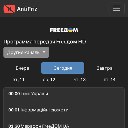
Программа передач Freeдом HD
Другие каналы
Вчера
Сегодня
Завтра
вт, 11
ср, 12
чт, 13
пт, 14
00:00
Гімн України
00:01
Інформаційні сюжети
01:30
Марафон FreeДОМ UA