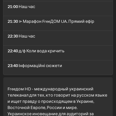
21:00
Наш час
21:30
⋗ Марафон FreeДОМ UA. Прямий ефір
22:30
Наш час
22:40
д/ф Коли вода кричить
23:40
Інформаційні сюжети
Freeдом HD - международный украинский
телеканал для тех, кто говорит на русском языке
и ищет правду о происходящем в Украине,
Восточной Европе, России и мире.
Украинское иновещание для аудиторий за