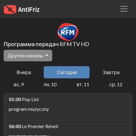
Программа передач RFM TV HD
Другие каналы
Вчера
Сегодня
Завтра
вс, 9
пн, 10
вт, 11
ср, 12
01:00
Pop List
program muzyczny
06:00
Le Premier Réveil
program muzyczny