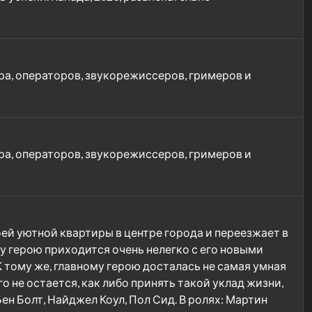
а, операторов, звукорежиссеров, гримеров и
а, операторов, звукорежиссеров, гримеров и
ей уютной квартиры в центре города и переезжает в
му герою приходится очень нелегко с его новыми
К тому же, главному герою досталась не самая умная
 не остается, как либо принять такой уклад жизни,
Бен Болт, Найджел Коул, Пол Сид. В ролях: Мартин