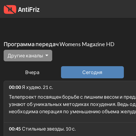
Программа передач Womens Magazine HD
Другие каналы
Вчера
Сегодня
00:00
Я худею. 21 с.
Телепроект посвящен борьбе с лишним весом и предл
узнают об уникальных методиках похудения. Ведь од
необходима операция по уменьшению объема желудка
00:45
Стильные звезды. 10 с.