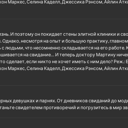
жон Маркес, Селина Каделл, Джессика Рэнсом, Айлин Атки
ь. И поэтому он покидает стены элитной клиники и сво
. Однако, несмотря на опыт и большую практику, главно
ь с людьми, что несомненно складывается на его работе. 
ашивается на свидание… И теперь доктору Мартину ничего
о сделает, если никто не хочет иметь с ним дело? Реж.: 
жон Маркес, Селина Каделл, Джессика Рэнсом, Айлин Атки
ярных девушках и парнях. От дневников свиданий до мод
таньте свидетелем противоречий и погрузитесь в мир зве