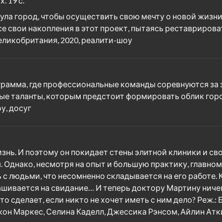
 19 с.
нула город, чтобы осуществить свою мечту о новой жизн
е свои накопления в этот проект, пытаясь реставрирова
Великобритания, 2020, реалити-шоу
грамма, где профессиональные команды соревнуются за 
дые таланты, которым предстоит формировать облик горо
у, досуг
ь. И поэтому он покидает стены элитной клиники и сво
. Однако, несмотря на опыт и большую практику, главно
ь с людьми, что несомненно складывается на его работе. 
ашивается на свидание… И теперь доктору Мартину ничего
о сделает, если никто не хочет иметь с ним дело? Реж.: 
жон Маркес, Селина Каделл, Джессика Рэнсом, Айлин Атки