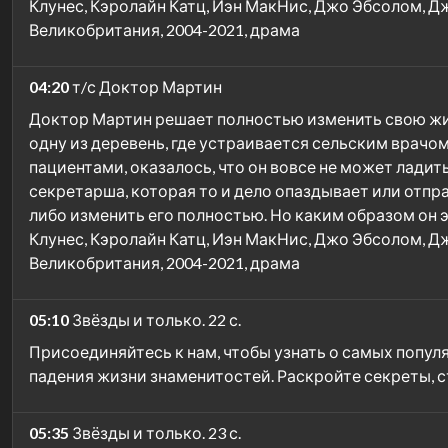
Клунес, Кэролайн Катц, Иэн МакНис, Джо Эбсолом, Д
Великобритания, 2004-2021, драма
04:20
т/с Доктор Мартин
Доктор Мартин решает полностью изменить свою жизн
одну из деревень, где устраивается сельским врачом
пациентами, оказалось, что он вовсе не может ладит
секретарша, которая то и дело опаздывает или отпр
либо изменить его полностью. Но каким образом он эт
Клунес, Кэролайн Катц, Иэн МакНис, Джо Эбсолом, Д
Великобритания, 2004-2021, драма
05:10
Звёзды и только. 22 с.
Присоединяйтесь к нам, чтобы узнать о самых попул
падения жизни знаменитостей. Раскройте секреты, с
05:35
Звёзды и только. 23 с.