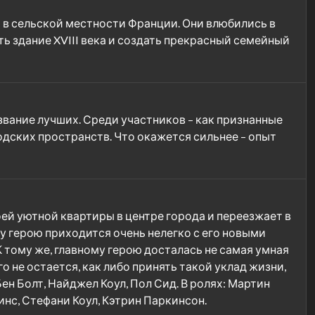
и в сельской местности Франции. Они влюбились в
ть здание XVIII века и создать прекрасный семейный
звание лучших. Среди участников – как признанные
дских пространств. Что окажется сильнее – опыт
ей уютной квартиры в центре города и переезжает в
му герою приходится очень нелегко с его новыми
К тому же, главному герою досталась не самая умная
 не остается, как либо принять такой уклад жизни,
Бен Болт, Найджел Коул, Пол Сид. В ролях: Мартин
нс, Стефани Коул, Кэтрин Паркинсон.