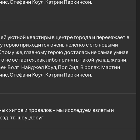
нс, Стефани Коул, Кэтрин Паркинсон.
ей уютной квартиры в центре города и переезжает в
му герою приходится очень нелегко с его новыми
К тому же, главному герою досталась не самая умная
 не остается, как либо принять такой уклад жизни,
Бен Болт, Найджел Коул, Пол Сид. В ролях: Мартин
нс, Стефани Коул, Кэтрин Паркинсон.
ных хитов и провалов – мы исследуем взлеты и
зд, тв-шоу, досуг