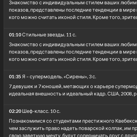
Знакомство с индивидуальным стилем ваших любимы
показов, представлены последние тенденции в мире 
кого можно считать иконой стиля. Кроме того, зрите
01:10
Стильные звезды. 11 с.
Знакомство с индивидуальным стилем ваших любимы
показов, представлены последние тенденции в мире 
кого можно считать иконой стиля. Кроме того, зрите
01:35
Я – супермодель. «Сирены», 3 с.
7 девушек и 7 юношей, метающих о карьере супермод
идеальная внешность и идеальный кадр. США, 2008, 
02:20
Шеф-класс. 10 с.
Познакомимся со студентами престижного Квебекск
чем заслужить право надеть поварской колпак, им п
свою заветную мечту, будут соперничать друг с друг