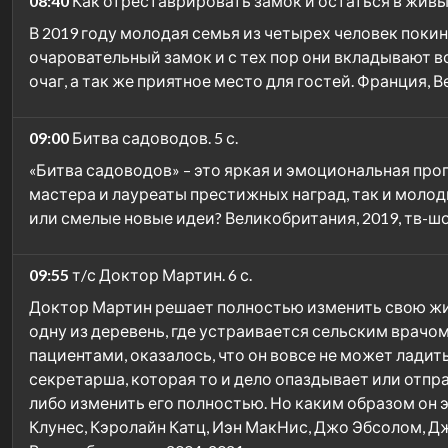
08:40
Как отреставрировать замок и остаться в живых.
В 2019 году молодая семья из четырех человек поки
очаровательный замок и с тех пор они вкладывают вс
очаг, а так же приятное место для гостей. Франция, 
09:00
Битва садоводов. 5 с.
«Битва садоводов» – это яркая и эмоциональная про
мастера и лауреаты престижных наград, так и моло
или смелые новые идеи? Великобритания, 2019, тв-шо
09:55
т/с Доктор Мартин. 6 с.
Доктор Мартин решает полностью изменить свою жизн
одну из деревень, где устраивается сельским врачом
пациентами, оказалось, что он вовсе не может ладит
секретарша, которая то и дело опаздывает или отпр
либо изменить его полностью. Но каким образом он эт
Клунес, Кэролайн Катц, Иэн МакНис, Джо Эбсолом, Д