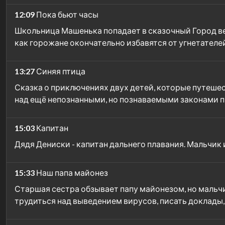
12:09
Пока бьют часы
Школьница Машенька попадает в сказочный Город вес
как горожане окончательно избавятся от угнетател
13:27
Синяя птица
Сказка о приключениях двух детей, которые путешест
над ещё непознанными, но познаваемыми законами 
15:03
Капитан
Дядя Дениски - капитан дальнего плавания. Мальчик
15:33
Наш папа майонез
Старшая сестра обзывает папу майонезом, но мальчик
трудиться над выведением вирусов, писать доклады,