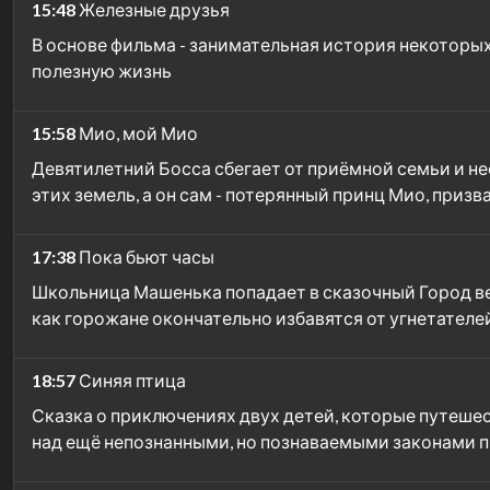
15:48
Железные друзья
В основе фильма - занимательная история некоторы
полезную жизнь
15:58
Мио, мой Мио
Девятилетний Босса сбегает от приёмной семьи и не
этих земель, а он сам - потерянный принц Мио, призв
17:38
Пока бьют часы
Школьница Машенька попадает в сказочный Город вес
как горожане окончательно избавятся от угнетател
18:57
Синяя птица
Сказка о приключениях двух детей, которые путешест
над ещё непознанными, но познаваемыми законами 