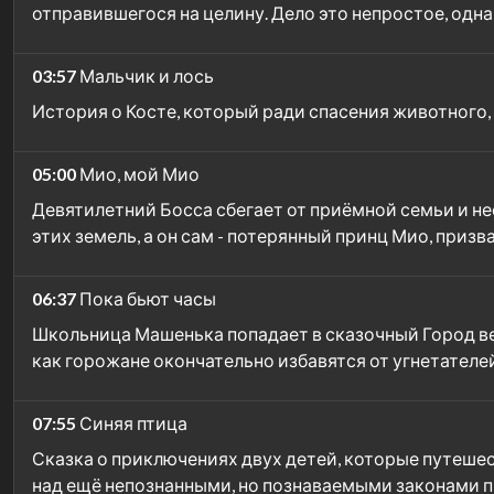
отправившегося на целину. Дело это непростое, одн
03:57
Мальчик и лось
История о Косте, который ради спасения животного,
05:00
Мио, мой Мио
Девятилетний Босса сбегает от приёмной семьи и не
этих земель, а он сам - потерянный принц Мио, призв
06:37
Пока бьют часы
Школьница Машенька попадает в сказочный Город вес
как горожане окончательно избавятся от угнетател
07:55
Синяя птица
Сказка о приключениях двух детей, которые путешест
над ещё непознанными, но познаваемыми законами 