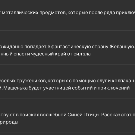
х металлических предметов, которые после ряда прикл
ожиданно попадает в фантастическую страну Желанную. 
анный спасти чудесный край от сил зла
елых тружеников, которых с помощью слуг и колпака-не
ей, Машенька будет участницей событий и приключений
вуют в поисках волшебной Синей Птицы. Рассказ этот по
природы