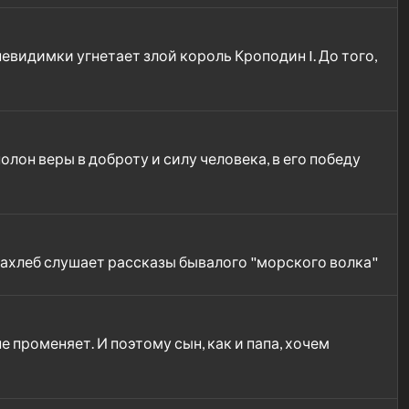
видимки угнетает злой король Кроподин I. До того,
лон веры в доброту и силу человека, в его победу
взахлеб слушает рассказы бывалого "морского волка"
 променяет. И поэтому сын, как и папа, хочем