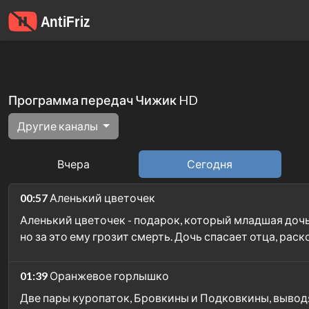
Программа передач Чижик HD
Другие каналы
Вчера
Сегодня
00:57
Аленький цветочек
Аленький цветочек - подарок, который младшая дочь
но за это ему грозит смерть. Дочь спасает отца, ра
01:39
Оранжевое горлышко
Две пары куропаток, Бровкины и Подковкины, вывод