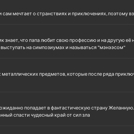
 и сам мечтает о странствиях и приключениях, поэтому 
 знает, что папа любит свою профессию и на другую её не
 выступать на симпозиумах и называться "мэнээсом"
х металлических предметов, которые после ряда прикл
ожиданно попадает в фантастическую страну Желанную. 
анный спасти чудесный край от сил зла