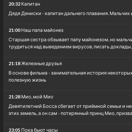
20:32
Капитан
Дядя Дениски - капитан дальнего плавания. Мальчик
21:00
Наш папа майонез
Старшая сестра обзывает папу майонезом, но мальчик
трудиться над выведением вирусов, писать доклады,
21:18
Железные друзья
В основе фильма - занимательная история некоторы
полезную жизнь
21:28
Мио, мой Мио
Девятилетний Босса сбегает от приёмной семьи и не
этих земель, а он сам - потерянный принц Мио, призв
23:05
Пока бьют часы