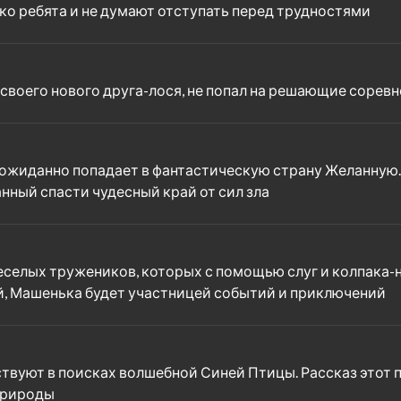
ако ребята и не думают отступать перед трудностями
 своего нового друга-лося, не попал на решающие сорев
ожиданно попадает в фантастическую страну Желанную. 
анный спасти чудесный край от сил зла
елых тружеников, которых с помощью слуг и колпака-не
ей, Машенька будет участницей событий и приключений
вуют в поисках волшебной Синей Птицы. Рассказ этот по
природы