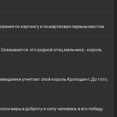
нования по картингу и пожертвовал первым местом
Оказывается, что родной отец мальчика - король
видимки угнетает злой король Кроподин I. До того,
лон веры в доброту и силу человека, в его победу