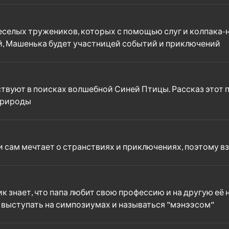
елых тружеников, которых с помощью слуг и колпака-не
ей, Машенька будет участницей событий и приключений
вуют в поисках волшебной Синей Птицы. Рассказ этот по
природы
 и сам мечтает о странствиях и приключениях, поэтому 
 знает, что папа любит свою профессию и на другую её не
 выступать на симпозиумах и называться "мэнээсом"