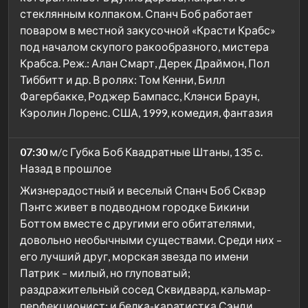
стеклянным колпаком. Спанч Боб работает
поваром в местной закусочной «Красти Крабс»
под началом скупого ракообразного, мистера
Крабса. Реж.: Алан Смарт, Дерек Драймон, Пол
Тиббитт и др. В ролях: Том Кенни, Билл
Фагербакке, Роджер Бампасс, Клэнси Браун,
Кэролин Лоренс. США, 1999, комедия, фантазия
07:30
м/с Губка Боб Квадратные Штаны, 135 с.
Назад в прошлое
Жизнерадостный и веселый Спанч Боб Сквэр
Пэнтс живет в подводном городке Бикини
Боттом вместе с другими его обитателями,
довольно необычными существами. Среди них –
его лучший друг, морская звезда по имени
Патрик – милый, но глуповатый;
раздражительный сосед Сквидвард, кальмар-
перфекционист; и белка-каратистка Сэнди,