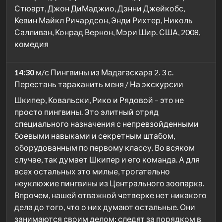
Стюарт, Джон ДиМаджио, Дэнни Джейкобс,
Кевин Майкл Ричардсон, Энди Рихтер, Николь
Салливан, Конрад Вернон, Мэри Шир. США, 2008,
комедия
14:30
м/с Пингвины из Мадагаскара 2. 3 с.
Перестань тараканить меня / На экскурсии
Шкипер, Ковальски, Рико и Рядовой – это не
просто пингвины. Это элитный отряд
специального назначения с непревзойденными
боевыми навыками и секретным штабом,
оборудованным по первому классу. Во всяком
случае, так думает Шкипер и его команда. А для
всех остальных это милые, трогательно
неуклюжие пингвины из Центрального зоопарка.
Впрочем, нашей отважной четверке нет никакого
дела до того, что о них думают остальные. Они
занимаются своим делом: следят за порядком в