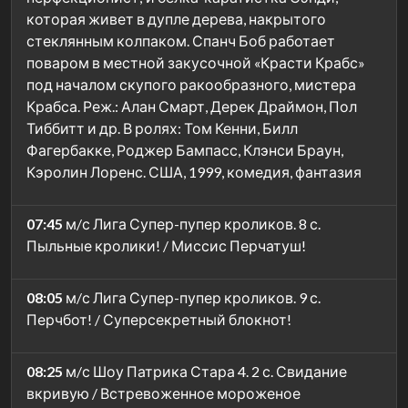
которая живет в дупле дерева, накрытого
стеклянным колпаком. Спанч Боб работает
поваром в местной закусочной «Красти Крабс»
под началом скупого ракообразного, мистера
Крабса. Реж.: Алан Смарт, Дерек Драймон, Пол
Тиббитт и др. В ролях: Том Кенни, Билл
Фагербакке, Роджер Бампасс, Клэнси Браун,
Кэролин Лоренс. США, 1999, комедия, фантазия
07:45
м/с Лига Супер-пупер кроликов. 8 с.
Пыльные кролики! / Миссис Перчатуш!
08:05
м/с Лига Супер-пупер кроликов. 9 с.
Перчбот! / Суперсекретный блокнот!
08:25
м/с Шоу Патрика Стара 4. 2 с. Свидание
вкривую / Встревоженное мороженое