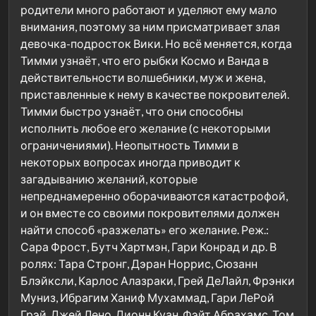
родители много работают и уделяют ему мало
внимания, поэтому за ним присматривает злая
девочка-подросток Вики. Но всё меняется, когда
Тимми узнаёт, что его рыбки Космо и Ванда в
действительности волшебники, муж и жена,
приставленные к нему в качестве покровителей.
Тимми быстро узнаёт, что они способны
исполнить любое его желание (с некоторыми
ограничениями). Неопытность Тимми в
некоторых вопросах иногда приводит к
загадыванию желаний, которые
непреднамеренно оборачиваются катастрофой,
и он вместе со своими покровителями должен
найти способ «разжелать» его желание. Реж.:
Сара Фрост, Бутч Хартмэн, Гари Конрад и др. В
ролях: Тара Стронг, Дэран Норрис, Сюзанн
Блэйксли, Карлос Алазраки, Грей ДеЛайл, Фрэнки
Муниз, Ибрагим Ханиф Мухаммад, Гари ЛеРой
Грэй, Джей Лено, Дионн Куан, Фэйт Абрахамс, Том