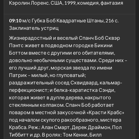
Кэролин Лоренс. США, 1999, комедия, фантазия
09:10
м/с Губка Боб Квадратные Штаны, 216 с.
Заклинатель устриц
Жизнерадостный и веселый Спанч Боб Сквэр
Пэнтс живет в подводном городке Бикини
Боттом вместе с другими его обитателями,
довольно необычными существами. Среди них –
его лучший друг, морская звезда по имени
Патрик – милый, но глуповатый;
раздражительный сосед Сквидвард, кальмар-
перфекционист; и белка-каратистка Сэнди,
которая живет в дупле дерева, накрытого
стеклянным колпаком. Спанч Боб работает
поваром в местной закусочной «Красти Крабс»
под началом скупого ракообразного, мистера
Крабса. Реж.: Алан Смарт, Дерек Драймон, Пол
Тиббитт и др. В ролях: Том Кенни, Билл