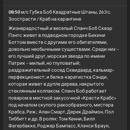
08:50
м/с Губка Боб Квадратные Штаны, 263 с.
Зоострасти / Краб на карантине
Жизнерадостный и веселый Спанч Боб Сквэр
Пэнтс живет в подводном городке Бикини
Боттом вместе с другими его обитателями,
довольно необычными существами. Среди них –
его лучший друг, морская звезда по имени
Патрик – милый, но глуповатый;
раздражительный сосед Сквидвард, кальмар-
перфекционист; и белка-каратистка Сэнди,
которая живет в дупле дерева, накрытого
стеклянным колпаком. Спанч Боб работает
поваром в местной закусочной «Красти Крабс»
под началом скупого ракообразного, мистера
Крабса. Реж.: Алан Смарт, Дерек Драймон, Пол
Тиббитт и др. В ролях: Том Кенни, Билл
Фагербакке, Роджер Бампасс, Клэнси Браун,