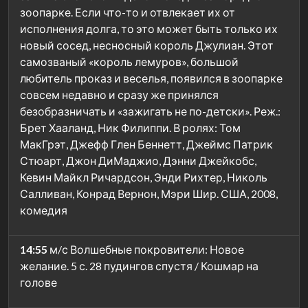
зоопарке. Если что-то и отвлекает их от
исполнения долга, то это может быть только их
новый сосед, несносный король Джулиан. Этот
самозваный «король лемуров», большой
любитель проказ и веселья, появился в зоопарке
совсем недавно и сразу же принялся
безобразничать и «зажигать не по-детски». Реж.:
Брет Хааланд, Ник Филиппи. В ролях: Том
МакГрэт, Джефф Глен Беннетт, Джеймс Патрик
Стюарт, Джон ДиМаджио, Дэнни Джейкобс,
Кевин Майкл Ричардсон, Энди Рихтер, Николь
Салливан, Конрад Вернон, Мэри Шир. США, 2008,
комедия
14:55
м/с Волшебные покровители: Новое
желание. 5 с. 28 пудингов спустя / Кошмар на
голове