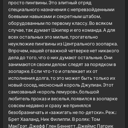
просто пингвины. Это элитный отряд
специального назначения с непревзойденными
боевыми навыками и секретным штабом,
оборудованным по первому классу. Во всяком
случае, так думает Шкипер и его команда. А для
всех остальных это милые, трогательно
неуклюжие пингвины из Центрального зоопарка.
Впрочем, нашей отважной четверке нет никакого
дела до того, что о них думают остальные. Они
занимаются своим делом: следят за порядком в
зоопарке. Если что-то и отвлекает их от
исполнения долга, то это может быть только их
новый сосед, несносный король Джулиан. Этот
самозваный «король лемуров», большой
любитель проказ и веселья, появился в зоопарке
совсем недавно и сразу же принялся
безобразничать и «зажигать не по-детски». Реж.:
Брет Хааланд, Ник Филиппи. В ролях: Том
МакГрэт, Джефф Глен Беннетт, Джеймс Патрик