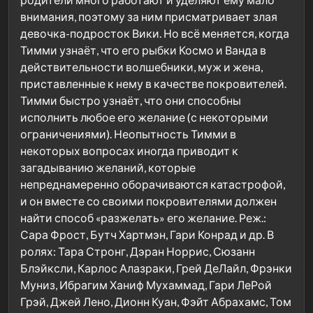
внимания, поэтому за ним присматривает злая
девочка-подросток Вики. Но всё меняется, когда
Тимми узнаёт, что его рыбки Космо и Ванда в
действительности волшебники, муж и жена,
приставленные к нему в качестве покровителей.
Тимми быстро узнаёт, что они способны
исполнить любое его желание (с некоторыми
ограничениями). Неопытность Тимми в
некоторых вопросах иногда приводит к
загадыванию желаний, которые
непреднамеренно оборачиваются катастрофой,
и он вместе со своими покровителями должен
найти способ «разжелать» его желание. Реж.:
Сара Фрост, Бутч Хартмэн, Гари Конрад и др. В
ролях: Тара Стронг, Дэран Норрис, Сюзанн
Блэйксли, Карлос Алазраки, Грей ДеЛайл, Фрэнки
Муниз, Ибрагим Ханиф Мухаммад, Гари ЛеРой
Грэй, Джей Лено, Дионн Куан, Фэйт Абрахамс, Том