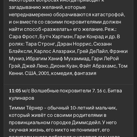
загадыванию желаний, которые
непреднамеренно оборачиваются катастрофой,
и он вместе со своими покровителями должен
найти способ «разжелать» его желание. Реж.:
Сара Фрост, Бутч Хартмэн, Гари Конрад и др. В
ролях: Тара Стронг, Дэран Норрис, Сюзанн
Блэйксли, Карлос Алазраки, Грей ДеЛайл, Фрэнки
Муниз, Ибрагим Ханиф Мухаммад, Гари ЛеРой
Грэй, Джей Лено, Дионн Куан, Фэйт Абрахамс, Том
Кенни. США, 2001, комедия, фантазия
11:05
м/с Волшебные покровители 7. 16 с. Битва
кулинаров
Тимми Тёрнер – обычный 10-летний мальчик,
который живёт со своими родителями в
провинциальном городке Диммсдейл. У него
скучная жизнь, его никто не понимает, его
родители много работают и уделяют ему мало