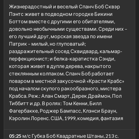
Жизнерадостный и веселый Спанч Боб Сквэр
Пэнтс живет в подводном городке Бикини
Боттом вместе с другими его обитателями,
довольно необычными существами. Среди них –
его лучший друг, морская звезда по имени
Патрик – милый, но глуповатый;
раздражительный сосед Сквидвард, кальмар-
перфекционист; и белка-каратистка Сэнди,
которая живет в дупле дерева, накрытого
стеклянным колпаком. Спанч Боб работает
поваром в местной закусочной «Красти Крабс»
под началом скупого ракообразного, мистера
Крабса. Реж.: Алан Смарт, Дерек Драймон, Пол
Тиббитт и др. В ролях: Том Кенни, Билл
Фагербакке, Роджер Бампасс, Клэнси Браун,
Кэролин Лоренс. США, 1999, комедия, фантазия
05:25
м/с Губка Боб Квадратные Штаны, 213 с.