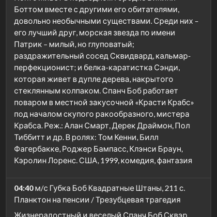
Боттом вместе с другими его обитателями,
довольно необычными существами. Среди них –
его лучший друг, морская звезда по имени
Патрик – милый, но глуповатый;
раздражительный сосед Сквидвард, кальмар-
перфекционист; и белка-каратистка Сэнди,
которая живет в дупле дерева, накрытого
стеклянным колпаком. Спанч Боб работает
поваром в местной закусочной «Красти Крабс»
под началом скупого ракообразного, мистера
Крабса. Реж.: Алан Смарт, Дерек Драймон, Пол
Тиббитт и др. В ролях: Том Кенни, Билл
Фагербакке, Роджер Бампасс, Клэнси Браун,
Кэролин Лоренс. США, 1999, комедия, фантазия
04:40
м/с Губка Боб Квадратные Штаны, 211 с.
Планктон на пенсии / Трезубцевая трагедия
Жизнерадостный и веселый Спанч Боб Сквэр