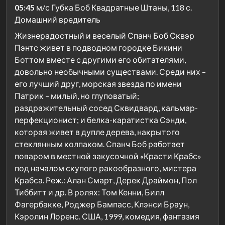
05:45
м/с Губка Боб Квадратные Штаны, 118 с.
Домашний вредитель
Жизнерадостный и веселый Спанч Боб Сквэр
Пэнтс живет в подводном городке Бикини
Боттом вместе с другими его обитателями,
довольно необычными существами. Среди них –
его лучший друг, морская звезда по имени
Патрик – милый, но глуповатый;
раздражительный сосед Сквидвард, кальмар-
перфекционист; и белка-каратистка Сэнди,
которая живет в дупле дерева, накрытого
стеклянным колпаком. Спанч Боб работает
поваром в местной закусочной «Красти Крабс»
под началом скупого ракообразного, мистера
Крабса. Реж.: Алан Смарт, Дерек Драймон, Пол
Тиббитт и др. В ролях: Том Кенни, Билл
Фагербакке, Роджер Бампасс, Клэнси Браун,
Кэролин Лоренс. США, 1999, комедия, фантазия