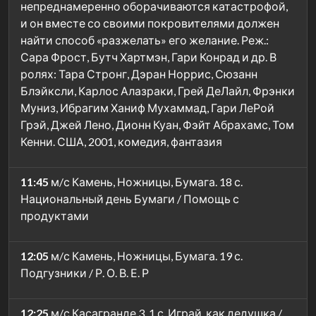
непреднамеренно оборачиваются катастрофой,
и он вместе со своими покровителями должен
найти способ «разжелать» его желание. Реж.:
Сара Фрост, Бутч Хартмэн, Гари Конрад и др. В
ролях: Тара Стронг, Дэран Норрис, Сюзанн
Блэйксли, Карлос Алазраки, Грей ДеЛайл, Фрэнки
Муниз, Ибрагим Ханиф Мухаммад, Гари ЛеРой
Грэй, Джей Лено, Дионн Куан, Фэйт Абрахамс, Том
Кенни. США, 2001, комедия, фантазия
11:45
м/с Камень, Ножницы, Бумага. 18 с.
Национальный день Бумаги / Помощь с
продуктами
12:05
м/с Камень, Ножницы, Бумага. 19 с.
Подгузники / Р. О. В. Е. Р
12:25
м/с Касагранде 3. 1 с. Играй, как дедушка /