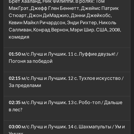
Брет Хааланд, Ник Филиппи. В ролях: Том
МакГрэт, Джефф Глен Беннетт, Джеймс Патрик
Стюарт, Джон ДиМаджио, Дэнни Джейкобс,
Кевин Майкл Ричардсон, Энди Рихтер, Николь
Салливан, Конрад Вернон, Мэри Шир. США, 2008,
комедия
01:50
м/с Лучш и Лучшик. 11 с. Луффие двузья! /
Погоня за победой
02:15
м/с Лучш и Лучшик. 12 с. Тухлое искусство /
За пределами
02:35
м/с Лучш и Лучшик. 13 с. Робо-топ / Дальше
в лес?
03:00
м/с Лучш и Лучшик. 14 с. Шахмапульты / Ум и
Умчик