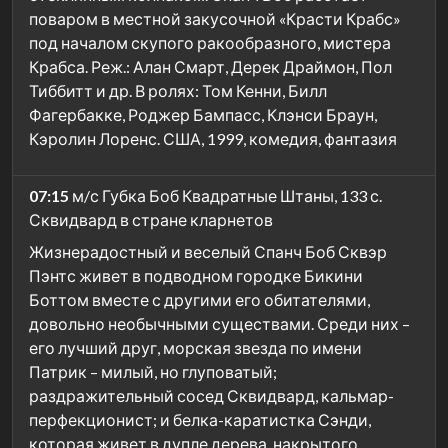
поваром в местной закусочной «Красти Крабс»
под началом скупого ракообразного, мистера
Крабса. Реж.: Алан Смарт, Дерек Драймон, Пол
Тиббитт и др. В ролях: Том Кенни, Билл
Фагербакке, Роджер Бампасс, Клэнси Браун,
Кэролин Лоренс. США, 1999, комедия, фантазия
07:15
м/с Губка Боб Квадратные Штаны, 133 с.
Сквидвард в стране кларнетов
Жизнерадостный и веселый Спанч Боб Сквэр
Пэнтс живет в подводном городке Бикини
Боттом вместе с другими его обитателями,
довольно необычными существами. Среди них –
его лучший друг, морская звезда по имени
Патрик – милый, но глуповатый;
раздражительный сосед Сквидвард, кальмар-
перфекционист; и белка-каратистка Сэнди,
которая живет в дупле дерева, накрытого