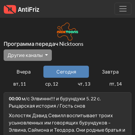
Программа передач Nicktoons
Другие каналы
Вчера
Сегодня
Завтра
вт, 11
ср, 12
чт, 13
пт, 14
00:00
м/с Элвиннн!!! и бурундуки 5. 22 с.
Рыцарская история / Гость снов
Холостяк Дэвид Севилл воспитывает троих
усыновленных им говорящих бурундуков –
Элвина, Саймона и Теодора. Они родные братья и