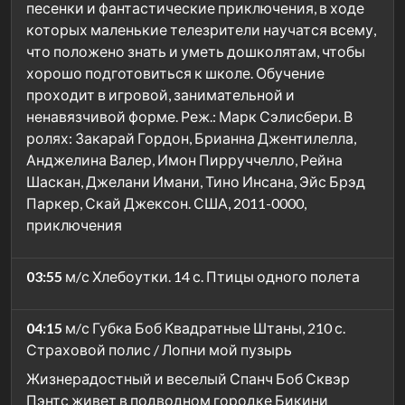
песенки и фантастические приключения, в ходе
которых маленькие телезрители научатся всему,
что положено знать и уметь дошколятам, чтобы
хорошо подготовиться к школе. Обучение
проходит в игровой, занимательной и
ненавязчивой форме. Реж.: Марк Сэлисбери. В
ролях: Закарай Гордон, Брианна Джентилелла,
Анджелина Валер, Имон Пирруччелло, Рейна
Шаскан, Джелани Имани, Тино Инсана, Эйс Брэд
Паркер, Скай Джексон. США, 2011-0000,
приключения
03:55
м/с Хлебоутки. 14 с. Птицы одного полета
04:15
м/с Губка Боб Квадратные Штаны, 210 с.
Страховой полис / Лопни мой пузырь
Жизнерадостный и веселый Спанч Боб Сквэр
Пэнтс живет в подводном городке Бикини