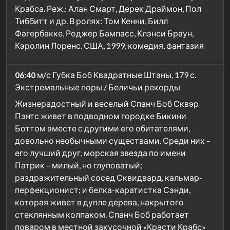
Крабса. Реж.: Алан Смарт, Дерек Драймон, Пол
Тиббитт и др. В ролях: Том Кенни, Билл
Фагербакке, Роджер Бампасс, Клэнси Браун,
Кэролин Лоренс. США, 1999, комедия, фантазия
06:40
м/с Губка Боб Квадратные Штаны, 179 с.
Экстремальные поры / Беличьи рекорды
Жизнерадостный и веселый Спанч Боб Сквэр
Пэнтс живет в подводном городке Бикини
Боттом вместе с другими его обитателями,
довольно необычными существами. Среди них –
его лучший друг, морская звезда по имени
Патрик – милый, но глуповатый;
раздражительный сосед Сквидвард, кальмар-
перфекционист; и белка-каратистка Сэнди,
которая живет в дупле дерева, накрытого
стеклянным колпаком. Спанч Боб работает
поваром в местной закусочной «Красти Крабс»