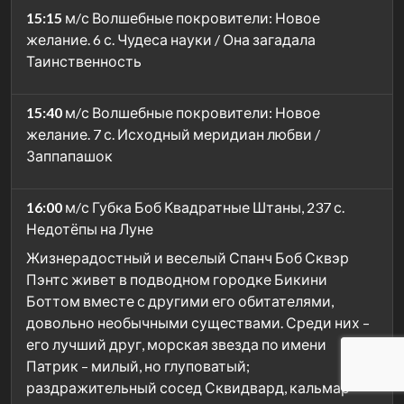
15:15
м/с Волшебные покровители: Новое
желание. 6 с. Чудеса науки / Она загадала
Таинственность
15:40
м/с Волшебные покровители: Новое
желание. 7 с. Исходный меридиан любви /
Заппапашок
16:00
м/с Губка Боб Квадратные Штаны, 237 с.
Недотёпы на Луне
Жизнерадостный и веселый Спанч Боб Сквэр
Пэнтс живет в подводном городке Бикини
Боттом вместе с другими его обитателями,
довольно необычными существами. Среди них –
его лучший друг, морская звезда по имени
Патрик – милый, но глуповатый;
раздражительный сосед Сквидвард, кальмар-