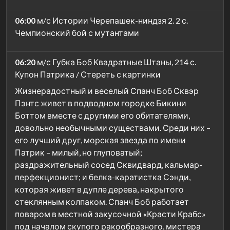
06:00
м/с Истории Черепашек-ниндзя 2. 2 с.
Чемпионский бой с мутантами
06:20
м/с Губка Боб Квадратные Штаны, 214 с.
Купон Патрика / Стереть с картинки
Жизнерадостный и веселый Спанч Боб Сквэр
Пэнтс живет в подводном городке Бикини
Боттом вместе с другими его обитателями,
довольно необычными существами. Среди них –
его лучший друг, морская звезда по имени
Патрик – милый, но глуповатый;
раздражительный сосед Сквидвард, кальмар-
перфекционист; и белка-каратистка Сэнди,
которая живет в дупле дерева, накрытого
стеклянным колпаком. Спанч Боб работает
поваром в местной закусочной «Красти Крабс»
под началом скупого ракообразного, мистера