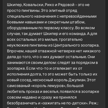
Шкипер, Ковальски, Рико и Рядовой – это не
просто пингвины. Это элитный отряд
специального назначения с непревзойденными
боевыми навыками и секретным штабом,
оборудованным по первому классу. Во всяком
случае, так думает Шкипер и его команда. А для
всех остальных это милые, трогательно
неуклюжие пингвины из Центрального зоопарка.
Впрочем, нашей отважной четверке нет никакого
дела до того, что о них думают остальные. Они
занимаются своим делом: следят за порядком в
зоопарке. Если что-то и отвлекает их от
исполнения долга, то это может быть только их
новый сосед, несносный король Джулиан. Этот
самозваный «король лемуров», большой
любитель проказ и веселья, появился в зоопарке
совсем недавно и сразу же принялся
безобразничать и «зажигать не по-детски». Реж.: