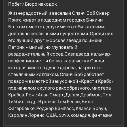
Побег / Бюро находок
Жизнерадостный и веселый Спанч Боб Сквэр
Пэнтс живет в подводном городке Бикини
Боттом вместе с другими его обитателями,
довольно необычными существами. Среди них –
его лучший друг, морская звезда по имени
Патрик – милый, но глуповатый;
раздражительный сосед Сквидвард, кальмар-
перфекционист; и белка-каратистка Сэнди,
которая живет в дупле дерева, накрытого
стеклянным колпаком. Спанч Боб работает
поваром в местной закусочной «Красти Крабс»
под началом скупого ракообразного, мистера
Крабса. Реж.: Алан Смарт, Дерек Драймон, Пол
Тиббитт и др. В ролях: Том Кенни, Билл
Фагербакке, Роджер Бампасс, Клэнси Браун,
Кэролин Лоренс. США, 1999, комедия, фантазия