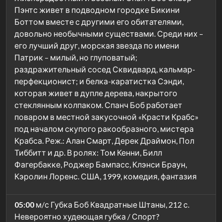
Пэнтс живет в подводном городке Бикини
Боттом вместе с другими его обитателями,
довольно необычными существами. Среди них –
его лучший друг, морская звезда по имени
Патрик – милый, но глуповатый;
раздражительный сосед Сквидвард, кальмар-
перфекционист; и белка-каратистка Сэнди,
которая живет в дупле дерева, накрытого
стеклянным колпаком. Спанч Боб работает
поваром в местной закусочной «Красти Крабс»
под началом скупого ракообразного, мистера
Крабса. Реж.: Алан Смарт, Дерек Драймон, Пол
Тиббитт и др. В ролях: Том Кенни, Билл
Фагербакке, Роджер Бампасс, Клэнси Браун,
Кэролин Лоренс. США, 1999, комедия, фантазия
05:00
м/с Губка Боб Квадратные Штаны, 212 с.
Невероятно худеющая губка / Спорт?