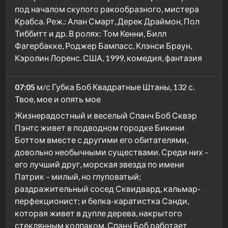
под началом скупого ракообразного, мистера
Крабса. Реж.: Алан Смарт, Дерек Драймон, Пол
Тиббитт и др. В ролях: Том Кенни, Билл
Фагербакке, Роджер Бампасс, Клэнси Браун,
Кэролин Лоренс. США, 1999, комедия, фантазия
07:05
м/с Губка Боб Квадратные Штаны, 132 с.
Твое, мое и опять мое
Жизнерадостный и веселый Спанч Боб Сквэр
Пэнтс живет в подводном городке Бикини
Боттом вместе с другими его обитателями,
довольно необычными существами. Среди них –
его лучший друг, морская звезда по имени
Патрик – милый, но глуповатый;
раздражительный сосед Сквидвард, кальмар-
перфекционист; и белка-каратистка Сэнди,
которая живет в дупле дерева, накрытого
стеклянным колпаком. Спанч Боб работает