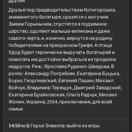
друзей
Друзья под предводительством Котигорошка,
знаменитого богатыря, сразятся с могучим
Змеем Горынычем, спустятся в подземное
царство, одолеют малыша-великана и даже
самого черта, и, конечно, вернутся на родину
победителями на прекрасном Грифе. А птица
Удод будет героически выручать богатырей и
помогать им достойно выбраться из проделок
недругов. Реж.: Ярослава Руденко-Шведова. В
ролях: Александр Погребняк, Екатерина Буцька,
Борис Георгиевский, Евгений Пашин, Михаил
Войчук, Владимир Терещук, Дмитрий Завадский,
Екатерина Брайковская, Ольга Радчук, Михаил
Жонин. Украина, 2014, приключения, для всей
семьи
14:50
м/ф Герои Энвелла: выйти из игры