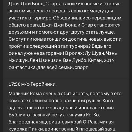
Джи-Джи Бонд, Стар, а также их новые и старые
знакомые решают создать свою команду для
участия в турнире. Объединившись перед лицом
общего врага, Джи-Джи Бонд и Стар становятся
друзьями и помогают друг другу стать лучше.
Смогут ли юные гонщики достичь новых высот и
пройти в следующий этап турнира? Ведь его
финал уже не за горами! В ролях: Лу Шуан, Чэнь
Чжижун, Лян Цзинцзин, Ван Лунбо. Китай, 2019,
фантастика, для всей семьи, спорт
17:50
м/ф Геройчики
Мальчик Рома очень любит играть, поэтому в его
комнате полным-полно разных игрушек. Кого
здесь только нет: загадочный инопланетянин
Бублик, отважный петух-тянучка Ко-Ко,
благородная ящерица-самурай О-Раш, милая
куколка Пинки, воинственный плюшевый заяц