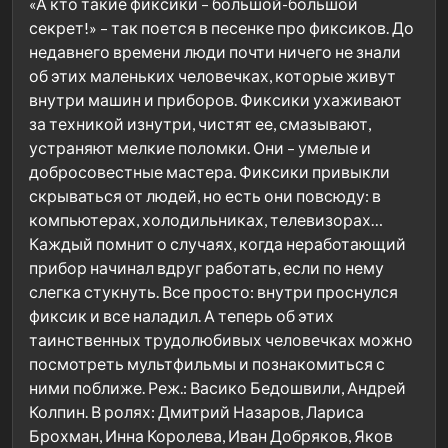
«А кто такие фиксики – большой-большой
секрет!» – так поется в песенке про фиксиков. До
недавнего времени люди почти ничего не знали
об этих маленьких человечках, которые живут
внутри машин и приборов. Фиксики ухаживают
за техникой изнутри, чистят ее, смазывают,
устраняют мелкие поломки. Они – умелые и
добросовестные мастера. Фиксики привыкли
скрываться от людей, но есть они повсюду: в
компьютерах, холодильниках, телевизорах…
Каждый помнит о случаях, когда неработающий
прибор начинал вдруг работать, если по нему
слегка стукнуть. Все просто: внутри проснулся
фиксик и все наладил. А теперь об этих
таинственных трудолюбивых человечках можно
посмотреть мультфильмы и познакомиться с
ними поближе. Реж.: Васико Бедошвили, Андрей
Колпин. В ролях: Дмитрий Назаров, Лариса
Брохман, Инна Королева, Иван Добряков, Яков