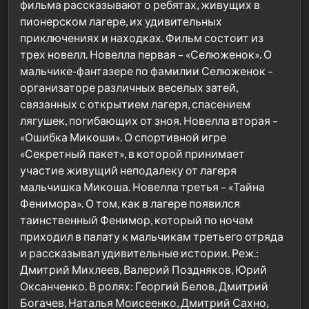
фильма рассказывают о ребятах, живущих в
пионерском лагере, их удивительных
приключениях и находках. Фильм состоит из
трех новелл. Новелла первая – «Селюженок». О
мальчике-фантазере по фамилии Селюженок –
организаторе различных веселых затей,
связанных с открытием лагеря, спасением
лягушек, погибающих от зноя. Новелла вторая –
«Ошибка Микоши». О спортивной игре
«Секретный пакет», в которой принимает
участие живущий неподалеку от лагеря
мальчишка Микоша. Новелла третья – «Тайна
Фенимора». О том, как в лагере появился
таинственный Фенимор, который по ночам
приходил в палату к мальчикам третьего отряда
и рассказывал удивительные истории. Реж.:
Дмитрий Михлеев, Валерий Поздняков, Юрий
Оксанченко. В ролях: Георгий Белов, Дмитрий
Богачев, Наталья Моисеенко, Дмитрий Сахно,