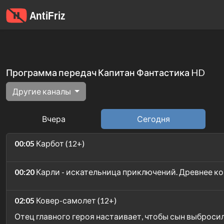
Программа передач Капитан Фантастика HD
Другие каналы
Вчера
Сегодня
00:05
Карбот (12+)
00:20
Карли - искательница приключений. Древнее ко
02:05
Ковер-самолет (12+)
Отец главного героя настаивает, чтобы сын выброси