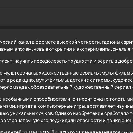
ческий канал в формате высокой четкости, где юных зр
вным эпохам, новые открытия и эксперименты, смелые 
лект, научить преодолевать трудности и верить в добро
ые мультсериалы, художественные сериалы, мультфильм
т в редакцию, мультфильмы, детские ситкомы, художес
уперкоманда», образовательный художественный сериал 
 с необычными способностями: он носит очки с толстым
ами, играет в компьютерные игры, возглавляет научный 
ью уникальных очков. Однако изобретение сработало тол
ространству, где его поджидали опасности и приключен
ы детей 31 мая 2019. До 2019 года канал назывался Ginge