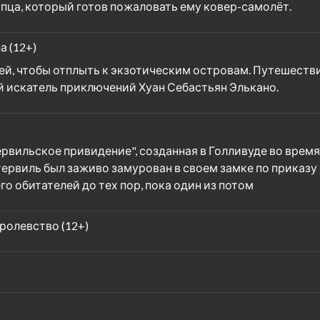
упца, который готов пожаловать ему ковер-самолёт.
 (12+)
й, чтобы отплыть к экзотическим островам. Путешеств
 искатель приключений Хуан Себастьян Элькано.
вильское привидение", созданная в Голливуде во время 
тервиль был заживо замурован в своем замке по приказу
го обитателей до тех пор, пока один из потом
ролевство (12+)