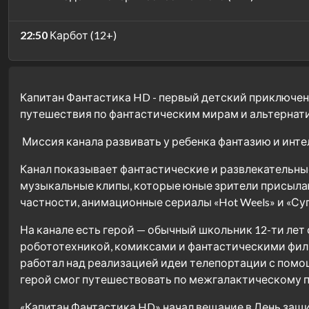
22:50
Карбот (12+)
Капитан Фантастика HD - первый детский приключен
путешествия по фантастическим мирам и альтернати
Миссия канала развивать у ребенка фантазию и интел
Канал показывает фантастические и развлекательн
музыкальные клипы, которые юные зрители присылаю
частности, анимационные сериалы «Hot Weels» и «С
На канале есть герой — обычный школьник 12-ти лет
робототехникой, комиксами и фантастическими фильм
работал над реализацией идеи телепортации с помощ
герой смог путешествовать по межгалактическому п
«Капитан Фантастика HD» начал вещание в День защит