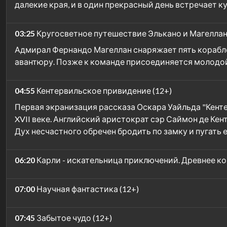
далекие края, и в один прекрасный день встречает к
03:25
Кругосветное путешествие Элькано и Магеллана
Адмирал Фернандо Магеллан снаряжает пять корабле
авантюру. Позже к команде присоединяется молодой
04:55
Кентервильское привидение (12+)
Первая экранизация рассказа Оскара Уайльда "Кентер
XVII веке. Английский аристократ сэр Саймон де Кен
Дух несчастного обречен бродить по замку и пугать е
06:20
Карли - искательница приключений. Древнее ко
07:00
Научная фантастика (12+)
07:45
Забытое чудо (12+)