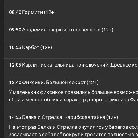
08:40
Гормити (12+)
09:50
Академия сверхъестественного (12+)
10:55
Карбот (12+)
12:05
Карли - искательница приключений. Древнее ко
13:40
Фиксики: Большой секрет (12+)
У маленьких фиксиков появились большие возможнос
сбой и меняет облик и характер доброго фиксика Фа
14:55
Белка и Стрелка: Карибская тайна (12+)
На этот раз Белка и Стрелка очутились у берегов с
засасывает в себя всё вокруг и грозится полностью 