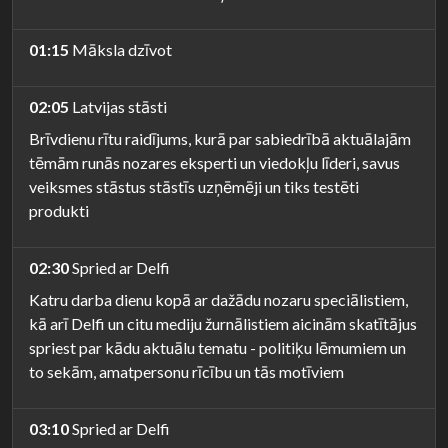
01:15
Māksla dzīvot
02:05
Latvijas stāsti
Brīvdienu rītu raidījums, kurā par sabiedrībā aktuālajām
tēmām runās nozares eksperti un viedokļu līderi, savus
veiksmes stāstus stāstīs uzņēmēji un tiks testēti
produkti
02:30
Spried ar Delfi
Katru darba dienu kopā ar dažādu nozaru speciālistiem,
kā arī Delfi un citu mediju žurnālistiem aicinām skatītājus
spriest par kādu aktuālu tematu - politiķu lēmumiem un
to sekām, amatpersonu rīcību un tās motīviem
03:10
Spried ar Delfi