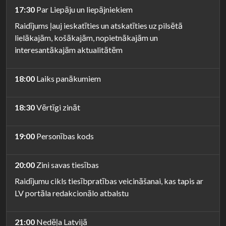
17:30
Par Liepāju un liepājniekiem
Raidījums ļauj ieskatīties un atskatīties uz pilsētā
lielākajām, košākajām, nopietnākajām un
interesantākajām aktualitātēm
18:00
Laiks panākumiem
18:30
Vērtīgi zināt
19:00
Personības kods
20:00
Zini savas tiesības
Raidījumu cikls tiesībpratības veicināšanai, kas tapis ar
LV portāla redakcionālo atbalstu
21:00
Nedēļa Latvijā