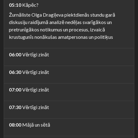
05:10
Kāpēc?
Žurnāliste Olga Dragiļeva piektdienās stundu garā
diskusiju raidījumā analizē nedēļas svarīgākos un
pretrunīgākos notikumus un procesus, izvaicā
krustugunīs nonākušas amatpersonas un politiķus
06:00
Vērtīgi zināt
06:30
Vērtīgi zināt
07:00
Vērtīgi zināt
07:30
Vērtīgi zināt
08:00
Mājā un sētā