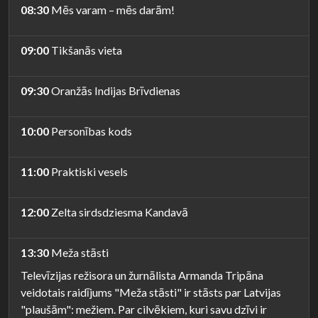
08:30
Mēs varam – mēs darām!
09:00
Tikšanās vieta
09:30
Oranžās Indijas Brīvdienas
10:00
Personības kods
11:00
Praktiski vesels
12:00
Zelta sirdsdziesma Kandavā
13:30
Meža stāsti
Televīzijas režisora un žurnālista Armanda Tripāna
veidotais raidījums "Meža stāsti" ir stāsts par Latvijas
"plaušām": mežiem. Par cilvēkiem, kuri savu dzīvi ir