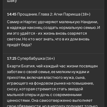
Шаку
14:45
Прощание. Глава 2: Агни Парикша (18+)
Самир и Наргис удочеряют маленькую Нандини,
в надежде наконец создать нормальную семью. И
им это удаётся - их жизнь вновь озаряется
светом. Но кто мог знать, что в их дом вновь
придёт беда?
17:25
Супербабушка (16+)
Бхарти Бхатия, чей каждый час жизни посвящен
заботам о своей семье, ее мелким нуждам и
прихотям, включая властного мужа, сына,
играющего на фондовом рынке на повышение,
сноху, которая стремится стать звездой
мыльной оперы и дочь с современными
ценностями. Она самоотверженно выполняет
свои обязанности, но в награду получает только