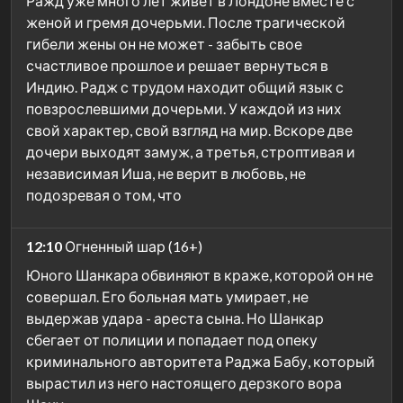
Ражд уже много лет живёт в Лондоне вместе с
женой и гремя дочерьми. После трагической
гибели жены он не может - забыть свое
счастливое прошлое и решает вернуться в
Индию. Радж с трудом находит общий язык с
повзрослевшими дочерьми. У каждой из них
свой характер, свой взгляд на мир. Вскоре две
дочери выходят замуж, а третья, строптивая и
независимая Иша, не верит в любовь, не
подозревая о том, что
12:10
Огненный шар (16+)
Юного Шанкара обвиняют в краже, которой он не
совершал. Его больная мать умирает, не
выдержав удара - ареста сына. Но Шанкар
сбегает от полиции и попадает под опеку
криминального авторитета Раджа Бабу, который
вырастил из него настоящего дерзкого вора