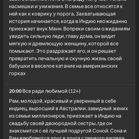
насмешки и унижения. В семье все относятся к
ней как к коврику у порога. Захватывающая
история начинается, когда в Индию неожиданно
приезжает внук Манн. Вопреки своим ожиданиям
увидеть сильную леди, главу дома, он видит
мягкую и дремлющую женщину, которой все
помыкают. Это раздражает его, и он решает
превратить печальную и скучную жизнь своей
бабушки в веселое катание на американских
горках
20:00
Все ради любимой (12+)
Рам, молодой, красивый и уверенный в себе
индиец, выросший в Австралии, завидный жених
из семьи миллионеров, приезжает в Индию на
свадьбу своей двоюродной сестры, где он
знакомится с её лучшей подругой Соной. Сона и
Рам влюбляются друг в друга с первого взгляда,