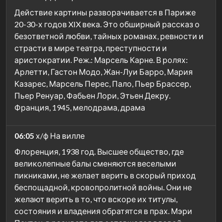
Действие картины разворачивается в Париже
20-30-х годов XIX века. Это обширный рассказ о
безответной любви, тайных романах, ревности и
страсти в мире театра, преступности и
аристократии. Реж.: Марсель Карне. В ролях:
Арлетти, Гастон Модо, Жан-Луи Барро, Мария
Казарес, Марсель Перес, Пало, Пьер Брассер,
Пьер Ренуар, Фабьен Лори, Этьен Декру.
Франция, 1945, мелодрама, драма
06:05
х/ф На вилле
Флоренция, 1938 год. Высшее общество, где
великолепные балы сменяются веселыми
пикниками, не желает верить в скорый приход
беспощадной, кровопролитной войны. Они не
желают верить в то, что вскоре их титулы,
состояния и владения обратятся в прах. Мэри