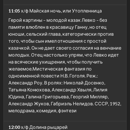
11:05
х/ф Майская ночь, или Утопленница
Герой картины – молодой казак Левко – без
памяти влюблен в красавицу Ганну, но отец
юноши, сельский глава, категорически против
того, чтобы сын имел отношения с простой
казачкой. Он не дает своего согласия на венчание
молодых. Отец настолько упрям, что Левко идет
на всяческие ухищрения, чтобы получить
желаемое.Мистическая фантазия по
одноименной повести Н.В. Гоголя. Реж.:
Александр Роу. В ролях: Николай Досенко,
Татьяна Конюхова, Александр Хвыля, Лилия
Юдина, Галина Григорьева, Георгий Милляр,
Александр Жуков, Габриэль Нелидов. СССР, 1952,
мелодрама, комедия, фэнтези
12:00
х/ф Долина рыцарей