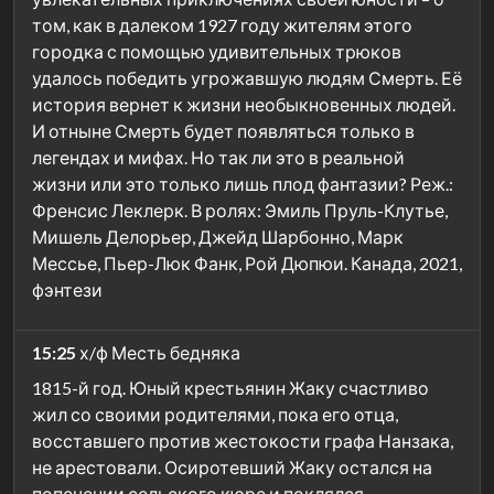
том, как в далеком 1927 году жителям этого
городка с помощью удивительных трюков
удалось победить угрожавшую людям Смерть. Её
история вернет к жизни необыкновенных людей.
И отныне Смерть будет появляться только в
легендах и мифах. Но так ли это в реальной
жизни или это только лишь плод фантазии? Реж.:
Френсис Леклерк. В ролях: Эмиль Пруль-Клутье,
Мишель Делорьер, Джейд Шарбонно, Марк
Мессье, Пьер-Люк Фанк, Рой Дюпюи. Канада, 2021,
фэнтези
15:25
х/ф Месть бедняка
1815-й год. Юный крестьянин Жаку счастливо
жил со своими родителями, пока его отца,
восставшего против жестокости графа Нанзака,
не арестовали. Осиротевший Жаку остался на
попечении сельского кюре и поклялся