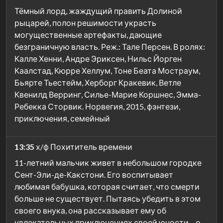
Тёмный лорд, жаждущий править Долиной
рыцарей, полон решимости украсть
могущественные артефакты, дающие
безграничную власть. Реж.: Тале Персен. В ролях:
Калле Хенни, Андре Эриксен, Нильс Йорген
Каалстад, Кюрре Хеллум, Тоне Беата Мостраум,
Бьярте Тьестейм, Херборг Кракевик, Ветле
Квенилд Верринг, Силье-Марие Коршнес, Эмма-
Ребекка Сторвик. Норвегия, 2015, фэнтези,
приключения, семейный
13:35
х/ф Похититель времени
11-летний мальчик живет в небольшом городке
Сент-Эли-де-Какстони. Его воспитывает
любимая бабушка, которая считает, что смерти
больше не существует. Пытаясь убедить в этом
своего внука, она рассказывает ему об
увлекательных приключениях своей юности – о