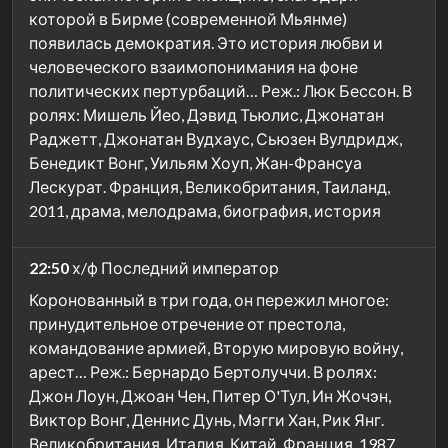
которой в Бирме (современной Мьянме)
появилась демократия. Это история любви и
человеческого взаимопонимания на фоне
политических пертурбаций… Реж.: Люк Бессон. В
ролях: Мишель Йео, Дэвид Тьюлис, Джонатан
Раджетт, Джонатан Вудхаус, Сьюзен Вулдридж,
Бенедикт Вонг, Уильям Хоуп, Жан-Франсуа
Лескурат. Франция, Великобритания, Таиланд,
2011, драма, мелодрама, биография, история
22:50
х/ф Последний император
Коронованный в три года, он пережил многое:
принудительное отречение от престола,
командование армией, Вторую мировую войну,
арест… Реж.: Бернардо Бертолуччи. В ролях:
Джон Лоун, Джоан Чен, Питер О'Тул, Ин Жочэн,
Виктор Вонг, Деннис Дунь, Мэгги Хан, Рик Янг.
Великобритания, Италия, Китай, Франция, 1987,