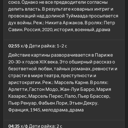
союз. Однако не все предводители согласны
делить власть. В результате коварных интриг и
провокаций над долиной Туймаада просыпается
дух войны. Реж.: Никита Аржаков. В ролях: Петр
Савин. Россия, 2020, история, военный, драма
02:55
х/ф Дети райка: 1–2 c
Действие картины разворачивается в Париже
20-30-х годов XIX века. Это обширный рассказ о
безответной любви, тайных романах, ревности и
страсти в мире театра, преступности и
аристократии. Реж.: Марсель Карне. В ролях:
Арлетти, Гастон Модо, Жан-Луи Барро, Мария
Казарес, Марсель Перес, Пало, Пьер Брассер,
Пьер Ренуар, Фабьен Лори, Этьен Декру.
Франция, 1945, мелодрама, драма
04:35
х/ф Дети райка: 2 c