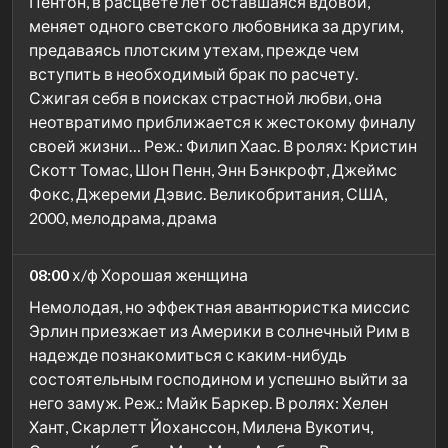
Пентон, в расцвете лет оставшаяся вдовой,
меняет одного светского любовника за другим,
предаваясь плотским утехам, прежде чем
вступить в необходимый брак по расчету.
Сжигая себя в поисках страстной любви, она
неотвратимо приближается к жестокому финалу
своей жизни… Реж.: Филип Хаас. В ролях: Кристин
Скотт Томас, Шон Пенн, Энн Бэнкрофт, Джеймс
Фокс, Джереми Дэвис. Великобритания, США,
2000, мелодрама, драма
08:00
х/ф Хорошая женщина
Немолодая, но эффектная авантюристка миссис
Эрлин приезжает из Америки в солнечный Рим в
надежде познакомиться с каким-нибудь
состоятельным господином и успешно выйти за
него замуж. Реж.: Майк Баркер. В ролях: Хелен
Хант, Скарлетт Йоханссон, Милена Вукотич,