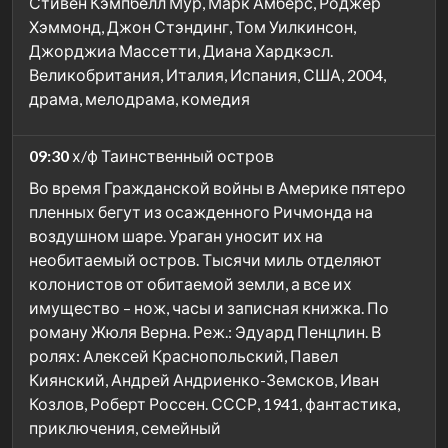
Стивен Кэмпбелл Мур, Марк Амберс, Роджер
Хэммонд, Джон Стэндинг, Том Уилкинсон,
Джорджиа Массетти, Диана Хардкэсл.
Великобритания, Италия, Испания, США, 2004,
драма, мелодрама, комедия
09:30
х/ф Таинственный остров
Во время Гражданской войны в Америке пятеро
пленных бегут из осажденного Ричмонда на
воздушном шаре. Ураган уносит их на
необитаемый остров. Тысячи миль отделяют
колонистов от обитаемой земли, а все их
имущество – нож, часы и записная книжка. По
роману Жюля Верна. Реж.: Эдуард Пенцлин. В
ролях: Алексей Краснопольский, Павел
Киянский, Андрей Андриенко-Земсков, Иван
Козлов, Роберт Россен. СССР, 1941, фантастика,
приключения, семейный