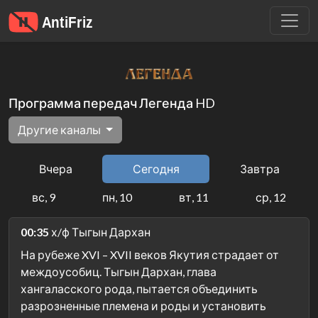
Программа передач Легенда HD
Другие каналы
Вчера
Сегодня
Завтра
вс, 9
пн, 10
вт, 11
ср, 12
00:35
х/ф Тыгын Дархан
На рубеже XVI – XVII веков Якутия страдает от
междоусобиц. Тыгын Дархан, глава
хангаласского рода, пытается объединить
разрозненные племена и роды и установить