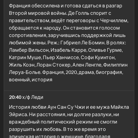
Франция обессилена и готова сдаться в разгар
Второй мировой войны. Де Голль спорит с
правительством, ведёт переговоры с Черчиллем,
обращается к народу. Он становится голосом
сопротивления, заручившись поддержкой лишь
любимой жены. Реж.: Гэбриел Ле Бомин. В ролях:
Ламбер Вильсон, Изабель Карре, Оливье Гурме,
Катрин Муше, Пьер Ханчиссе, Софи Куинтон,
Жиль Коэн, Лоран Стокер, Ален Ленгле, Филиппин
Леруа-Болье. Франция, 2020, драма, биография,
военный, история
20:40
х/ф Леди
История любви Аун Сан Су Чжи и ее мужа Майкла
Эйриса. Ни расстояния, ни долгие разлуки, ни
враждебный политический режим не смогли
разрушить их любовь. В то же время это
эпическая история о женщине, благодаря