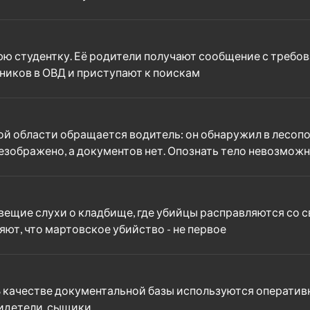
юю студентку. Её родители получают сообщение с требо
ников в ОВД и приступают к поискам
ой области обращается водитель: он обнаружил в лесоп
езображено, а документов нет. Опознать тело невозмож
щие слухи о кладбище, где убийцы расправляются со св
ют, что мартовское убийство - не первое
В качестве документальной базы используются оператив
видетели, сыщики