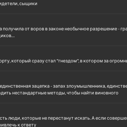
видетели, сыщики
а получила от воров в законе необычное разрешение - гр
щиков…
орту, который сразу стал "гнездом", в котором за огро
: единственная зацепка - запах злоумышленника, единст
дить нестандартные методы, чтобы найти виновного
сть люди, которые не перестанут искать. А если соверш
ивлечь к ответу