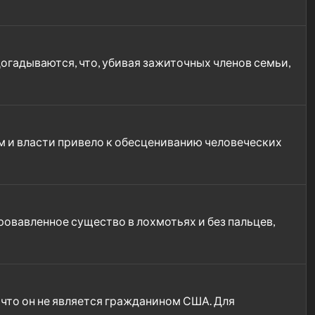
догадываются, что, убивая зажиточных членов семьи,
ам и власти привело к обесцениванию человеческих
кровавленное существо в лохмотьях и без пальцев,
что он не является гражданином США. Для