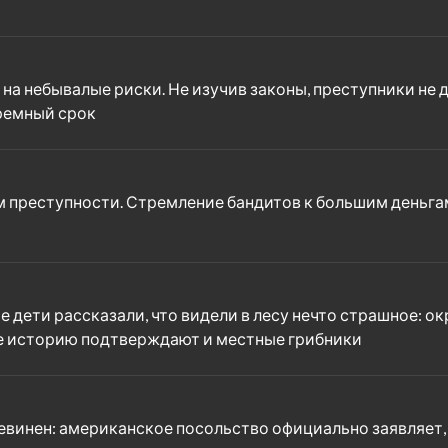
на небывалые риски. Не изучив законы, преступники не 
юремный срок
дом преступности. Стремление бандитов к большим деньг
е дети рассказали, что видели в лесу нечто страшное: о
же историю подтверждают и местные грибники
евинен: американское посольство официально заявляет, 