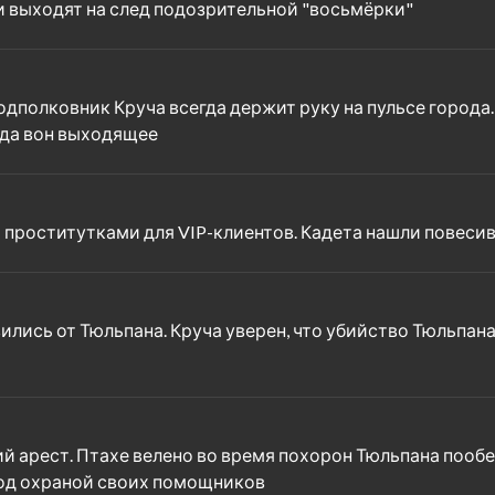
и выходят на след подозрительной "восьмёрки"
дполковник Круча всегда держит руку на пульсе города. Э
ряда вон выходящее
 проститутками для VIP-клиентов. Кадета нашли повесив
ились от Тюльпана. Круча уверен, что убийство Тюльпана с
й арест. Птахе велено во время похорон Тюльпана пообе
под охраной своих помощников