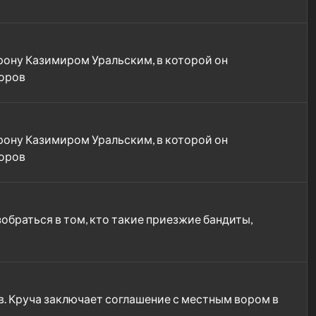
рону Казимиром Уральским, в которой он
торов
рону Казимиром Уральским, в которой он
торов
обраться в том, кто такие приезжие бандиты,
в. Круча заключает соглашение с местным вором в