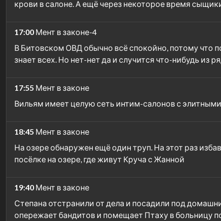
крови в салоне. А ещё через некоторое время сыщик
17:00
Мент в законе-4
В Битовском ОВД обычно всё спокойно, потому что по
знает всех. Но нет-нет да и случится что-нибудь из 
17:55
Мент в законе
Вильям имеет целую сеть интим-салонов с элитными
18:45
Мент в законе
На озере обнаружен ещё один труп. На этот раз избав
посёлке на озере, где живут Круча с Жанной
19:40
Мент в законе
Степана отстранили от дела и посадили под домашни
опережает бандитов и помещает Птаху в больницу 