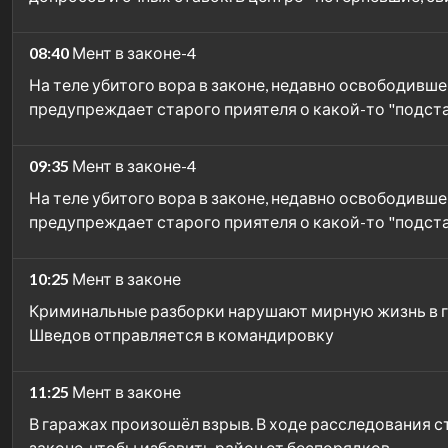
08:40
Мент в законе-4
На теле убитого вора в законе, недавно освободивш
предупреждает старого приятеля о какой-то "подста
09:35
Мент в законе-4
На теле убитого вора в законе, недавно освободивш
предупреждает старого приятеля о какой-то "подста
10:25
Мент в законе
Криминальные разборки нарушают мирную жизнь в гор
Шведов отправляется в командировку
11:25
Мент в законе
В гаражах произошёл взрыв. В ходе расследования с
законе, чтобы избавить район от беспорядков