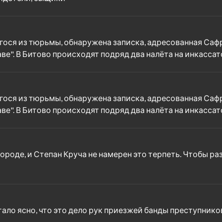
егося из тюрьмы, обнаружена записка, адресованная Саф
ве". В Битово происходят подряд два налёта на инкасса
егося из тюрьмы, обнаружена записка, адресованная Саф
ве". В Битово происходят подряд два налёта на инкасса
оде, и Степан Круча не намерен это терпеть. Чтобы раз
тало ясно, что это дело рук приезжей банды преступнико