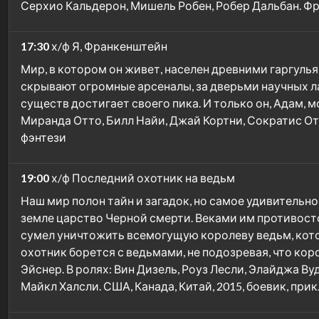
Серхио Кальдерон, Мишель Робен, Робер Дальбан. Фр
17:30
х/ф Я, Франкенштейн
Мир, в котором он живет, населен древними гаргул
скрывают огромные арсеналы, за дверьми научных 
существ достигает своего пика. И только он, Адам, м
Миранда Отто, Билл Найи, Джай Кортни, Сократис Отт
фэнтези
19:00
х/ф Последний охотник на ведьм
Наш мир полон тайн и загадок, но самое удивительн
земле царство Черной смерти. Веками им противосто
сумел уничтожить всемогущую королеву ведьм, кото
охотник борется с ведьмами, не подозревая, что кор
Эйснер. В ролях: Вин Дизель, Роуз Лесли, Элайджа В
Майкл Халсли. США, Канада, Китай, 2015, боевик, при