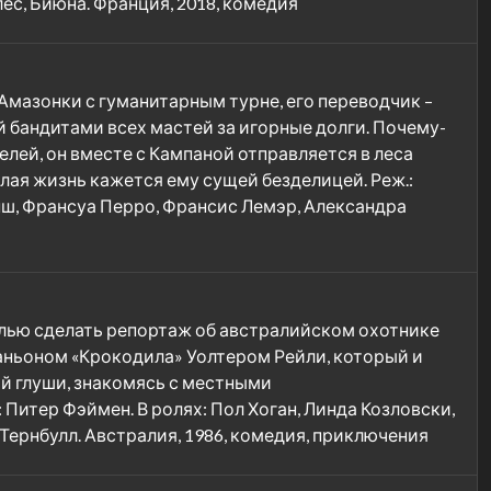
ес, Биюна. Франция, 2018, комедия
Амазонки с гуманитарным турне, его переводчик –
 бандитами всех мастей за игорные долги. Почему-
елей, он вместе с Кампаной отправляется в леса
лая жизнь кажется ему сущей безделицей. Реж.:
анш, Франсуа Перро, Франсис Лемэр, Александра
елью сделать репортаж об австралийском охотнике
аньоном «Крокодила» Уолтером Рейли, который и
й глуши, знакомясь с местными
Питер Фэймен. В ролях: Пол Хоган, Линда Козловски,
Тернбулл. Австралия, 1986, комедия, приключения