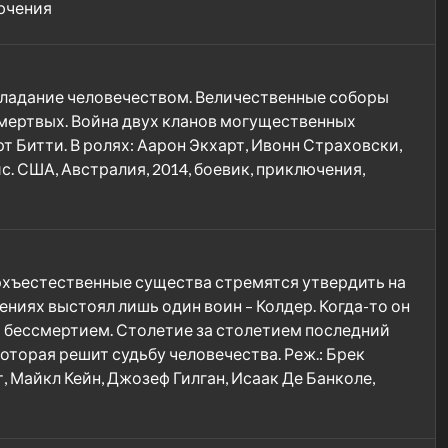
лючения
бладание человечеством. Величественные соборы
мертвых. Война двух кланов могущественных
рт Битти. В ролях: Аарон Экхарт, Ивонн Страховски,
. США, Австралия, 2014, боевик, приключения,
верхъестественные существа стремятся утвердить на
ниях выстоял лишь один воин – Колдер. Когда-то он
о бессмертием. Столетие за столетием последний
которая решит судьбу человечества. Реж.: Брек
, Майкл Кейн, Джозеф Гилган, Исаак Де Банколе,