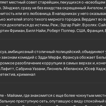
ляет местный совет старейшин, пекущихся о «всеобщем 
 Эйнджел, сразу не без ехидства окрещенный Ангелом, п
итость или его любовница. В напарниках у него оказыва
ко жителей этого тихого мирного городка. Вердикт во в
тся докопаться до истины. Реж.: Эдгар Райт. В ролях: Са
ртин Фриман, Билл Найи, Роберт Поппер. США, Франция, В
ансуа, амбициозный столичный полицейский, объединяют
по законам комедий с Эдди Мерфи, Франсуа обожает Бел
громкое разоблачение коррупции в самых верхах и, конеч
н Лафитт, Сабрина Уазани, Лионель Абелански, Юсеф Хадж
детектив, криминал
ле – Майами, где знакомится с еще более чокнутым мест
бальную преступную сеть, опутавшую с виду спокойный 