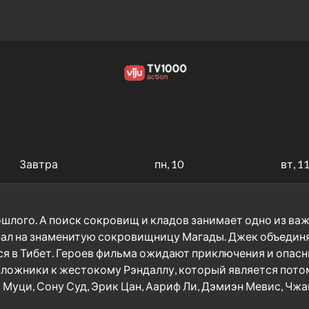
Завтра
пн, 10
вт, 1
шлого. А поиск сокровищ и кладов занимает одно из важн
 пал на знаменитую сокровищницу Магады. Джек объедин
я в Тибет. Героев фильма ожидают приключения и опасны
аложники к жестокому Рэндаллу, который является потом
Муци, Сону Суд, Эрик Цан, Аариф Ли, Дэмиэн Мевис, Чжан