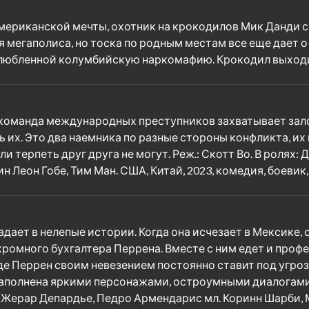
мериканской мечты, охотник на крокодилов Мик Данди с
мегаполиса, но тоска по родным местам все еще дает о 
любленной колумбийскую наркомафию. Крокодил выходит 
да команда международных преступников захватывает зал
ь их. Это два наемника по разные стороны конфликта, их
и терпеть друг друга не могут. Реж.: Скотт Во. В ролях:
н Леон Гобе, Тим Ман. США, Китай, 2023, комедия, боеви
дает в нелепые истории. Когда она исчезает в Мексике, 
скромного бухгалтера Перрена. Вместе с ним едет и пр
де Перрен своим невезением постоянно ставит под угроз
наполнена яркими персонажами, остроумными диалогами
р, Жерар Депардье, Педро Армендарис мл. Коринн Шарби,