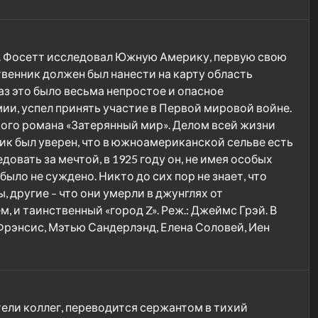
. Фосетт исследовал Южную Америку, первую свою
венник должен был нанести на карту область
раз это было весьма непростое и опасное
и, успел принять участие в Первой мировой войне.
кого романа «Затерянный мир». Делом всей жизни
ик был уверен, что в южноамериканской сельве есть
вать за мечтой, в 1925 году он, не имея особых
ыло не суждено. Никто до сих пор не знает, что
 другие – что они умерли в джунглях от
, и таинственный «город Z». Реж.: Джеймс Грэй. В
 Фрэнсис, Мэтью Сандерлэнд, Елена Соловей, Иен
ли коллег, переводится сержантом в тихий