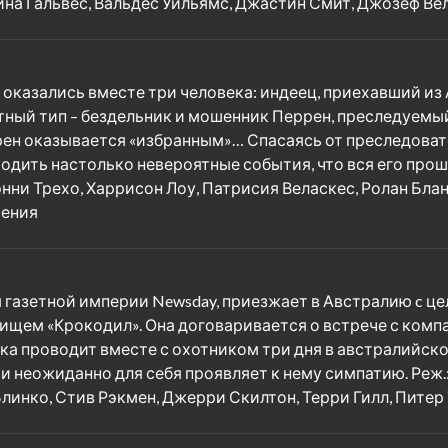
ина Гальвес, Вальдес Уильямс, Джастин Смит, Джозеф Вел
оказались вместе три человека: индеец, приехавший из 
тный тип – бездельник и мошенник Перрен, преследуемый
ррен оказывается «избранным»… Спасаясь от преследоват
ходить настолько невероятные события, что вся его прош
энни Трехо, Харрисон Лоу, Патрисия Веласкес, Ролан Бл
чения
 газетной империи Newsday, приезжает в Австралию c ц
вищем «Крокодил». Она договаривается о встрече с комп
а проводит вместе с охотником три дня в австралийско
неожиданно для себя проявляет к нему симпатию. Реж.: 
линко, Стив Рэкмен, Джерри Скилтон, Терри Гилл, Питер 