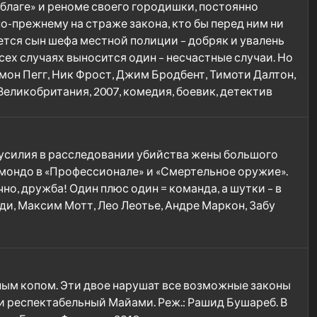
благе» и реноме своего городишки, постоянно
о-прежнему на страже закона, кто бы перед ним ни
ется сын шефа местной полиции – добряк и увалень
сех случаях выносится один – несчастные случаи. Но
ймон Пегг, Ник Фрост, Джим Бродбент, Тимоти Далтон,
еликобритания, 2007, комедия, боевик, детектив
 усилия в расследовании убийства жены большого
ьмондо в «Профессионале» и «Смертельное оружие».
но, дружба! Один плюс один = команда, а шутки – в
ди, Максим Мотт, Лео Леотье, Андре Маркон, Забу
ным копом. Эти двое нарушат все возможные законы
и респектабельный Майами. Реж.: Рашид Бушареб. В