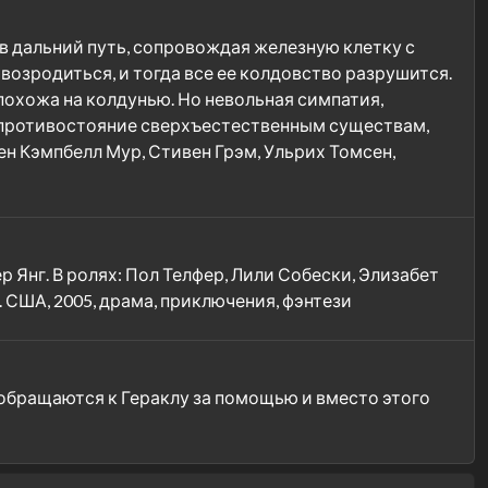
 в дальний путь, сопровождая железную клетку с
возродиться, и тогда все ее колдовство разрушится.
 похожа на колдунью. Но невольная симпатия,
на противостояние сверхъестественным существам,
ен Кэмпбелл Мур, Стивен Грэм, Ульрих Томсен,
 Янг. В ролях: Пол Телфер, Лили Собески, Элизабет
 США, 2005, драма, приключения, фэнтези
 обращаются к Гераклу за помощью и вместо этого