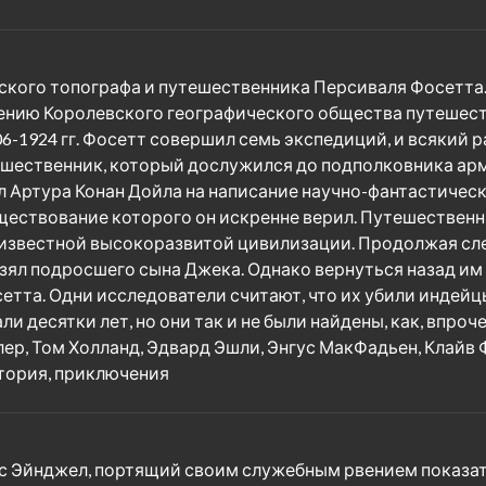
кого топографа и путешественника Персиваля Фосетта
учению Королевского географического общества путешест
06-1924 гг. Фосетт совершил семь экспедиций, и всякий 
шественник, который дослужился до подполковника арми
л Артура Конан Дойла на написание научно-фантастичес
уществование которого он искренне верил. Путешественн
известной высокоразвитой цивилизации. Продолжая следо
ял подросшего сына Джека. Однако вернуться назад им б
та. Одни исследователи считают, что их убили индейцы,
десятки лет, но они так и не были найдены, как, впрочем
лер, Том Холланд, Эдвард Эшли, Энгус МакФадьен, Клайв
стория, приключения
с Эйнджел, портящий своим служебным рвением показате