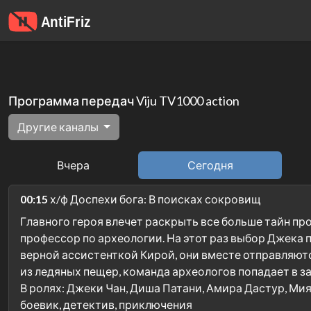
Программа передач Viju TV1000 action
Другие каналы
Вчера
Сегодня
00:15
х/ф Доспехи бога: В поисках сокровищ
Главного героя влечет раскрыть все больше тайн про
профессор по археологии. На этот раз выбор Джека
верной ассистенткой Кирой, они вместе отправляютс
из ледяных пещер, команда археологов попадает в з
В ролях: Джеки Чан, Диша Патани, Амира Дастур, Мия 
боевик, детектив, приключения