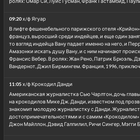
ролях: Омар Си, Луис Гусман, Франк Гастамбид, Паул
09:20
х/ф Ягуар
В лифте фешенебельного парижского отеля «Крийон» 
француз, выросший среди индейцев, и еще один заня
то взгляд индейца Вану падает именно на него, и Пе
Амазонки искать душу Вану, и с ним начинают проис
Франсис Вебер. В ролях: Жан Рено, Патрик Брюэль, Д
Вандернот, Джил Бирмингем. Франция, 1996, приклю
11:05
х/ф Крокодил Данди
Американская журналистка Сью Чарлтон, дочь главы
на крокодилов Мике Дж. Данди, известном под проз
знакомит молодую журналистку с Данди. Журналистк
достопримечательностями и с самим «Крокодилом» и 
Джон Майллон, Дэвид Галпилил, Ричи Сингер, Мэгги Б