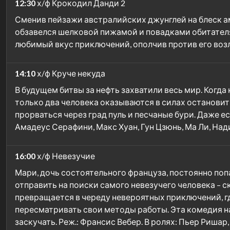
12:30
х/ф Крокодил Данди 2
Сменив пейзажи австралийских джунглей на блеск а
обзавелся шелковой пижамой и повадками обитателя 
любимый вкус приключений, ополчив против его воз
14:10
х/ф Круче некуда
В будущем битвы за нефть захватили весь мир. Ког
только два человека оказываются в силах остановит
прорваться через град пуль и песчаные бури. Даже есл
Амадеус Серафини, Макс Хуан, Гун Цзюнь, Ма Ли, Нади
16:00
х/ф Невезучие
Мари, дочь состоятельного француза, постоянно попа
отправить на поиски самого невезучего человека – 
превращается в череду невероятных приключений, г
пересматривать свои методы работы. Эта комедия 
заскучать. Реж.: Франсис Вебер. В ролях: Пьер Риша