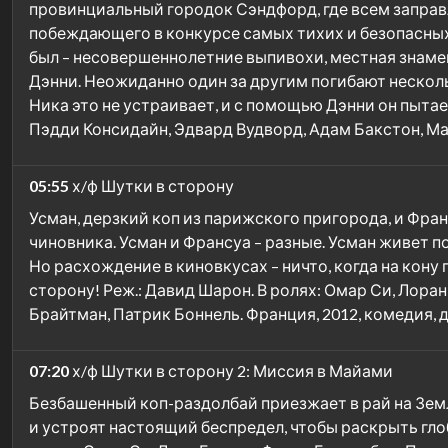
провинциальный городок Сэндфорд, где всем заправ
побеждающего в конкурсе самых тихих и безопасных.
был – несовершеннолетние выпивохи, местная знамен
Дэнни. Неожиданно один за другим погибают несколь
Ника это не устраивает, и с помощью Дэнни он пытае
Пэдди Консидайн, Эдвард Вудворд, Адам Бакстон, Ма
05:55
х/ф Шутки в сторону
Усман, дерзкий коп из парижского пригорода, и Фр
чиновника. Усман и Франсуа – разные. Усман живет 
Но расхождение в киновкусах – ничто, когда на кону 
сторону! Реж.: Давид Шарон. В ролях: Омар Си, Лора
Брайтман, Патрик Боннель. Франция, 2012, комедия, 
07:20
х/ф Шутки в сторону 2: Миссия в Майами
Безбашенный коп-раздолбай приезжает в рай на Зем
и устроят настоящий беспредел, чтобы раскрыть гло