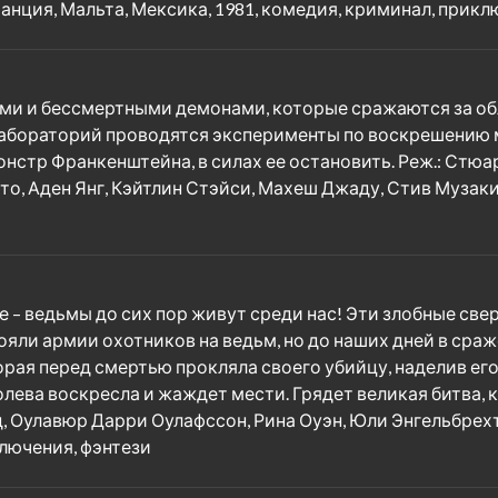
анция, Мальта, Мексика, 1981, комедия, криминал, прик
ьями и бессмертными демонами, которые сражаются за о
лабораторий проводятся эксперименты по воскрешению 
онстр Франкенштейна, в силах ее остановить. Реж.: Стюа
о, Аден Янг, Кэйтлин Стэйси, Махеш Джаду, Стив Музакис
ое – ведьмы до сих пор живут среди нас! Эти злобные с
яли армии охотников на ведьм, но до наших дней в сраже
рая перед смертью прокляла своего убийцу, наделив ег
олева воскресла и жаждет мести. Грядет великая битва, 
уд, Оулавюр Дарри Оулафссон, Рина Оуэн, Юли Энгельбрехт
ключения, фэнтези