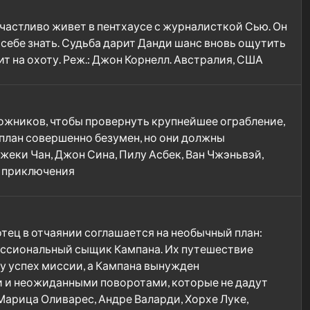
частливо живет в пентхаусе с журналисткой Сью. Он
себе знать. Судьба дарит Данди шанс вновь ощутить
на охоту. Реж.: Джон Корнелл. Австралия, США
ожников, чтобы провернуть крупнейшее ограбление,
 план совершенно безумен, но они должны
 Джеки Чан, Джон Сина, Пилу Асбек, Ван Чжэньвэй,
к, приключения
отец в отчаянии соглашается на необычный план:
офессиональный сыщик Кампана. Их путешествие
у успех миссии, а Кампана вынужден
 и неожиданными поворотами, которые не дадут
 Марица Оливарес, Андре Валарди, Хорхе Луке,