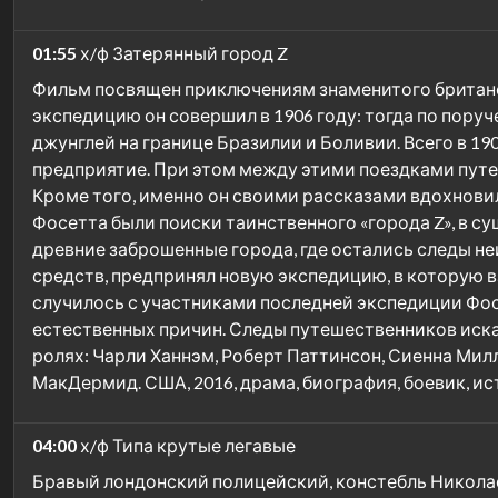
01:55
х/ф Затерянный город Z
Фильм посвящен приключениям знаменитого британс
экспедицию он совершил в 1906 году: тогда по пор
джунглей на границе Бразилии и Боливии. Всего в 19
предприятие. При этом между этими поездками путе
Кроме того, именно он своими рассказами вдохнови
Фосетта были поиски таинственного «города Z», в с
древние заброшенные города, где остались следы не
средств, предпринял новую экспедицию, в которую вз
случилось с участниками последней экспедиции Фосет
естественных причин. Следы путешественников искали 
ролях: Чарли Ханнэм, Роберт Паттинсон, Сиенна Мил
МакДермид. США, 2016, драма, биография, боевик, и
04:00
х/ф Типа крутые легавые
Бравый лондонский полицейский, констебль Никола