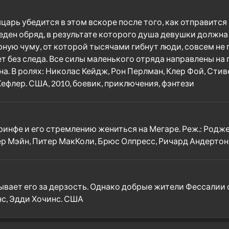
арь убедится в этом вскоре после того, как отправится
еден обряд, в результате которого душа девушки должна 
ерную чуму, от которой тысячами гибнут люди, совсем не
ает без следа. Все силы маленького отряда направлены 
а. В ролях: Николас Кейдж, Рон Перлман, Клер Фой, Стив
ефлер. США, 2010, боевик, приключения, фэнтези
нфе и его стремлению жениться на Мегаре. Реж.: Роджер
ер Мэйн, Питер МакКоли, Брюс Олпресс, Ричард Андертон.
азывает его за дерзость. Однако добрые жители Фессалии
нс, Эдди Хочинс. США