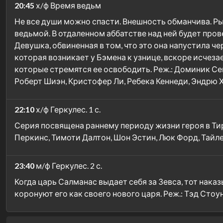
20:45
х/ф Время ведьм
Не все души можно спасти. Внешность обманчива. Рыц
ведьмой. В отдаленном аббатстве над ней будет пров
Девушка, обвиненная в том, что это она напустила ч
которая возникает у Бэмена к узнице, вскоре исчез
которые стремятся ее освободить. Реж.: Доминик Сен
Роберт Шиэн, Кристофер Ли, Ребека Кеннеди, Эндрю Х
22:10
х/ф Геркулес. 1 с.
Серия посвящена раннему периоду жизни героя в Тири
Перкинс, Тимоти Далтон, Шон Эстин, Люк Форд, Тайл
23:40
м/ф Геркулес. 2 с.
Когда царь Салманас выдает себя за Зевса, тот нак
коронуют его как своего нового царя. Реж.: Тэд Стоу