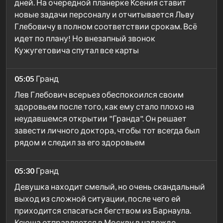
дней. На очередной планерке Ксения ставит
новые задачи персоналу и отчитывается Льву
Глебовичу в полном соответствии срокам. Всё
идет по плану! Но внезапный звонок
Кужугетовича спутал все карты
05:05
Гранд
Лев Глебович всерьез обеспокоился своим
здоровьем после того, как ему стало плохо на
неудавшемся открытии "Гранда". Он решает
завести личного доктора, чтобы тот всегда был
рядом и следил за его здоровьем
05:30
Гранд
Девушка находит смелый, но очень скандальный
выход из сложной ситуации, после чего ей
приходится спасаться бегством из Барнаула.
Ксюша отправляется в Москву в надежде