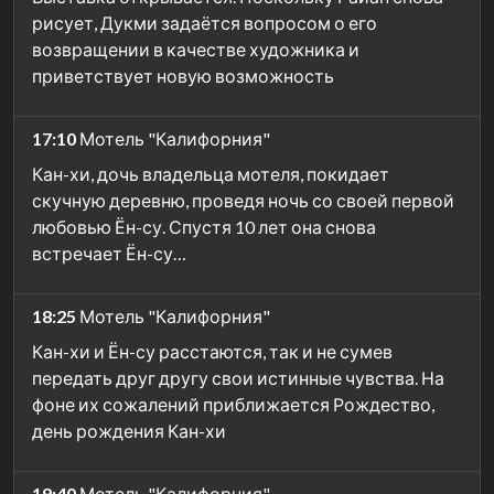
рисует, Дукми задаётся вопросом о его
возвращении в качестве художника и
приветствует новую возможность
17:10
Мотель "Калифорния"
Кан-хи, дочь владельца мотеля, покидает
скучную деревню, проведя ночь со своей первой
любовью Ён-су. Спустя 10 лет она снова
встречает Ён-су…
18:25
Мотель "Калифорния"
Кан-хи и Ён-су расстаются, так и не сумев
передать друг другу свои истинные чувства. На
фоне их сожалений приближается Рождество,
день рождения Кан-хи
19:40
Мотель "Калифорния"