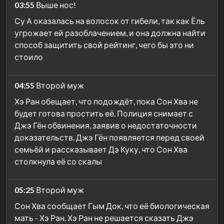
03:55
Выше нос!
Су А оказалась на волосок от гибели, так как Ёль
угрожает ей разоблачением, и она должна найти
способ защитить свой рейтинг, чего бы это ни
стоило
04:55
Второй муж
Хэ Ран обещает, что подождёт, пока Сон Хва не
будет готова простить её. Полиция снимает с
Джэ Гён обвинения, заявив о недостаточности
доказательств. Джэ Гён появляется перед своей
семьёй и рассказывает Дэ Куку, что Сон Хва
столкнула её со скалы
05:25
Второй муж
Сон Хва сообщает Гым Док, что её биологическая
мать - Хэ Ран. Хэ Ран не решается сказать Джэ