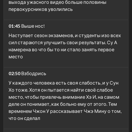
выхода ужасного видео больше половины
первокурсников уволились
01:45
Выше нос!
Наступает сезон экзаменов, и студенты изо всех
сил стараются улучшить свои результаты. Су А
намерена во что бы то ни стало занять первое
место
02:50
Взбодрись
У каждого человека есть своя слабость, и у Сун
Хо тоже. Хотя он пытается найти своё слабое
место, чтобы привлечь внимание Хэ И, на самом
деле он понимает, как больно ему от этого. Тем
временем Чжон У рассказывает Чжэ Мину о том,
что он сделал