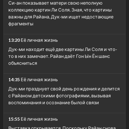
Си-ан показывает матери свою неполную
коллекцию картин Ли Соля. Зная, что картины
важны для Райана, Дук-ми ищет недостающие
фрагменты
13:20
Её личная жизнь
Дук-ми находит ещё две картины Ли Соля и что-
то в них замечает. Райан даёт Гон Ын Ён шанс
объясниться
14:35
Её личная жизнь
Дук-ми празднует свой день рождения и делится
с Райаном детскими фотографиями, вызывая
воспоминания и осознание былой связи
15:55
Её личная жизнь
Выставка открывается. Поскольку Райан снова