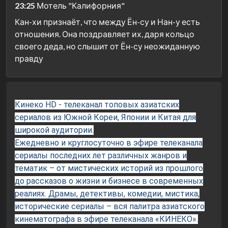
23:25
Мотель "Калифорния"
Кан-хи признаёт, что между Ён-су и Нан-у есть
отношения. Она поздравляет их, даря кольцо
своего деда, но слышит от Ён-су неожиданную
правду
Кинеко HD - телеканал топовых азиатских
сериалов из Южной Кореи, Японии и Китая для
широкой аудитории.
Ежедневно и круглосуточно в эфире телеканала
сериалы последних лет различных жанров и
тематик – от мистических историй из прошлого
до рассказов о жизни и бизнесе в современных
реалиях. Драмы, детективы, комедии, мистика,
исторические сериалы – вся палитра азиатского
кинематографа в эфире телеканала «КИНЕКО».