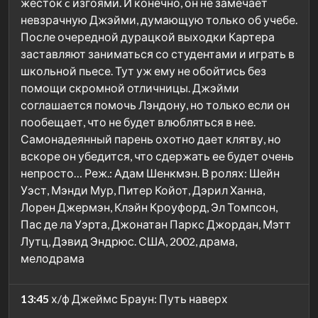
жесток c изгоями. И конечно, он не замечает
невзрачную Джэйми, думающую только об учебе.
После очередной дурацкой выходки Картера
заставляют заниматься со студентами и играть в
школьной пьесе. Тут уж ему не обойтись без
помощи скромной отличницы. Джэйми
соглашается помочь Лэндону, но только если он
пообещает, что не будет влюбляться в нее.
Самонадеянный парень охотно дает клятву, но
вскоре он убедится, что сдержать ее будет очень
непросто… Реж.: Адам Шенкмэн. В ролях: Шейн
Уэст, Мэнди Мур, Питер Койот, Дэрил Ханна,
Лорен Джермэн, Клэйн Кроуфорд, Эл Томпсон,
Пас де ла Уэрта, Джонатан Паркс Джордан, Мэтт
Лутц, Дэвид Эндрюс. США, 2002, драма,
мелодрама
13:45
х/ф Джеймс Браун: Путь наверх