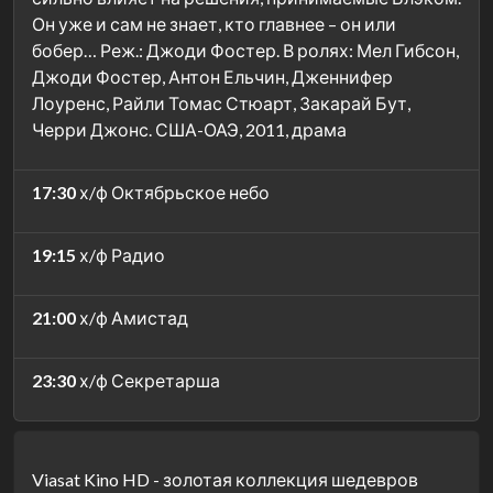
Он уже и сам не знает, кто главнее – он или
бобер… Реж.: Джоди Фостер. В ролях: Мел Гибсон,
Джоди Фостер, Антон Ельчин, Дженнифер
Лоуренс, Райли Томас Стюарт, Закарай Бут,
Черри Джонс. США-ОАЭ, 2011, драма
17:30
х/ф Октябрьское небо
19:15
х/ф Радио
21:00
х/ф Амистад
23:30
х/ф Секретарша
Viasat Kino HD - золотая коллекция шедевров