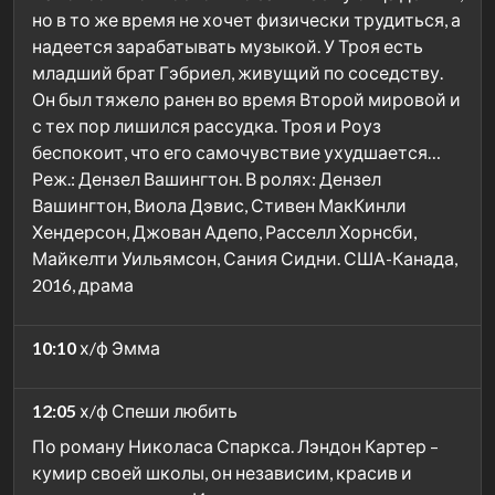
но в то же время не хочет физически трудиться, а
надеется зарабатывать музыкой. У Троя есть
младший брат Гэбриел, живущий по соседству.
Он был тяжело ранен во время Второй мировой и
с тех пор лишился рассудка. Троя и Роуз
беспокоит, что его самочувствие ухудшается…
Реж.: Дензел Вашингтон. В ролях: Дензел
Вашингтон, Виола Дэвис, Стивен МакКинли
Хендерсон, Джован Адепо, Расселл Хорнсби,
Майкелти Уильямсон, Сания Сидни. США-Канада,
2016, драма
10:10
х/ф Эмма
12:05
х/ф Спеши любить
По роману Николаса Спаркса. Лэндон Картер –
кумир своей школы, он независим, красив и