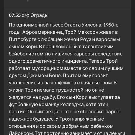
07:55
х/ф Ограды
По одноименной пьесе Огаста Уилсона. 1950-е
годы. Афроамериканец Трой Макссон живет в
Питтсбурге с любящей женой Роуз и взрослым
сыном Кори. В прошлом он был талантливым
бейсболистом, но лишился карьеры вследствие
одного драматичного инцидента. Теперь Трой
работает мусорщиком вместе со своим лучшим
другом Джимом Боно. Притом ему грозит
увольнение из-за конфликта с начальством. В
жизни Троя немало трудностей, но он не
жалуется на судьбу. Его сын Кори выступает за
футбольную команду колледжа, хотя отец
против. Он считает, что это не обеспечит парню
надежное будущее. У Троя напряженные
отношения и со своим добрачным ребенком
Лайонсом. Тот постоянно занимает у отца деньги,