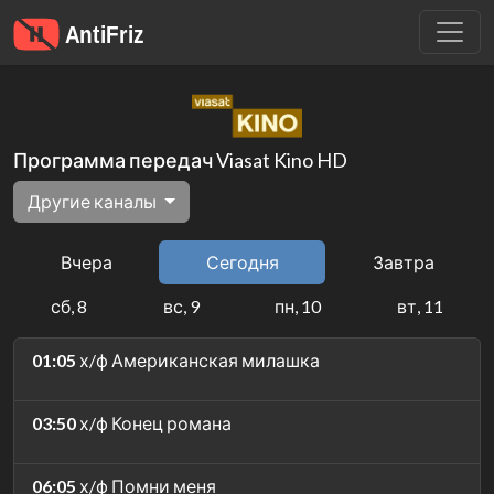
Программа передач Viasat Kino HD
Другие каналы
Вчера
Сегодня
Завтра
сб, 8
вс, 9
пн, 10
вт, 11
01:05
х/ф Американская милашка
03:50
х/ф Конец романа
06:05
х/ф Помни меня