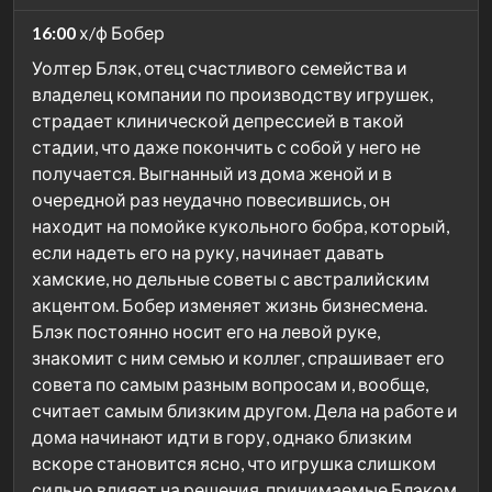
16:00
х/ф Бобер
Уолтер Блэк, отец счастливого семейства и
владелец компании по производству игрушек,
страдает клинической депрессией в такой
стадии, что даже покончить с собой у него не
получается. Выгнанный из дома женой и в
очередной раз неудачно повесившись, он
находит на помойке кукольного бобра, который,
если надеть его на руку, начинает давать
хамские, но дельные советы с австралийским
акцентом. Бобер изменяет жизнь бизнесмена.
Блэк постоянно носит его на левой руке,
знакомит с ним семью и коллег, спрашивает его
совета по самым разным вопросам и, вообще,
считает самым близким другом. Дела на работе и
дома начинают идти в гору, однако близким
вскоре становится ясно, что игрушка слишком
сильно влияет на решения, принимаемые Блэком.