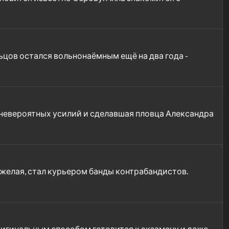
ьцов остался вольнонаёмным ещё на два года -
 невероятных усилий и сделавшая пловца Александра
желая, стал курьером банды контрабандистов.
ригинальным способом готовится к экзамену и даже