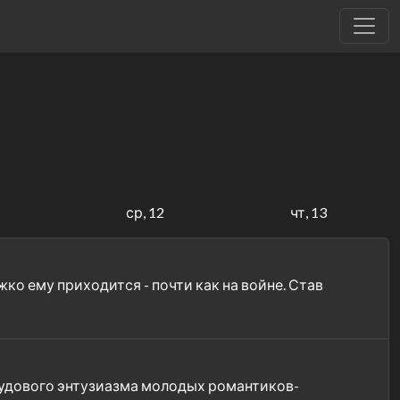
1
ср, 12
чт, 13
ко ему приходится - почти как на войне. Став
рудового энтузиазма молодых романтиков-