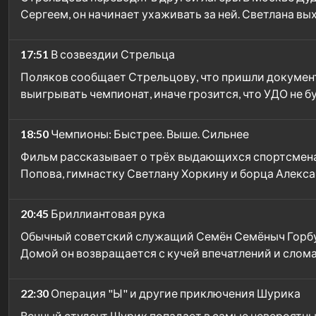
Сергеем, он начинает ухаживать за ней. Светлана в
17:51
В созвездии Стрельца
Поляков сообщает Стрельцову, что пришли документы
выигрывать чемпионат, иначе грозится, что УДО не б
18:50
Чемпионы: Быстрее. Выше. Сильнее
Фильм рассказывает о трёх выдающихся спортсменах
Попова, гимнастку Светлану Хоркину и борца Алекса
20:45
Бриллиантовая рука
Обычный советский служащий Семён Семёныч Горбунк
Домой он возвращается с кучей впечатлений и слом
22:30
Операция "Ы" и другие приключения Шурика
Вечный студент Шурик попадает в самые невероятные