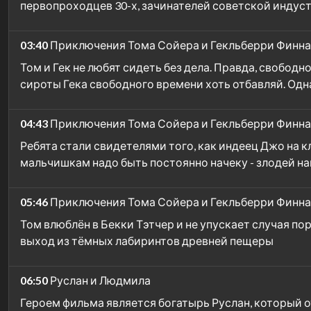
первопроходцев 30-х, зачинателей советской индус
03:40
Приключения Тома Сойера и Гекльберри Финна
Том и Гек не любят сидеть без дела. Правда, свободно
сироты Гека свободного времени хоть отбавляй. Од
04:43
Приключения Тома Сойера и Гекльберри Финна
Ребята стали свидетелями того, как индеец Джо на к
мальчишкам надо быть постоянно начеку - злодей н
05:46
Приключения Тома Сойера и Гекльберри Финна
Том влюблён в Бекки Тэтчер и не упускает случая п
выход из тёмных лабиринтов древней пещеры
06:50
Руслан и Людмила
Героем фильма является богатырь Руслан, который 