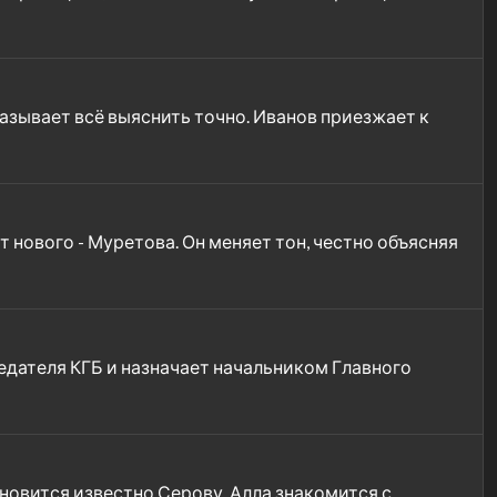
казывает всё выяснить точно. Иванов приезжает к
нового - Муретова. Он меняет тон, честно объясняя
едателя КГБ и назначает начальником Главного
ановится известно Серову. Алла знакомится с