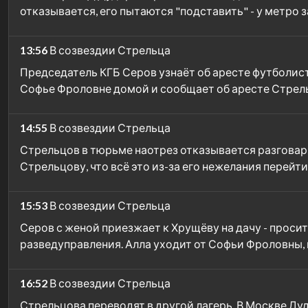
отказывается, его пытаются "подставить" - у метро
13:56
В созвездии Стрельца
Председатель КГБ Серов узнаёт об аресте футболисто
Софье Фроловне домой и сообщает об аресте Стрел
14:55
В созвездии Стрельца
Стрельцов в тюрьме наотрез отказывается разговари
Стрельцову, что всё это из-за его нежелания перейт
15:53
В созвездии Стрельца
Серов с женой приезжает к Хрущёву на дачу - проси
разведуправления. Алла уходит от Софьи Фроловны, кл
16:52
В созвездии Стрельца
Стрельцова переводят в другой лагерь. В Москве Дуд