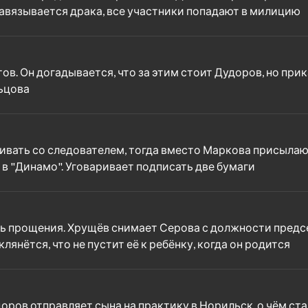
 завязывается драка, все участники попадают в милицию
в. Он догадывается, что за этим стоит Дудоров, но при
ьцова
вать со следователем, тогда вместо Маркова присылают 
и в "Динамо". Уговаривает подписать две бумаги
ть прощения. Хрущёв снимает Серова с должности предс
янётся, что не пустит её к ребёнку, когда он родится
оров отправляет сына на практику в Норильск, о чём ст