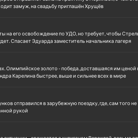
ыходит замуж, на свадьбу приглашён Хрущёв
 на его освобождение по УДО, но требует, чтобы Стрел
удет. Спасает Эдуарда заместитель начальника лагеря
. Олимпийское золото - победа, доставшаяся им ценой
ндра Карелина быстрее, выше и сильнее всех в мире
ов отправился в зарубежную поездку, где, сам того не 
анной рукой
 ситуации - сражается с хулиганом Верзилой, весьма о