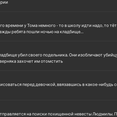
трии
го времени у Тома немного - то в школу идти надо, то тё
нажды ребята пошли ночью на кладбище…
ладбище убил своего подельника. Они изобличают убийцу
аверняка захочет им отомстить
орисоваться перед девочкой, ввязавшись в какое-нибудь
отправляется на поиски похищенной невесты Людмилы. П