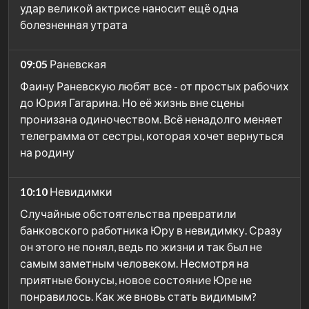
удар великой актрисе наносит ещё одна
болезненная утрата
09:05
Раневская
Фаину Раневскую любят все - от простых рабочих
до Юрия Гагарина. Но её жизнь вне сцены
пронизана одиночеством. Всё ненадолго меняет
телеграмма от сестры, которая хочет вернуться
на родину
10:10
Невидимки
Случайные обстоятельства превратили
банковского работника Юру в невидимку. Сразу
он этого не понял, ведь по жизни и так был не
самым заметным человеком. Несмотря на
приятные бонусы, новое состояние Юре не
понравилось. Как же вновь стать видимым?