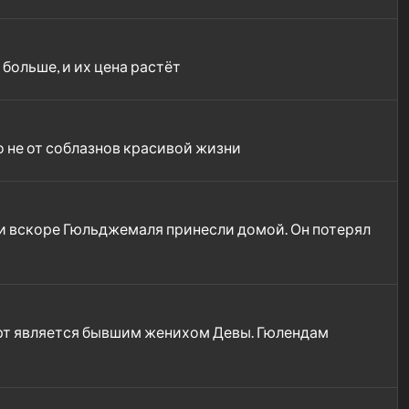
 больше, и их цена растёт
о не от соблазнов красивой жизни
 и вскоре Гюльджемаля принесли домой. Он потерял
ерт является бывшим женихом Девы. Гюлендам