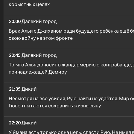
корыстных целях
20:00
Далекий город
Брак Альи с Джиханом ради будущего ребёнка ещё бо
свою войну на этом фронте
20:45
Далекий город
То, что Алья доносит в жандармерию о контрабанде,
принадлежащей Демиру
21:35
Дикий
Несмотря на все усилия, Рую найти не удаётся. Мир о
Гювен пытаются сохранить жизнь сыну
22:20
Дикий
У Ямана есть только одна цель: спасти Рую. Не имея 