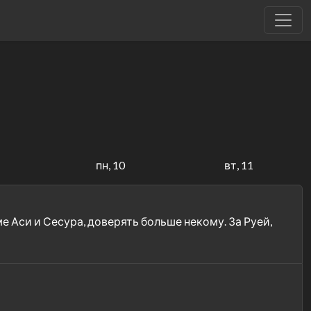
пн, 10
вт, 11
е Аси и Сесура, доверять больше некому. За Руей,