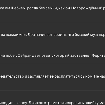
ла им Шебнем, росла без семьи, как он. Новорождённый 
тва невзаимны. Доа начинает верить, что бывший муж пе
ий побег. Сейран даёт ответ, который заставляет Ферит
едательство и заставляет её расплатиться сыном. Не на
риводит к хаосу. Джихан стремится исправить ошибку ма