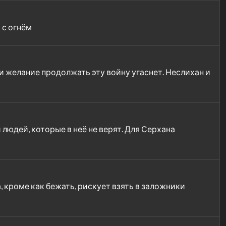
 с огнём
 и желание продолжать эту войну угаснет. Неслихан и
 людей, которые в неё не верят. Для Серхана
, кроме как бежать, рискует взять в заложники