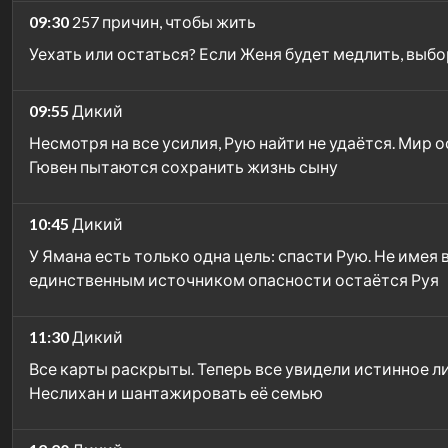
09:30
257 причин, чтобы жить
Уехать или остаться? Если Женя будет медлить, выбор
09:55
Дикий
Несмотря на все усилия, Рую найти не удаётся. Мир о
Гювен пытаются сохранить жизнь сыну
10:45
Дикий
У Ямана есть только одна цель: спасти Рую. Не имея 
единственным источником опасности остаётся Руя
11:30
Дикий
Все карты раскрыты. Теперь все увидели истинное ли
Неслихан и шантажировать её семью