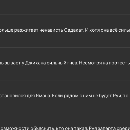
льше разжигает ненависть Садакат. И хотя она всё силь
 вызывает у Джихана сильный гнев. Несмотря на протесты
становился для Ямана. Если рядом с ним не будет Руи, то
возможности объяснить, кто она такая, Руя заперта среди