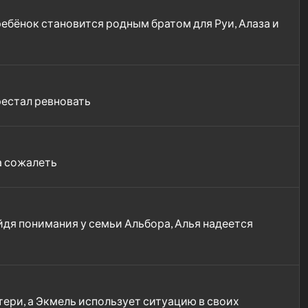
ребёнок становится родным братом для Руи, Алаза и
рестал ревновать
а сожалеть
йдя понимания у семьи Альбора, Алья надеется
тери, а Экмель использует ситуацию в своих