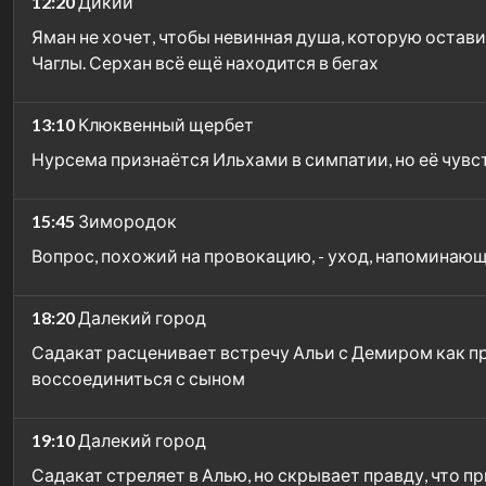
12:20
Дикий
Яман не хочет, чтобы невинная душа, которую остави
Чаглы. Серхан всё ещё находится в бегах
13:10
Клюквенный щербет
Нурсема признаётся Ильхами в симпатии, но её чувс
15:45
Зимородок
Вопрос, похожий на провокацию, - уход, напоминающ
18:20
Далекий город
Садакат расценивает встречу Альи с Демиром как пр
воссоединиться с сыном
19:10
Далекий город
Садакат стреляет в Алью, но скрывает правду, что п