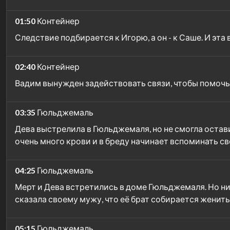
01:50
Контейнер
Следствие подбирается к Игорю, а он - к Саше. И эта
02:40
Контейнер
Вадим вынужден задействовать связи, чтобы помочь 
03:35
Гюльджемаль
Дева выстрелила в Гюльджемаля, но не смогла остав
очень много крови и в бреду начинает вспоминать с
04:25
Гюльджемаль
Мерт и Дева встретились в доме Гюльджемаля. Но н
сказала своему мужу, что её брат собирается женить
05:15
Гюльджемаль