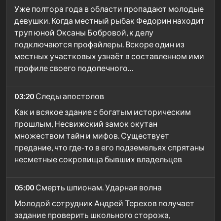
Уже полтора года в области пропадают молодые
девушки. Когда местный рыбак Федорин находит
труп юной Оксаны Бобровой, к делу
подключаются профайлеры. Вскоре один из
местных участковых узнаёт в составленном ими
профиле своего подопечного…
03:20
Следы апостолов
Как и всякое здание с богатым историческим
прошлым, Несвижский замок окутан
множеством тайн и мифов. Существует
предание, что где-то в его подземельях спрятаны
несметные сокровища бывших владельцев
05:00
Смерть шпионам. Ударная волна
Молодой сотрудник Андрей Терехов получает
задание проверить школьного сторожа,