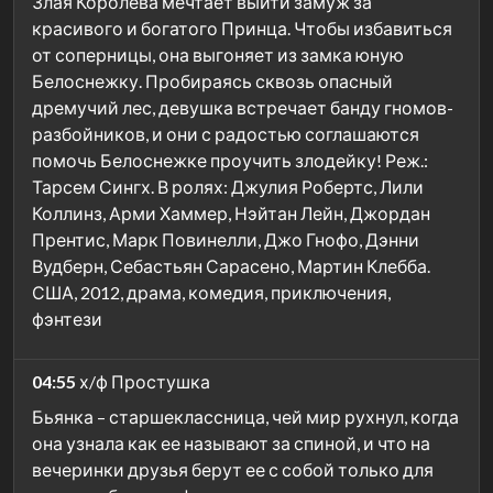
Злая Королева мечтает выйти замуж за
красивого и богатого Принца. Чтобы избавиться
от соперницы, она выгоняет из замка юную
Белоснежку. Пробираясь сквозь опасный
дремучий лес, девушка встречает банду гномов-
разбойников, и они с радостью соглашаются
помочь Белоснежке проучить злодейку! Реж.:
Тарсем Сингх. В ролях: Джулия Робертс, Лили
Коллинз, Арми Хаммер, Нэйтан Лейн, Джордан
Прентис, Марк Повинелли, Джо Гнофо, Дэнни
Вудберн, Себастьян Сарасено, Мартин Клебба.
США, 2012, драма, комедия, приключения,
фэнтези
04:55
х/ф Простушка
Бьянка – старшеклассница, чей мир рухнул, когда
она узнала как ее называют за спиной, и что на
вечеринки друзья берут ее с собой только для