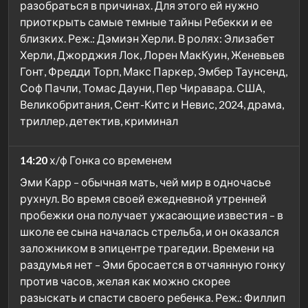
разобраться в причинах. Для этого ей нужно
приоткрыть самые темные тайны Ребекки и ее
близких. Реж.: Дэмиэн Херли. В ролях: Элизабет
Херли, Джорджия Лок, Лорен МакКуин, Женевьев
Гонт, Фредди Торп, Макс Паркер, Эмбер Таунсенд,
Соф Пачли, Томас Дауни, Пер Чиравара. США,
Великобритания, Сент-Китс и Невис, 2024, драма,
триллер, детектив, криминал
14:20
х/ф Гонка со временем
Эми Карр – обычная мать, чей мир в одночасье
рухнул. Во время своей ежедневной утренней
пробежки она получает ужасающие известия – в
школе ее сына началась стрельба, и он оказался
заложником в эпицентре трагедии. Времени на
раздумья нет – Эми бросается в отчаянную гонку
против часов, желая как можно скорее
разыскать и спасти своего ребенка. Реж.: Филлип