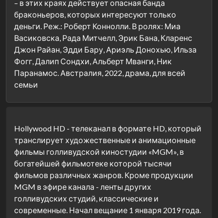
– в этих краях действует опасная банда
браконьеров, которых интересуют только
деньги. Реж.: Роберт Коннолли. В ролях: Миа
Васиковска, Рада Митчелл, Эрик Бана, Кларенс
Джон Райан, Эдди Бару, Ариэль Донохью, Ильза
Фогг, Далип Сондхи, Альберт Мванги, Ник
Паранамос. Австралия, 2022, драма, для всей
семьи
Hollywood HD - телеканал в формате HD, который
транслирует художественные и анимационные
фильмы голливудской киностудии «MGM», в
богатейшей фильмотеке которой тысячи
фильмов различных жанров. Кроме продукции
MGM в эфире канала - ленты других
голливудских студий, классические и
современные. Начал вещание 1 января 2019 года.