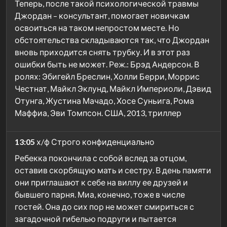
Теперь, после такой психологической травмы
Джордан – консультант, помогает новичкам
освоиться на таком непростом месте. Но
обстоятельства складываются так, что Джордан
вновь приходится снять трубку. И в этот раз
ошибки быть не может. Реж.: Брэд Андерсон. В
ролях: Эбигейл Бреслин, Холли Берри, Моррис
Честнат, Майкл Эклунд, Майкл Империоли, Дэвид
Отунга, Жустина Мачадо, Хосе Суньига, Рома
Маффиа, Эви Томпсон. США, 2013, триллер
13:05
х/ф Строго конфиденциально
Ребекка покончила с собой вслед за отцом,
оставив скорбящую мать и сестру. В день памяти
они приглашают к себе на виллу ее друзей и
бывшего парня. Миа, конечно, тоже в числе
гостей. Она до сих пор не может смириться с
загадочной гибелью подруги и пытается