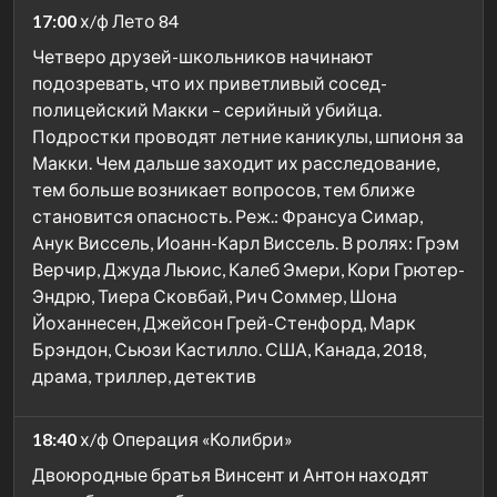
17:00
х/ф Лето 84
Четверо друзей-школьников начинают
подозревать, что их приветливый сосед-
полицейский Макки – серийный убийца.
Подростки проводят летние каникулы, шпионя за
Макки. Чем дальше заходит их расследование,
тем больше возникает вопросов, тем ближе
становится опасность. Реж.: Франсуа Симар,
Анук Виссель, Иоанн-Карл Виссель. В ролях: Грэм
Верчир, Джуда Льюис, Калеб Эмери, Кори Грютер-
Эндрю, Тиера Сковбай, Рич Соммер, Шона
Йоханнесен, Джейсон Грей-Стенфорд, Марк
Брэндон, Сьюзи Кастилло. США, Канада, 2018,
драма, триллер, детектив
18:40
х/ф Операция «Колибри»
Двоюродные братья Винсент и Антон находят