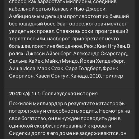
способ, как заработать миллионы, соединив
кабельной сетью Канзас и Нью-Джерси.
Амбициозным дельцам противостоит их бывший
беспощадный босс Эва Торрес, которая мечтает
увидеть их провал. Ставки высоки, проигравший
теряет все или, наоборот, приобретает нечто
большее, поистине бесценное. Реж.: Ким Нгуйен. В
ролях: Джесси Айзенберг, Александр Скарсгард,
Сальма Хайек, Майкл Мэндо, Йохан Хелденберг,
Аиша Исса, Марк Слэк, Сара Голдберг, Фрэнк
Скорпион, Кваси Сонгуи. Канада, 2018, триллер
20:20
х/ф 1+1: Голливудская история
Пожилой миллиардер в результате катастрофы
потерял жену и способность ходить. Несмотря на
свое богатство, он вынужден проводить дни в
одинокой скорби, прикованный к кровати.
Сиделки долго в его доме не задерживаются, он