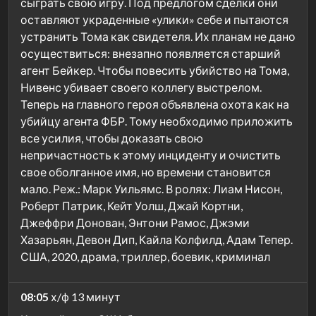
сыграть свою игру. Под предлогом сделки они
оставляют украденные «улики» себе и пытаются
устранить Тома как свидетеля. Их планам не дано
осуществиться: внезапно появляется старший
агент Бейкер. Чтобы повесить убийство на Тома,
Нивенс убивает своего коллегу выстрелом.
Теперь на главного героя объявлена охота как на
убийцу агента ФБР. Тому необходимо приложить
все усилия, чтобы доказать свою
непричастность к этому инциденту и очистить
свое оболганное имя, но времени становится
мало. Реж.: Марк Уильямс. В ролях: Лиам Нисон,
Роберт Патрик, Кейт Уолш, Джай Кортни,
Джеффри Донован, Энтони Рамос, Джэми
Хазарьян, Девон Дип, Кайла Колфилд, Адам Тепер.
США, 2020, драма, триллер, боевик, криминал
08:05
х/ф 13 минут