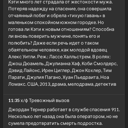
Кэти много лет страдала от жестокости мужа.
Потеряв надежду на спасение, она совершила
отчаянный побег и обрела «тихую гавань» в
маленьком спокойном южном городке. Но
готова ли Кэти к новым отношениям? Способна
ли вновь поверить мужчине, понять его и
полюбить? Даже если речь идет о таком
обаятельном человеке, как молодой вдовец
Алекс Уитли. Реж.: Лассе Халльстрем. В ролях:
Джош Дюамель, Джулианна Хаф, Коби Смолдерс,
Дэвид Лайонс, Ирен Циглер, Джон Кохлер, Тим
Парати, Джулия Пагано, Хуан Пьедраита, Ноа
Ломакс. США, 2013, драма, мелодрама, детектив
11:35
х/ф Тревожный вызов
Джордан Тернер работает в службе спасения 911.
Несколько лет назад она была оператором, но не
сумела предотвратить смерть подростка.