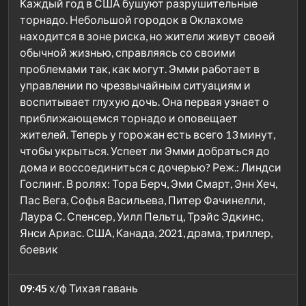
Каждый год в США бушуют разрушительные
торнадо. Небольшой городок в Оклахоме
находится в зоне риска, но жители живут своей
обычной жизнью, справляясь со своими
проблемами так, как могут. Эмми работает в
управлении по чрезвычайным ситуациям и
воспитывает глухую дочь. Она первая узнает о
приближающемся торнадо и оповещает
жителей. Теперь у горожан есть всего 13 минут,
чтобы укрыться. Успеет ли Эмми добраться до
дома и воссоединиться с дочерью? Реж.: Линдси
Гослинг. В ролях: Тора Берч, Эми Смарт, Энн Хеч,
Пас Вега, Софья Васильева, Питер Фачинелли,
Лаура С. Спенсер, Уилл Пельтц, Трэйс Эдкинс,
Янси Ариас. США, Канада, 2021, драма, триллер,
боевик
09:45
х/ф Тихая гавань