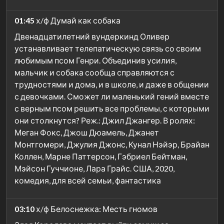
01:45
х/ф Думай как собака
Двенадцатилетний вундеркинд Оливер
устанавливает телепатическую связь со своим
любимым псом Генри. Объединив усилия,
мальчик и собака сообща справляются с
трудностями и дома, и в школе, и даже в общении
с девочками. Сможет ли маленький гений вместе
с верным псом решить все проблемы, с которыми
они столкнутся? Реж.: Джил Джангер. В ролях:
Меган Фокс, Джош Дюамель, Джанет
Монтгомери, Джулия Джонс, Кунал Нэйэр, Брайан
Коллен, Марне Паттерсон, Гэбриел Бейтман,
Мэйсон Гуччионе, Лара Грайс. США, 2020,
комедия, для всей семьи, фантастика
03:10
х/ф Белоснежка: Месть гномов