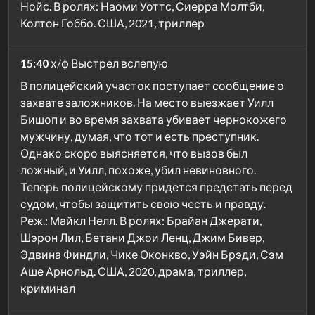
Нойс. В ролях: Наоми Уоттс, Сиерра Молтби,
Колтон Гоббо. США, 2021, триллер
15:40
х/ф Выстрел вслепую
В полицейский участок поступает сообщение о
захвате заложников. На место выезжает Уилл
Бишоп и во время захвата убивает чернокожего
мужчину, думая, что тот и есть преступник.
Однако скоро выясняется, что вызов был
ложный, и Уилл, похоже, убил невиновного.
Теперь полицейскому придется предстать перед
судом, чтобы защитить свою честь и правду.
Реж.: Майкл Нелл. В ролях: Брайан Джерати,
Шэрон Лил, Бетани Джои Ленц, Джим Бивер,
Эдвина Финдли, Чике Оконкво, Уэйн Брэди, Сэм
Аше Арнольд. США, 2020, драма, триллер,
криминал