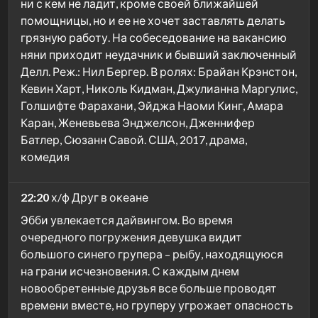
ни с кем не ладит, кроме своей ближайшей
помощницы, но и ее не хочет заставлять делать
грязную работу. На собеседование на вакансию
няни приходит неудачник и бывший заключенный
Делл. Реж.: Нил Бергер. В ролях: Брайан Крэнстон,
Кевин Харт, Николь Кидман, Джулианна Маргулис,
Голшифте Фарахани, Эйджа Наоми Кинг, Амара
Каран, Женевьева Энджелсон, Дженнифер
Батлер, Сюзанн Савой. США, 2017, драма,
комедия
22:20
х/ф Друг в океане
Эбби увлекается дайвингом. Во время
очередного погружения девушка видит
большого синего групера – рыбу, находящуюся
на грани исчезновения. С каждым днем
новообретенные друзья все больше проводят
времени вместе, но груперу угрожает опасность