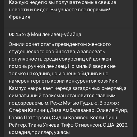
Каждую неделю вы получаете самые свежие
новости и видео. Вы узнаете все первыми!
Франция
00:15
х/ф Мой ленивец-убийца
Эмили хочет стать президентом женского
студенческого сообщества, а завоевать
популярность среди сокурсниц ей должен
помочь ручной ленивец. Но милый зверек не
только находчив, но и очень обидчив и не
намерен терпеть козни конкуренток хозяйки.
Кампус накрывает череда загадочных смертей, а
симпатичный талисман становится главным
подозреваемым. Реж.: Мэтью Гудхью. В ролях:
Стефан Капичич, Лиза Амбалаванар, Оливия Руйр,
Грэйс Паттерсон, Сидни Крэйвен, Келли Линн
Рейтер, Тиана Упчева, Тифф Стивенсон. США, 2023,
комедия, триллер, ужасы