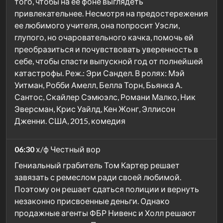
того, чтобы на ее фоне выглядеть
привлекательнее. Несмотря на предостережения
ее любимого учителя, она попросит Уэсли,
глупого, но очаровательного качка, помочь ей
преобразиться и почувствовать уверенность в
себе, чтобы спасти выпускной год от полнейшей
катастрофы. Реж.: Эри Сандел. В ролях: Мэй
Уитман, Робби Амелл, Белла Торн, Бьянка А.
Сантос, Скайлер Сэмюэлс, Романи Малко, Ник
Эверсман, Крис Уайлд, Кен Жонг, Эллисон
Дженни. США, 2015, комедия
06:30
х/ф Честный вор
Гениальный грабитель Том Картер решает
завязать с ремеслом ради своей любимой.
Поэтому он решает сдаться полиции и вернуть
незаконно присвоенные деньги. Однако
продажные агенты ФБР Нивенс и Холл решают