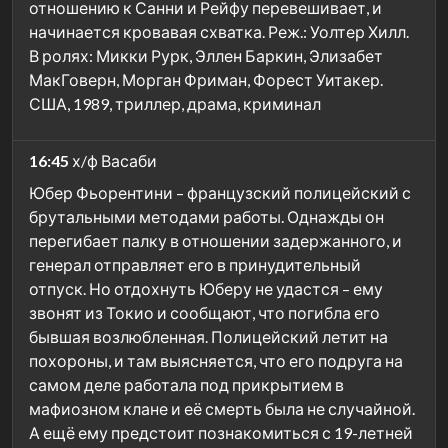
отношению к Санни и Рейфу перевешивает, и
начинается кровавая схватка. Реж.: Уолтер Хилл.
В ролях: Микки Рурк, Эллен Баркин, Элизабет
МакГоверн, Морган Фриман, Форест Уитакер.
США, 1989, триллер, драма, криминал
16:45
х/ф Васаби
Юбер Фьорентини – французский полицейский с
брутальными методами работы. Однажды он
перегибает палку в отношении задержанного, и
генерал отправляет его в принудительный
отпуск. Но отдохнуть Юберу не удастся – ему
звонят из Токио и сообщают, что погибла его
бывшая возлюбленная. Полицейский летит на
похороны, и там выясняется, что его подруга на
самом деле работала под прикрытием в
мафиозном клане и её смерть была не случайной.
А ещё ему предстоит познакомиться с 19-летней