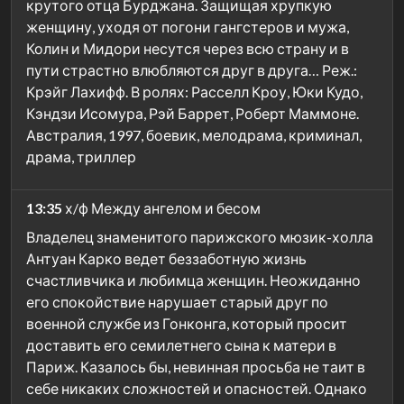
крутого отца Бурджана. Защищая хрупкую
женщину, уходя от погони гангстеров и мужа,
Колин и Мидори несутся через всю страну и в
пути страстно влюбляются друг в друга… Реж.:
Крэйг Лахифф. В ролях: Расселл Кроу, Юки Кудо,
Кэндзи Исомура, Рэй Баррет, Роберт Маммоне.
Австралия, 1997, боевик, мелодрама, криминал,
драма, триллер
13:35
х/ф Между ангелом и бесом
Владелец знаменитого парижского мюзик-холла
Антуан Карко ведет беззаботную жизнь
счастливчика и любимца женщин. Неожиданно
его спокойствие нарушает старый друг по
военной службе из Гонконга, который просит
доставить его семилетнего сына к матери в
Париж. Казалось бы, невинная просьба не таит в
себе никаких сложностей и опасностей. Однако