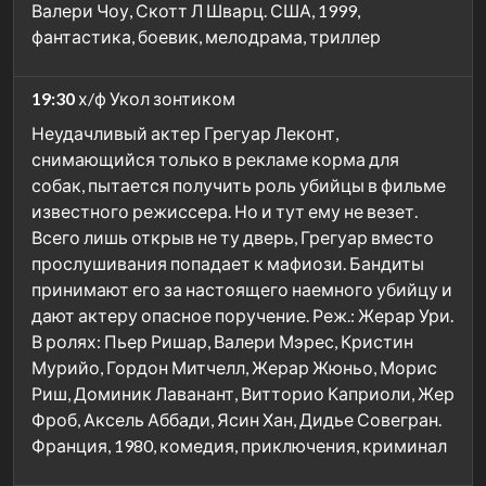
Валери Чоу, Скотт Л Шварц. США, 1999,
фантастика, боевик, мелодрама, триллер
19:30
х/ф Укол зонтиком
Неудачливый актер Грегуар Леконт,
снимающийся только в рекламе корма для
собак, пытается получить роль убийцы в фильме
известного режиссера. Но и тут ему не везет.
Всего лишь открыв не ту дверь, Грегуар вместо
прослушивания попадает к мафиози. Бандиты
принимают его за настоящего наемного убийцу и
дают актеру опасное поручение. Реж.: Жерар Ури.
В ролях: Пьер Ришар, Валери Мэрес, Кристин
Мурийо, Гордон Митчелл, Жерар Жюньо, Морис
Риш, Доминик Лаванант, Витторио Каприоли, Жер
Фроб, Аксель Аббади, Ясин Хан, Дидье Совегран.
Франция, 1980, комедия, приключения, криминал