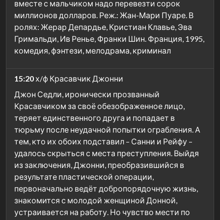
вместе с мальчиком надо перевезти сорок
миллионов долларов. Реж.: Жан-Мари Пуаре. В
ролях: Жерар Депардье, Кристиан Клавье, Эва
Гримальди, Ив Ренье, Франки Шин. Франция, 1995,
комедия, фэнтези, мелодрама, криминал
15:20
х/ф Красавчик Джонни
Джон Седли, иронически прозванный
Красавчиком за своё обезображенное лицо,
теряет единственного друга и попадает в
тюрьму после неудачной попытки ограбления. А
тем, кто их обоих подставил – Санни и Рейфу –
удалось скрыться с места преступления. Выйдя
из заключения, Джонни, преобразившийся в
результате пластической операции,
первоначально ведёт добропорядочную жизнь,
знакомится с молодой женщиной Донной,
устраивается на работу. Но чувство мести по