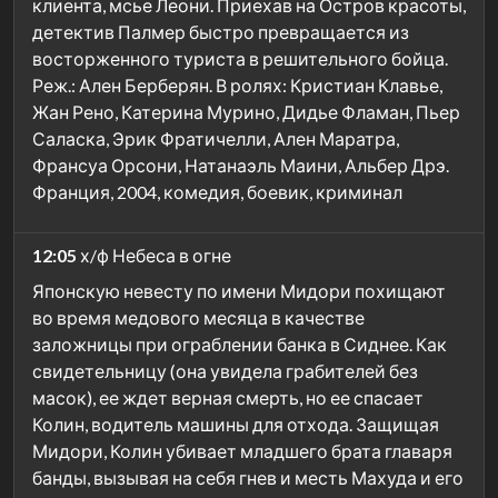
клиента, мсье Леони. Приехав на Остров красоты,
детектив Палмер быстро превращается из
восторженного туриста в решительного бойца.
Реж.: Ален Берберян. В ролях: Кристиан Клавье,
Жан Рено, Катерина Мурино, Дидье Фламан, Пьер
Саласка, Эрик Фратичелли, Ален Маратра,
Франсуа Орсони, Натанаэль Маини, Альбер Дрэ.
Франция, 2004, комедия, боевик, криминал
12:05
х/ф Небеса в огне
Японскую невесту по имени Мидори похищают
во время медового месяца в качестве
заложницы при ограблении банка в Сиднее. Как
свидетельницу (она увидела грабителей без
масок), ее ждет верная смерть, но ее спасает
Колин, водитель машины для отхода. Защищая
Мидори, Колин убивает младшего брата главаря
банды, вызывая на себя гнев и месть Махуда и его