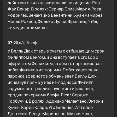
действительно планировали похищение. Реж.:
Жак Бенар. В ролях: Бернар Блие, Мария-Роза
Родригез, Венантино Венантини, Хуан Рамирез,
Ноєль Роквер, Фолько Лулли. Франция, 1966,
комедия, криминал
07:20
х/ф Блеф
У Белль Дюк старые счеты с отбывающим срок
Филиппом Бэнгом, и она вступает в сговор с
аферистом Феликсом, чтобы тот организовал
побег Филиппа из тюрьмы. Побег удается, но
парочка аферистов обманывает Белль Дюк,
исчезнув прямо у нее из-под носа. Филипп
задумывает грандиозную мистификацию,
сродни покерному блефу. Реж.: Серджо
Корбуччи. В ролях: Адриано Челентано, Энтони
Куинн, Корин Клери, Уго Болонья, Аттилио
Доттезио, Ренцо Мариньяно, Микки Нокс,