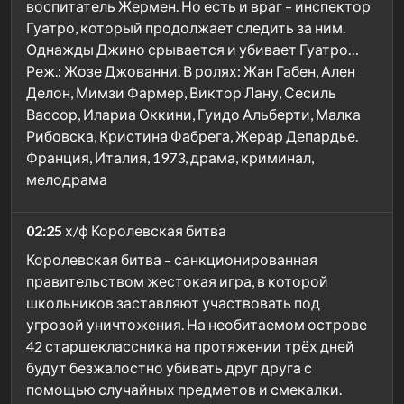
воспитатель Жермен. Но есть и враг – инспектор
Гуатро, который продолжает следить за ним.
Однажды Джино срывается и убивает Гуатро…
Реж.: Жозе Джованни. В ролях: Жан Габен, Ален
Делон, Мимзи Фармер, Виктор Лану, Сесиль
Вассор, Илариа Оккини, Гуидо Альберти, Малка
Рибовска, Кристина Фабрега, Жерар Депардье.
Франция, Италия, 1973, драма, криминал,
мелодрама
02:25
х/ф Королевская битва
Королевская битва – санкционированная
правительством жестокая игра, в которой
школьников заставляют участвовать под
угрозой уничтожения. На необитаемом острове
42 старшеклассника на протяжении трёх дней
будут безжалостно убивать друг друга с
помощью случайных предметов и смекалки.