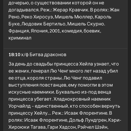
дочерью, о существовании которой он не
догадывался. Реж.: Жерар Кравчик. В ролях: Жан
Рено, Реко Хиросуэ, Мишель Мюллер, Кароль
Буке, Людовик Бертильо, Мишель Скурно.
Франция, Япония, 2001, комедия, боевик,
криминал
18:10
х/ф Битва драконов
За день до свадьбы принцесса Хейла узнает, что
ее жених, генерал Лю Ченг много лет назад убил
ее отца, короля страны. Лю Ченг подавил
выступления повстанцев, ему помогли в этом
искусные наемники. Буквально из-под венца
принцесса убегает. Хладнокровный наемник
Уорчайлд – единственный, кто способен вернуть
принцессу Хейлу… Реж.: Исаак Флорентине. В
ролях: Исаак Флорентине, Дольф Лундгрен, Кэри-
Хироюки Тагава, Гари Хадсон, Рэйчел Шэйн,