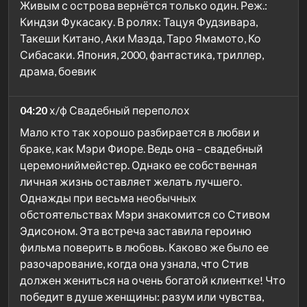
Живым с острова вернётся только один. Реж.:
Киндзи Фукасаку. В ролях: Тацуя Фудзивара,
Такеши Китано, Аки Маэда, Таро Ямамото, Ко
Сибасаки. Япония, 2000, фантастика, триллер,
драма, боевик
04:20
х/ф Свадебный переполох
Мало кто так хорошо разбирается в любви и
браке, как Мэри Фиоре. Ведь она – свадебный
церемониймейстер. Однако ее собственная
личная жизнь оставляет желать лучшего.
Однажды при весьма необычных
обстоятельствах Мэри знакомится со Стивом
Эдисоном. Эта встреча заставила героиню
фильма поверить в любовь. Каково же было ее
разочарование, когда она узнала, что Стив
должен жениться на очень богатой клиентке! Что
победит в душе женщины: разум или чувства,