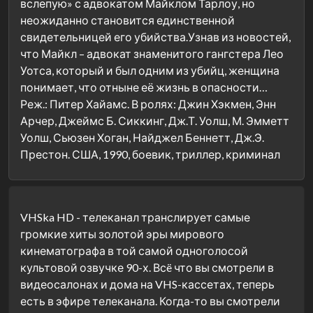
вслепую» с адвокатом Майклом Тарлоу, но
неожиданно становится единственной
свидетельницей его убийства.Узнав из новостей,
что Майкл – адвокат знаменитого гангстера Лео
Уотса, который и был одним из убийц, женщина
понимает, что отныне её жизнь в опасности…
Реж.: Питер Хайамс. В ролях: Джин Хэкмен, Энн
Арчер, Джеймс Б. Сиккинг, Дж.Т. Уолш, М. Эмметт
Уолш, Сьюзен Хоган, Найджел Беннетт, Дж.Э.
Престон. США, 1990, боевик, триллер, криминал
VHSka HD - телеканал транслирует самые
громкие хиты золотой эры мирового
кинематографа в той самой одноголосой
культовой озвучке 90-х. Всë что вы смотрели в
видеосалонах и дома на VHS-кассетах, теперь
есть в эфире телеканала. Когда-то вы смотрели