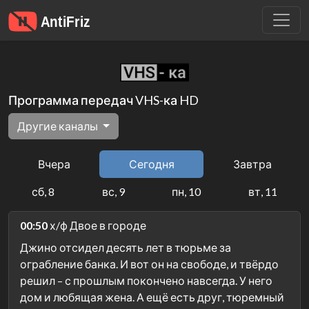
Программа передач VHS-ка HD
Другие каналы
Вчера
Сегодня
Завтра
сб, 8
вс, 9
пн, 10
вт, 11
00:50
х/ф Двое в городе
Джино отсидел десять лет в тюрьме за
ограбление банка. И вот он на свободе, и твёрдо
решил – с прошлым покончено навсегда. У него
дом и любящая жена. А ещё есть друг, тюремный