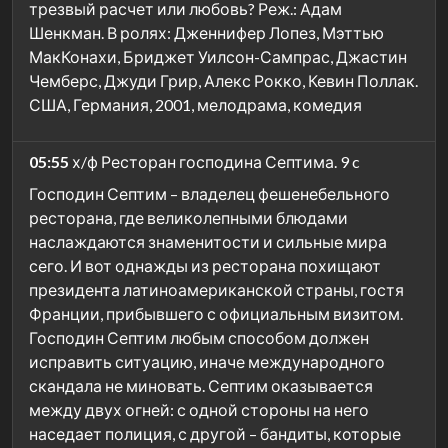
трезвый расчет или любовь? Реж.: Адам
Шенкман. В ролях: Дженнифер Лопез, Мэттью
МакКонахи, Бриджет Уилсон-Сампрас, Джастин
Чемберс, Джуди Грир, Алекс Рокко, Кевин Поллак.
США, Германия, 2001, мелодрама, комедия
05:55
х/ф Ресторан господина Септима. 9 c
Господин Септим – владелец фешенебельного
ресторана, где великолепными блюдами
наслаждаются знаменитости и сильные мира
сего. И вот однажды из ресторана похищают
президента латиноамериканской страны, гостя
Франции, прибывшего с официальным визитом.
Господин Септим любым способом должен
исправить ситуацию, иначе международного
скандала не миновать. Септим оказывается
между двух огней: с одной стороны на него
наседает полиция, с другой – бандиты, которые