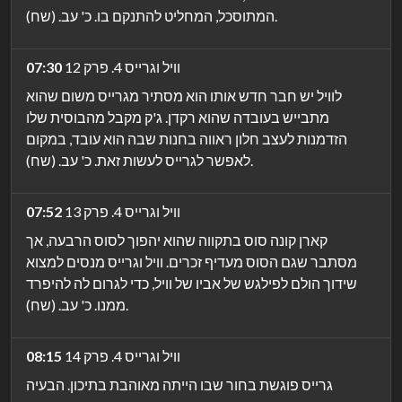
המתוסכל, המחליט להתנקם בו. כ' עב. (שח).
וויל וגרייס 4. פרק 12
07:30
לוויל יש חבר חדש אותו הוא מסתיר מגרייס משום שהוא
מתבייש בעובדה שהוא רקדן. ג'ק מקבל מהבוסית שלו
הזדמנות לעצב חלון ראווה בחנות שבה הוא עובד, במקום
לאפשר לגרייס לעשות זאת. כ' עב. (שח).
וויל וגרייס 4. פרק 13
07:52
קארן קונה סוס בתקווה שהוא יהפוך לסוס הרבעה, אך
מסתבר שגם הסוס מעדיף זכרים. וויל וגרייס מנסים למצוא
שידוך הולם לפילגש של אביו של וויל, כדי לגרום לה להיפרד
ממנו. כ' עב. (שח).
וויל וגרייס 4. פרק 14
08:15
גרייס פוגשת בחור שבו הייתה מאוהבת בתיכון. הבעיה