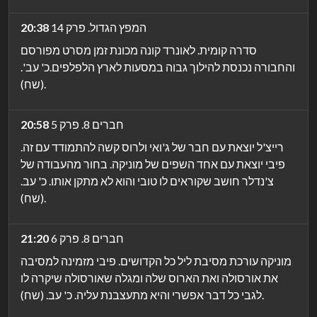
המפץ הגדול. פרק 14
20:38
סדרה קומית. לאונרד קונה מכונת זמן מסרט מפורסם
והחבורה נכנסת להילוך גבוה במסעות לארץ הלפלפים.כ' עב'.
(שח).
חברים 8. פרק 5
20:58
רייצ'ל יוצאת עם חבר של ג'ואי ולרוס קשה להתמודד עם זה.
פיבי יוצאת עם אחד השפים של מוניקה. בחור מהעבודה של
צ'נדלר חושב שקוראים לו טובי והוא לא מתקן אותו. כ' עב.
(שח).
חברים 8. פרק 6
21:20
מוניקה עורכת מסיבת ליל כל הקדושים. פיבי מזמינה למסיבה
את אורסולה ואת הארוס שלה ומגלה שאורסולה שיקרה לו
לגבי כל דבר אפשרי והיא מתעצבנת עליה. כ' עב. (שח).