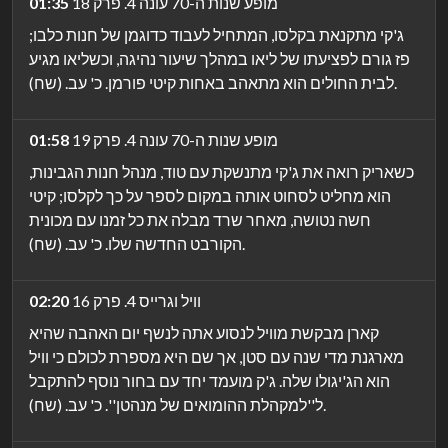
מופע שנות ה-70 עונה 4. פרק 18
01:35
ג'קי מתקנאת בקלסו, המתחיל לעבוד כדוגמן של חנות כלבו;
פז גורם לפציעתו של ליאו במהלך שיעור נהיגה, וכשליאו מגיע
לבית החולים הוא מתאהב באחות קיטי פורמן. כ' עב. (שח).
מופע שנות ה-70 עונה 4. פרק 19
01:58
כשאריק רואה את ג'קי מתנשקת עם טוד, מנהל חנות הגבינות,
הוא מחליט לסחוט אותה במקום לספר על כך לקלסו; קיטי
חשה נטושה, מאחר שרד מבלה את כל זמנו עם מכונית
הקורבט החדשה שלו. כ' עב. (שח).
וויל וגרייס 4. פרק 16
02:20
קארן מבקשת מוויל לנסוע אתה לנשף יום האהבה שהיא
מארגנת מדי שנה עם סטן, אך שם היא מספרת לכולם כי וויל
הוא הג'יגולו שלה. ג'ק מועמד יחד עם בחור נוסף להתקבל
ל''למקהלת ההומואים של מנהטן''. כ' עב. (שח).