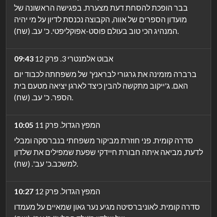
בבר הופכת להסחת דעת מצערת. בפגישה הראשונה של
מועדון הספרים של אווה, הקבוצה נכנסת לדיון על מי יהיה
המנהיג הכי טוב בעולם פוסט-אפוקליפטי. כ' עב. (שח).
אבוט אלמנטרי 3. פרק 12
09:43
ברברה מזמינה את גרגורי לבראנץ' של משפחתה לכבוד יום
האם. ג'ייקוב מתקשה להבין כיצד לארגן יציאה מטעם בית
הספר. כ' עב. (שח).
המפץ הגדול. פרק 11
10:05
סדרה קומית. פני חוזרת מביקור משפחתי בנברסקה ומבלי
לדעת, מביאה איתה חבורת חיידקי שפעת שמפילים את שלדון
למשכב.כ' עב'. (שח).
המפץ הגדול. פרק 12
10:27
סדרה קומית. לאוניברסיטה מגיע נער גאון שמאיים על מעמדו