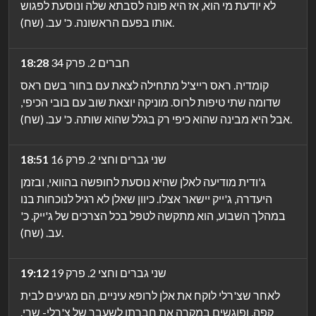
לא יודעת מי הוא, אז היא פונה לסבתא שלה ונוסעת לפגוש
אותו בפעם הראשונה. כ' עב. (שח).
חברים 2. פרק 34
18:28
קומדיה. ראס רייצ'ל מתחילה לצאת עם בחור בשם ראס
שדומה שתי טיפות לרוס. מוניקה יוצאת שוב עם בובי הכיפי,
אבל היא מבינה שהוא כיפי רק בגלל שהוא שותה. כ' עב. (שח).
שני גברים וחצי 2. פרק 16
18:51
ג'ודית מודיעה לאלן שהיא נוסעת לחופשה בהוואי, ובזמן
היעדרה, ג'ייק יישאר אצלו. כיוון שאלן לא רגיל לנוכחות בנו
במהלך השבוע, הוא מתקשה לטפל בכל הצרכים של ג'ייק. כ'
עב. (שח).
שני גברים וחצי 2. פרק 19
19:12
לאחר שצ'רלי לוקח את אלן לרופא עיניים, הם מגיעים לבית
קפה, ופוגשים במקרה את חברתו לשעבר של צ'רלי- שרי.