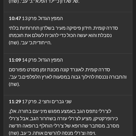
של שלדון כ''ילד הפלא''.כ' עב'. (שח).
המפץ הגדול. פרק 13
10:47
סדרה קומית. חידון פיסיקה מעיר בשלדון תחרותיות בלתי
נסבלת והוא יעשה הכול כדי להוכיח לעולם את חוכמתו
הייחודית.כ' עב'. (שח).
המפץ הגדול. פרק 14
11:09
סדרה קומית. לאונרד קונה מכונת זמן מסרט מפורסם
והחבורה נכנסת להילוך גבוה במסעות לארץ הלפלפים.כ' עב'.
(שח).
שני גברים וחצי 2. פרק 17
11:29
לצ'רלי נתפס הגב באמצע מפגש מיני עם בחורה. אלן,
כירופרקטיקן, מציע לצ'רלי עזרה בשחרור הגב, אבל צ'רלי
מסרב. מסתבר שהרופא של צ'רלי הוחלף ברופאה חדשה
ויפה וצ'רלי מנסה להרשים אותה. כ' עב. (שח).