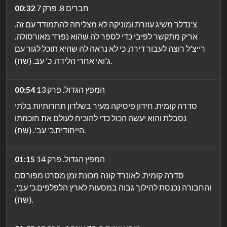
חברים 8. פרק 7
00:32
צ'נדלר משיג עוזרת ומוניקה לא מצליחה להתמודד עם זה.
אריק מתקשר לפיבי כדי לספר לה שהוא נפרד מאורסולה.
רייצ'ל רוצה לעבור דירה, כי לא נראה לה שהיא תוכל לגור עם
ג'ואי אחרי הלידה. כ' עב. (שח).
המפץ הגדול. פרק 13
00:54
סדרה קומית. חידון פיסיקה מעיר בשלדון תחרותיות בלתי
נסבלת והוא יעשה הכול כדי להוכיח לעולם את חוכמתו
הייחודית.כ' עב'. (שח).
המפץ הגדול. פרק 14
01:15
סדרה קומית. לאונרד קונה מכונת זמן מסרט מפורסם
והחבורה נכנסת להילוך גבוה במסעות לארץ הלפלפים.כ' עב'.
(שח).