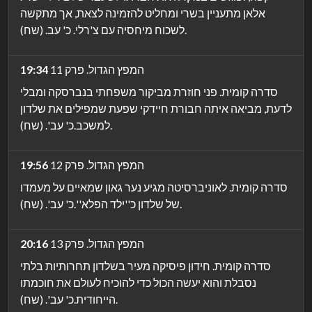
אלאן מתעניין בשרי ומחליט להזמינה לצאת, אך מתקשה
לשכוח מיחסיה עם צ'רלי. כ' עב. (שח).
המפץ הגדול. פרק 11
19:34
סדרה קומית. פני חוזרת מביקור משפחתי בנברסקה ומבלי
לדעת, מביאה איתה חבורת חיידקי שפעת שמפילים את שלדון
למשכב.כ' עב'. (שח).
המפץ הגדול. פרק 12
19:56
סדרה קומית. לאוניברסיטה מגיע נער גאון שמאיים על מעמדו
של שלדון כ''ילד הפלא''.כ' עב'. (שח).
המפץ הגדול. פרק 13
20:16
סדרה קומית. חידון פיסיקה מעיר בשלדון תחרותיות בלתי
נסבלת והוא יעשה הכול כדי להוכיח לעולם את חוכמתו
הייחודית.כ' עב'. (שח).