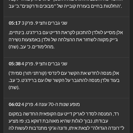
החלטות בחיים בעזרת קובייה של ''מבוכים ודרקונים''.כ' עב'.
שני גברים וחצי 9. פרק 3
05:17
אלן מסייע לוולדן להתכונן לקראת הדייט עם ברידג'ט. בינתיים,
ג'ייק מקווה לשחזר את ההצלחה של וולדן באמצעות נשירה
מהלימודים. כ' עב. (שח).
שני גברים וחצי 9. פרק 4
05:38
אלן מנסה לחדש את הקשר עם לינדסי (קורתני תורן סמית')
בעוד וולדן מנסה להתגבר על הקשר שלו עם ברידג'ט. כ' עב.
(שח).
מופע שנות ה-70 עונה 4. פרק 4
06:02
רד, המנסה לסדר לאריק דייט עם הקופאית החדשה במקום
עבודתו, נבוך לגלות שהיא מאוהבת דווקא בו; פז מציע
ל''רונדה הגדולה'' לצאת איתו, ודונה וג'קי מתנדבות לעשות לה