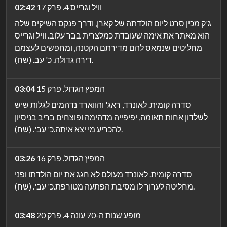
וויל וגרייס 4. פרק 17
02:42
ג'ק מכין סרט ליום הולדתה של קארן, ודרך פנקס השיקים שלה
הוא מאתר את אימה שעובדת כמלצרית בבר עלוב. וויל וגרייס
מחליטים שנמאס להם מדירתם הקטנה, ומחפשים לעצמם
דירה גדולה. כ' עב. (שח).
המפץ הגדול. פרק 15
03:04
סדרה קומית. לאונרד, ראג' והווארד נדהמים לגלות שיש
לשלדון אחות תאומה, יפיפייה מדהימה ופוצחים בריב בניסיון
להכריע מי יצא איתה.כ' עב'. (שח).
המפץ הגדול. פרק 16
03:26
סדרה קומית. לאונרד מעולם לא חגג את יום הולדתו ופני
מחליטה לערוך לו מסיבת הפתעה מטורפת.כ' עב'. (שח).
מופע שנות ה-70 עונה 4. פרק 20
03:48