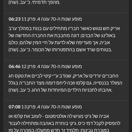
מהפך תדמיתי. כ' עב. (שח).
מופע שנות ה-70 עונה 4. פרק 11
06:23
אריק חש נטוש כאשר חבריו מתחילים עם בנות במהלך ערב
באולינג של הבנים; דונה מחבבת את החברה החדשה של
אביה, אך מעדיפה שלא לדעת על חיי המין שלהם; כולם
בטוחים שרד אשם בהתפטרותו של הכומר. כ' עב. (שח).
מופע שנות ה-70 עונה 4. פרק 12
06:46
החברים יורדים על אריק, שנודב ע''י קיטי לביים את טקס חג
המולד בכנסייה. גם קלסו זוכה ליחס דומה מצד החבר'ה בגלל
אהבתו לתכניות הילדים המיוחדות של החג. כ' עב. (שח).
מופע שנות ה-70 עונה 4. פרק 13
07:08
אביה של ג'קי מגיש לה אולטימטום - לעזוב את קלסו או
להפסיק לקבל דמי כיס. ג'קי בוחרת באהבה ומתחילה לעבוד
כמוכרת גבינות; תלמיד זר חדש מתעלה במהרה על פז