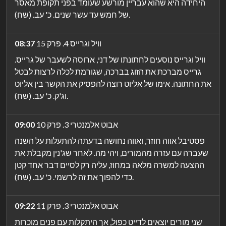
היחידה היא שהוא עבריין מורשע שעומד בפני תקופת מאסר
של חמש עד עשר שנים. כ' עב. (שח).
וויל וגרייס 4. פרק 15
08:37
וויל וגרייס נוסעים לחתונתו של דני, ארוסה לשעבר של גרייס.
גרייס מברכת את הזוג בברכה, שגורמת לכלה לרצות לבטל
את החתונה. אימו של אליוט רוצה להפסיק את הקשר בין אליוט
וג'ק. כ' עב. (שח).
אבוט אלמנטרי 3. פרק 10
09:00
פסטיבל אווה חוזר, ואווה נחושה בדעתה להתעלות על השנה
שעברה עם עזרה מהמורים, ויהי מה. לאחר שג'נין מקבלת את
ההצעה למשרה מלאה במחוז, עליה רק לסיים דבר אחד קטן
כדי להפוך את זה לרשמי. כ' עב. (שח).
אבוט אלמנטרי 3. פרק 11
09:22
שני מורים יוצאים לדייט כפול, אך היתקלות עם פנים מוכרות