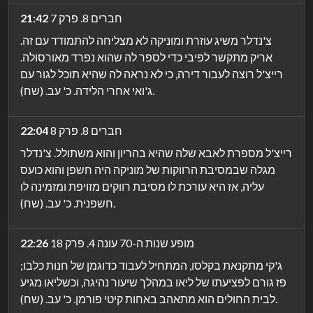
חברים 8. פרק 7
21:42
צ'נדלר משיג עוזרת ומוניקה לא מצליחה להתמודד עם זה.
אריק מתקשר לפיבי כדי לספר לה שהוא נפרד מאורסולה.
רייצ'ל רוצה לעבור דירה, כי לא נראה לה שהיא תוכל לגור עם
ג'ואי אחרי הלידה. כ' עב. (שח).
חברים 8. פרק 8
22:04
רייצ'ל מספרת לאבא שלה שהיא בהריון והוא משתולל. צ'נדלר
מגלה שבמסיבת הרווקות של מוניקה היה חשפן והוא כועס
עליה, אז היא עורכת לו מסיבת רווקים מזויפת ומזמינה לו
חשפנית. כ' עב. (שח).
מופע שנות ה-70 עונה 4. פרק 18
22:26
ג'קי מתקנאת בקלסו, המתחיל לעבוד כדוגמן של חנות כלבו;
פז גורם לפציעתו של ליאו במהלך שיעור נהיגה, וכשליאו מגיע
לבית החולים הוא מתאהב באחות קיטי פורמן. כ' עב. (שח).