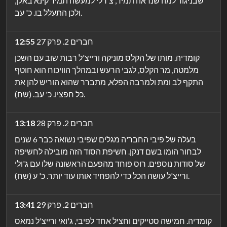
שבניגוד למה שנראה תמיד, צ'רלי למעשה תמיד קינא באלן,
ולכן התעלל בו. כ' עב.
חברים 2. פרק 27
12:55
קומדיה. מותו של הקלס מוניקה ורייצ'ל רבות שוב עם השכן
מלמטה, מר הקלס, לגבי הרעש ובמהלך הוויכוח הוא חוטף
התקף לב ומת ולמרבה הפלא, מתברר שהוא הוריש להן את
כל חפציו. כ' עב. (שח).
חברים 2. פרק 28
13:18
בעלה של פיבי החבר'ה מגלים שפיבי נשואה כבר 6 שנים
לבחור הומו בשם דנקן. חשיפת הסוד הזה מובילה לחשיפה
של סודות נוספים. רוס פוחד מהפעם הראשונה שלו עם ג'ולי
ורייצ'ל עושה הכל כדי להפחיד אותו עוד יותר. כ' ע (שח).
חברים 2. פרק 29
13:41
קומדיה. חמישה סטייקים וחציל אחד לפיבי, ג'ואי ורייצ'ל נמאס