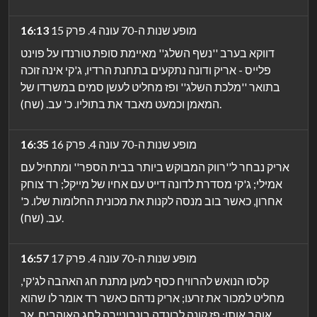
מופע שנות ה-70 עונה 4. פרק 15
16:13
דווקא בערב ''נשף השלג'' מאיימת סופת טורנדו על פוינט
פלייס - אריק ודונה נתקעים בתחנת הרדיו, ג'קי אינה זוכה
בתואר ''מלכת השלג'' ופז מחליט לעשן סמים במשרדו של
המאמן וכמעט מאבד את בתוליו. כ' עב. (שח).
מופע שנות ה-70 עונה 4. פרק 16
16:35
אריק נבחר ל''רווק המבוקש ביותר בבית הספר'' ומתחיל עם
אמילי; ג'קי מסדרת לדונה דייט עם אחיו של מייקל; רד צוחק
אחרון, כאשר בוב מנסה לקנות את מכונית החלומות שלו. כ'
עב. (שח).
מופע שנות ה-70 עונה 4. פרק 17
16:57
קלסו הנואש להרוויח כסף למען מתנת חג האהבה לג'קי,
מחליט למכור את זרעו; אריק נדהם כאשר רד אומר לו שהוא
אוהב אותו; פז קונה לרונדה בונבוניירה לחג האוהבים, אך