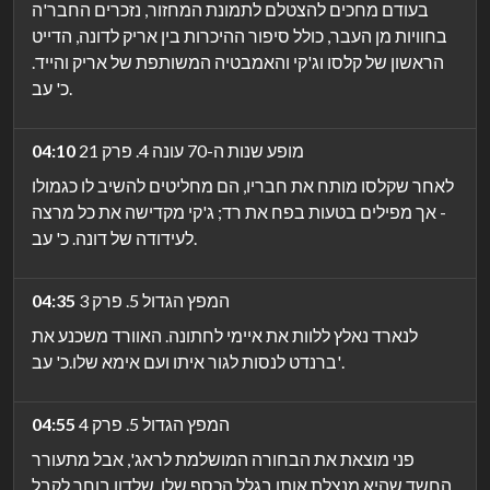
בעודם מחכים להצטלם לתמונת המחזור, נזכרים החבר'ה
בחוויות מן העבר, כולל סיפור ההיכרות בין אריק לדונה, הדייט
הראשון של קלסו וג'קי והאמבטיה המשותפת של אריק והייד.
כ' עב.
מופע שנות ה-70 עונה 4. פרק 21
04:10
לאחר שקלסו מותח את חבריו, הם מחליטים להשיב לו כגמולו
- אך מפילים בטעות בפח את רד; ג'קי מקדישה את כל מרצה
לעידודה של דונה. כ' עב.
המפץ הגדול 5. פרק 3
04:35
לנארד נאלץ ללוות את איימי לחתונה. האוורד משכנע את
ברנדט לנסות לגור איתו ועם אימא שלו.כ' עב'.
המפץ הגדול 5. פרק 4
04:55
פני מוצאת את הבחורה המושלמת לראג', אבל מתעורר
החשד שהיא מנצלת אותו בגלל הכסף שלו. שלדון בוחר לקבל