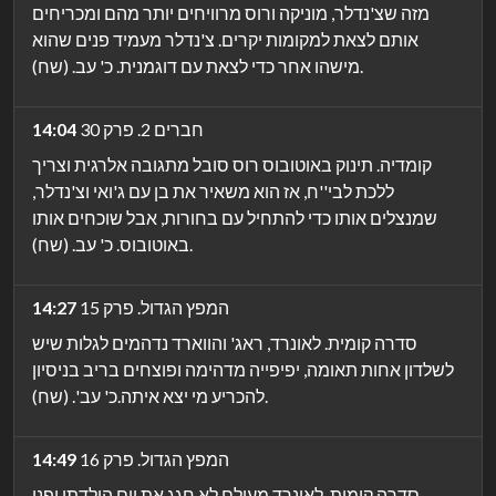
מזה שצ'נדלר, מוניקה ורוס מרוויחים יותר מהם ומכריחים
אותם לצאת למקומות יקרים. צ'נדלר מעמיד פנים שהוא
מישהו אחר כדי לצאת עם דוגמנית. כ' עב. (שח).
חברים 2. פרק 30
14:04
קומדיה. תינוק באוטובוס רוס סובל מתגובה אלרגית וצריך
ללכת לבי''ח, אז הוא משאיר את בן עם ג'ואי וצ'נדלר,
שמנצלים אותו כדי להתחיל עם בחורות, אבל שוכחים אותו
באוטובוס. כ' עב. (שח).
המפץ הגדול. פרק 15
14:27
סדרה קומית. לאונרד, ראג' והווארד נדהמים לגלות שיש
לשלדון אחות תאומה, יפיפייה מדהימה ופוצחים בריב בניסיון
להכריע מי יצא איתה.כ' עב'. (שח).
המפץ הגדול. פרק 16
14:49
סדרה קומית. לאונרד מעולם לא חגג את יום הולדתו ופני