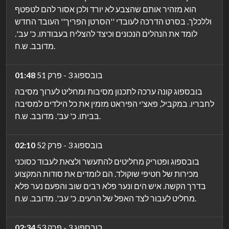
הוא מזהיר אותם שהצבע לא יורד ולכן אסור להם לטפטף
וללכלך. בסרט הדרכה לעובדי ''הסרטן הפריך'' העובד החדש
לומד את הנהלים הנכונים וכיצד להצליח בעבודתו. כ' עב'.
מדובב. ש.ח.
בובספוג 3 - פרק 51
01:48
בובספוג קונה ערכה לתכנון מסיבות ומחליט לערוך מסיבה
לחבריו. במקביל, פאצ'י הפיראט מזמין את כל הילדים למסיבה
בביתו. כ' עב'. מדובב. ש.ח.
בובספוג 3 - פרק 52
02:10
בובספוג ופטריק מחליטים להתעשר ולצאת לעבוד כסוכני
מכירות של חטיפי שוקולד. הם לומדים את סודות המקצוע
בדרך הקשה. איש הים ונער פלא רבים שוב והפעם נער פלא
מחליט לעבור לצד האפל של הרעים. כ' עב'. מדובב. ש.ח.
בובספוג 3 - פרק 53
02:34