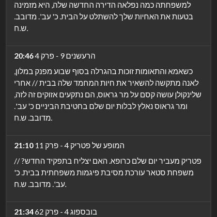
למשפחתה כמה נפלאה הדירה החדשה שלה, היא מזמינה
בטעות את האחיות שלך להשתלט על הבית. כ' עב'. מדובב.
ש.ח.
הרעשנים 9 - פרק 4
20:46
כשאמא והתאומות זוכות בהגרלה בסוף שבוע מפנק במלון,
לאנה מתקשה להשאיר את חיות המחמד שלה בבית // אחרי
שלינקולן עושה קסם על מר גראוס, הם נתקעים אזוקים זה לזה,
ומר גראוס נאלץ לבלות יום שלם בחטיבת הביניים כ' עב'.
מדובב. ש.ח.
המופע של פטריק 4 - פרק 11
21:10
פטריק מעביר יום שלם כרופא. האם יצליח בתפקיד החדש? //
משפחת סטאר עורכת מסיבת פיגמות משפחתית בבית. כ'
עב'. מדובב. ש.ח.
בובספוג 4 - פרק 62
21:34