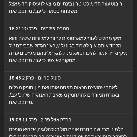
רובוט עוזר חדש. פט-טרון בינתיים מוצא לו עיסוק חדש אצל
משפחת סטאר. כ' עב'. מדובב. ש.ח.
המרסופילמים - פרק 20
18:21
מיקי מחליט לעזור למארסופים לחזור למקורות שלהם והוא
מלמד אותם איך לשרוד בג'ונגל // העץ הגדול שבביתם של
מיקי וג'ייד עמוד להיכרת, ועל מנת להגן עליו, הם מגייסים עזרה
ממקור לא צפוי כ' עב'. מדובב. ש.ח.
סוניק פריים - פרק 2
18:45
לאחר שמועצת הכאוס תפסה אותו ואת ניין, סוניק מצליח
בעזרת המורדים להתחמק משאיבת האנרגיה שלו. כ' עב'.
מדובב. ש.ח.
ברדק אצל פק 2 - פרק 11
19:08
הלמוני מרגישה חסרת אונים מול הטכנולוגיה, אז היא הופכת
להאקרית ונשבעת להשמיד את האינטרנט בבית לנצח. // לילי