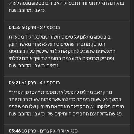
בהקרנה חגיגית ומיוחדת ובפרק האבוד בובספוג מנסה לעוף.
כ' עב'. מדובב. ש.ח.
בובספוג 3 - פרק 60
04:55
בובספוג מתלונן על טיפוס חשוד שמלכלך ליד מסעדת
הסרטן. מתברר שהטיפוס הוא לא אחר מאשר חונק
המלשינים שנשבע לחנוק את כל מי שילשין עליו. בובספוג
ופטריק מרססים את עצמם בחומר שהופך אותם לבלתי
נראים. כ' עב'. מדובב. ש.ח.
בובספוג 4 - פרק 61
05:21
מר קראב מחליט להפעיל את מסעדת ''הסרטן הפריך''
במשך 24 שעות ביממה כדי להישאר פתוח שעות רבות יותר
מיריבו פלנקטון. // מר קראב מאבד את השריון שלו ממש לפני
פגישה גדולה עם החברים הוותיקים שלו. כ' עב'. מדובב. ש.ח.
סנג'אי וקרייג קצרים - פרק 18
05:46