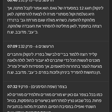
לינקולן חוגג 12 במסעדה של גאס. הוא אמור לקבל מתנה, אך
היא נעלמת וקול מסתורי מורה לו לצאת להרפתקה. לואן
מלוהקת להופעה. כשהיא מגלה שגם מורתה גב' ברנרדו
רצתה בתפקיד, לואן מחליטה להסתיר את העובדה שלוהקה.
כ' עב'. מדובב. ש.ח.
הרעשנים 6 - פרק 132
07:09
קלייד רוצה ללמוד בבי''ס לבישול בפריז. לינקולן והחברים
מוכנים לעשות הכל כדי שחברם לא יעבור לחול. לולה ולאנה
מגיעות לגמר בתחרות לתאומים, אך מפסידות לשריל ומריל.
הן נחושות להפריד ביניהן ולזכות בפרס. כ' עב'. מדובב. ש.ח.
בצפר (שפת הסימנים) - פרק 9
07:32
כמו בכל בצפר גם כאן יש מורים מוזרים ותלמידים מוזרים לא
פחות. בכל שבוע נציץ למתרחש בשיעורים בהפסקות, בטיול
השנתי ואפילו במסיבת הסיום. התוכנית מלווה בכתוביות