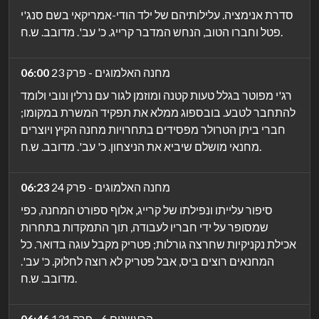
סדרת אנימציה. עלילותיהם של ילד הודי-אמריקאי בשם סנג'י
פטל וחברו הטוב, הנחש המדבר קרייג. כ' עב'. מדובב. ש.ח.
מחנה האלמוגים - פרק 23
06:00
רג'י מפוטר בגלל טעות קטנה ומוזמן לגור עם נרלין ונובי ולומד
להתחבר לטבע. בובספוג ממלא את תפקיד המשרת במקומו;
חברי ביתן הטרולר מפסידים בתחרויות מחנה הקיץ ויוצרים
מחנאי מושלם שיביא את הניצחון. כ' עב'. מדובב. ש.ח.
מחנה האלמוגים - פרק 24
06:23
סיפור עלייתו ונפילתו של קרייג, אלוף ספורט המחנה, כפי
שמסופר על ידי חבריו לעבודה, תוך התמקדות בתחרות
אכילת נקניקיות שחרצה גורלות; פטריק מקבל עוגה בדואר. כל
המחנאים רוצים ביס, אבל פטריק לא רוצה לחלוק. כ' עב'.
מדובב. ש.ח.
הרעשנים 6 - פרק 131
06:46