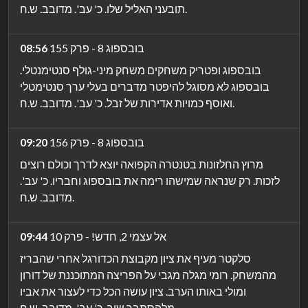
תובעני האליל שלו. כ' עב'. מדובב. ש.ח.
בובספוג 8 - פרק 155
08:56
בובספוג ופטריק משחקים משחק מיני-גולף סנטימנטלי.
בובספוג לא מסוגל להיפטר מדברים בעלי ערך סנטימטלי
ואוסף כמויות אדירות של זבל. כ' עב'. מדובב. ש.ח.
בובספוג 8 - פרק 156
09:20
מרוץ החלזונות בטנטרה הקפואה יוצא לדרך וכולם רוצים
לזכות. רק שנראה שמישהו רימה את בובספוג וחבריו. כ' עב'.
מדובב. ש.ח.
אל עצמי 2, חדש! - פרק 10
09:44
סלקטר מעיף את ציון מקבוצת הכדורגל אחרי שהבריז
מהמשחק. רומי מגלה מגבי על הפריצה המתוכננת של דורון
ומולי באותו הערב. ציון עושה הכל כדי לעצור את אביו
מלהסתבך שוב. כ' עב'. מדובב. ש.ח.