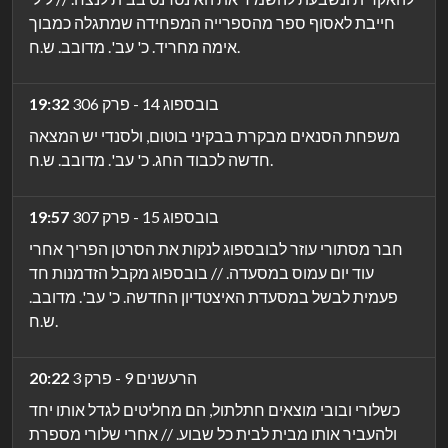
חייבת לאסוף ספר מהספרייה המפחידה שמתגלה כמבוך
אימה מחריד. כ' עב'. מדובב. ש.ח.
בובספוג 14 - פרק 306
19:32
משפחת הסנאים מבקרת בבקיני בוטום, ולסנדי יש המצאה
חדשה לכבוד החג. כ' עב'. מדובב. ש.ח.
בובספוג 15 - פרק 307
19:57
חבר מסתורי עוזר לבובספוג לנקות את הסרטן הפריך אחרי
עוד יום עמוס במסעדה. // בובספוג מקבל הזדמנות חד
פעמית לבשל במסעדת האיצטדיון החדשה. כ' עב'. מדובב.
ש.ח.
הרעשנים 9 - פרק 3
20:22
כשלורי ובובי מוצאים חתלתול, הם מחליטים לגדל אותו יחד
ולהעביר אותו מבית לבית כל שבוע. // אחרי שלורי מספרת