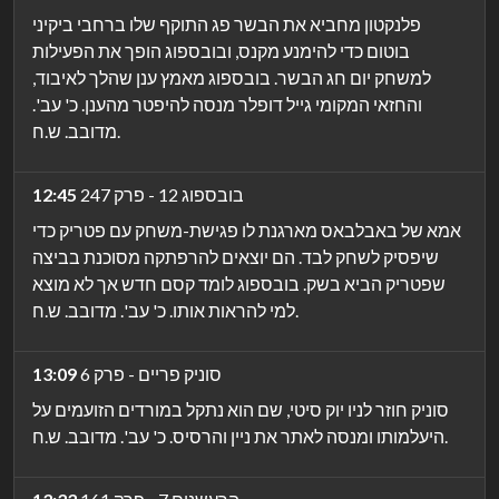
פלנקטון מחביא את הבשר פג התוקף שלו ברחבי ביקיני
בוטום כדי להימנע מקנס, ובובספוג הופך את הפעילות
למשחק יום חג הבשר. בובספוג מאמץ ענן שהלך לאיבוד,
והחזאי המקומי גייל דופלר מנסה להיפטר מהענן. כ' עב'.
מדובב. ש.ח.
בובספוג 12 - פרק 247
12:45
אמא של באבלבאס מארגנת לו פגישת-משחק עם פטריק כדי
שיפסיק לשחק לבד. הם יוצאים להרפתקה מסוכנת בביצה
שפטריק הביא בשק. בובספוג לומד קסם חדש אך לא מוצא
למי להראות אותו. כ' עב'. מדובב. ש.ח.
סוניק פריים - פרק 6
13:09
סוניק חוזר לניו יוק סיטי, שם הוא נתקל במורדים הזועמים על
היעלמותו ומנסה לאתר את ניין והרסיס. כ' עב'. מדובב. ש.ח.