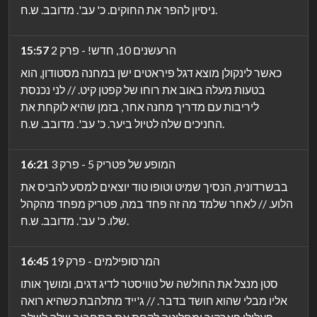
ניסיון להפר את החוקים. כ' עב'. מדובב. ש.ח.
הרעשנים 10, חדש! - פרק 2
15:57
כאשר לינקולן מוצא דגל פיראטים ישן במחנה מסטודון, הוא
בטעות מעלה באוב את רוחו של קפטן קיט. // לני נכנסת
ליריבות עם מדריך מחנה אחר, בזמן שהיא לוקחת את
החניכים שלה לטיול ביער. כ' עב'. מדובב. ש.ח.
המופע של פטריק 5 - פרק 3
16:21
בבשרדוניה, הנסיך שמיט וטופו טוד יוצאים למסע להביס את
הלוע. // לאחר שלמד מה זה פחד במה, פטריק מפחד מהקהל
שלו. כ' עב'. מדובב. ש.ח.
המרסופילמים - פרק 19
16:45
סטן מנצל את החולשה של טוויסטר לדיג דגים, ומושך אותו
אליו מבלי שהוא חושד בדבר. // ג'ייד מתלהבת כשהיא רואה