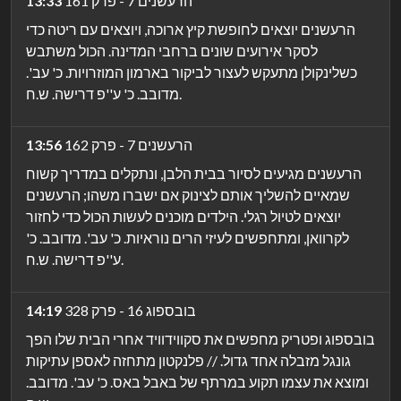
הרעשנים 7 - פרק 161
13:33
הרעשנים יוצאים לחופשת קיץ ארוכה, ויוצאים עם ריטה כדי
לסקר אירועים שונים ברחבי המדינה. הכול משתבש
כשלינקולן מתעקש לעצור לביקור בארמון המוזרויות. כ' עב'.
מדובב. כ' ע''פ דרישה. ש.ח.
הרעשנים 7 - פרק 162
13:56
הרעשנים מגיעים לסיור בבית הלבן, ונתקלים במדריך קשוח
שמאיים להשליך אותם לצינוק אם ישברו משהו; הרעשנים
יוצאים לטיול רגלי. הילדים מוכנים לעשות הכול כדי לחזור
לקרוואן, ומתחפשים לעיזי הרים נוראיות. כ' עב'. מדובב. כ'
ע''פ דרישה. ש.ח.
בובספוג 16 - פרק 328
14:19
בובספוג ופטריק מחפשים את סקווידוויד אחרי הבית שלו הפך
גונגל מזבלה אחד גדול. // פלנקטון מתחזה לאספן עתיקות
ומוצא את עצמו תקוע במרתף של באבל באס. כ' עב'. מדובב.