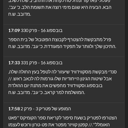
פעלולי פארקור ומחליטה לקחת את התחביב שלה לשלב
הבא. הבעיה היא שגם מימי רוצה את תשומת הלב. כ' עב'.
מדובב. ש.ח.
בובספוג 16 - פרק 330
17:09
פרל מתבקשת להצטרף לקבוצת הפוטבול של בית הספר
התיכון שלך ולוותר על תפקיד המעודדת. כ' עב'. מדובב. ש.ח.
בובספוג 16 - פרק 331
17:33
סנדי מבקשת מסקווידוויד שיעזור לה לטפל בעץ החולה שלה,
אבל שיטות הגינון הייחודיות שלו גורמות לה לכאב ראש. //
בובספוג וסקווידוויד מחפשים את מתנת יום ההולדת
המושלמת למר קראב. כ' עב'. מדובב. ש.ח.
המופע של פטריק 3 - פרק 2
17:58
הצטרפו לפטריק בשעת סיפור לקריאת ספר הקומיקס ''פאט
האומלל''.// קפטן קוויזר מפטר את פט-טרון ורוכש לעצמו