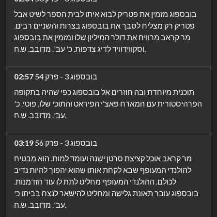
בובספוג מזמין את פטריק לבוא איתו לבית הספר לשיט אבל
פטריק רק מצליח לסבך את בובספוג בצרות והשניים רבים.
מר קראב מרוויח את דולר המיליון שלו ומזמין את בובספוג
וסקווידוויד לדיג צדפות. כ' עב'. מדובב. ש.ח.
בובספוג 3 - פרק 54
02:57
תוכנית מיוחדת ובה חוזרים אל בובספוג כפי שהיה בתקופה
הפרהיסטורית עם המארח פאצ'י הפיראט והתוכי שלו, פוטי. כ'
עב'. מדובב. ש.ח.
בובספוג 3 - פרק 56
03:19
מר קראב אוכל קציצת סרטן ישנה ועומד למות. הוא מבטיח
להולנדי המעופף שבא לקחת אותו שהוא יהפוך להיות נדיב
לכולם. ההולנדי המעופף מחליט לתת לו עוד הזדמנות.
בובספוג עובר תאונת גלישה ומחליט להישאר לנצח בביתו כ'
עב'. מדובב. ש.ח.