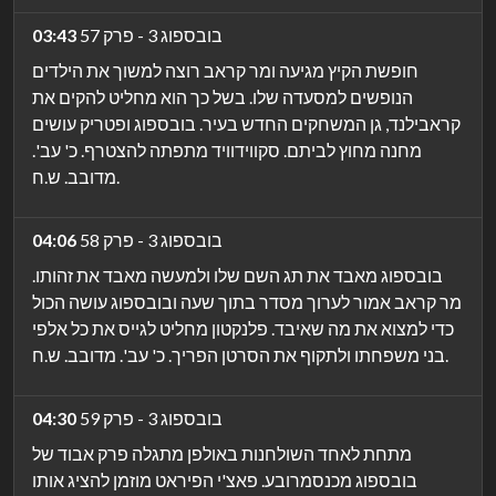
בובספוג 3 - פרק 57
03:43
חופשת הקיץ מגיעה ומר קראב רוצה למשוך את הילדים
הנופשים למסעדה שלו. בשל כך הוא מחליט להקים את
קראבילנד, גן המשחקים החדש בעיר. בובספוג ופטריק עושים
מחנה מחוץ לביתם. סקווידוויד מתפתה להצטרף. כ' עב'.
מדובב. ש.ח.
בובספוג 3 - פרק 58
04:06
בובספוג מאבד את תג השם שלו ולמעשה מאבד את זהותו.
מר קראב אמור לערוך מסדר בתוך שעה ובובספוג עושה הכול
כדי למצוא את מה שאיבד. פלנקטון מחליט לגייס את כל אלפי
בני משפחתו ולתקוף את הסרטן הפריך. כ' עב'. מדובב. ש.ח.
בובספוג 3 - פרק 59
04:30
מתחת לאחד השולחנות באולפן מתגלה פרק אבוד של
בובספוג מכנסמרובע. פאצ'י הפיראט מוזמן להציג אותו