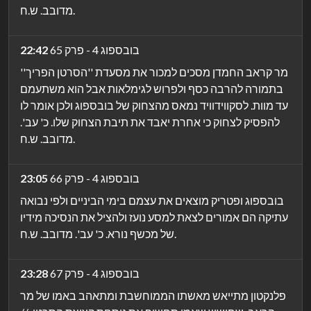
מדובב. ש.ח.
בובספוג 4 - פרק 65
22:42
מר קראב החמדן מסכים למכור את מסעדת ''הסרטן הפריך''
בתמורה להרבה כסף ולפרוש לגימלאות אבל הוא משתעמם
עד מוות. לסקווידוויד נמאס מהצחוק של בובספוג ולכן אומר לו
להפסיק לצחוק כי אחרת יאבד את תיבת הצחוק שלו. כ' עב'.
מדובב. ש.ח.
בובספוג 4 - פרק 66
23:05
בובספוג ופטריק מוצאים את עצמם בימי הביניים ולפי נבואה
עתיקה הם אמורים לצאת למסע נועז ולהציל את הנסיכה מידיו
של מכשף נורא. כ' עב'. מדובב. ש.ח.
בובספוג 4 - פרק 67
23:28
פלנקטון מתייאש מאשתו הממוחשבת ומתאהב באמו של מר