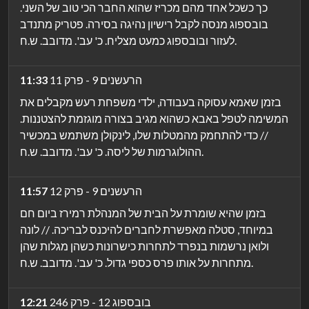
כך כשכל אחד מהם מכריז שהוא החבר הכי טוב של השני.
בובספוג מנסה לקבל רישיון נהיגה בסירה. פטריק מתנדב
לעזור ובובספוג כמעט מצליח. כ' עב'. מדובב. ש.ח.
הרעשנים 9 - פרק 11
11:33
בזמן שאמא עסוקה בעבודה, ילדי משפחת רעש מקבלים את
המשימה לטפל באבא כשהוא מגיב בצורה מוגזמת להצטננות.
// כדי להתחמק מהמטלות שלו, לינקולן משתמש במכשיר
ההולוגרמות של ליסה. כ' עב'. מדובב. ש.ח.
הרעשנים 9 - פרק 12
11:57
בזמן שהיא שומרת על הבית של המנהלת רמירז ביום חם
במיוחד, סטלה מאפשרת לחברים להיכנס לבריכה. // לונה
ולואן נרשמות בנפרד לתחרות כישרונות כשהן מגלות שהן
מתחרות על אותו פרס כספי גדול. כ' עב'. מדובב. ש.ח.
בובספוג 12 - פרק 246
12:21