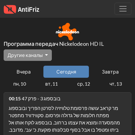
Программа передач Nickelodeon HD IL
Другие каналы
Вчера
Сегодня
Завтра
пн, 10
вт, 11
ср, 12
чт, 13
בובספוג 3 - פרק 47
00:15
מר קראב עושה פרסומת טלוויזיה לסרטן הפריך ובובספוג
מפתח חלומות של גדולה ופרסום. סקווידוויד מתפטר
מהמסעדה ומוצא את עצמו ברחוב. בובספוג לוקח אותו אל
ביתו ומטפל בו אבל בסוף סבלונותו פוקעת. כ' עב'. מדובב.