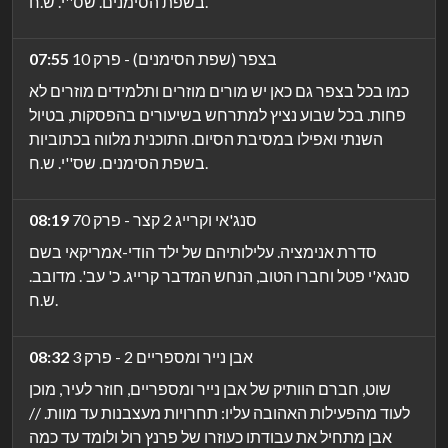
בשפת הסימנים. שס''י. ש.ח.
בצפר (שפת הסימנים) - פרק 10
07:55
כמו בכל בצפר גם כאן יש מורים מוזרים ותלמידים מוזרים לא
פחות. בכל שבוע נציץ למתרחש בשיעורים בהפסקות, בטיול
השנתי ואפילו במסיבת הסיום. התוכנית מלווה בכתוביות
בשפת הסימנים. שס''י. ש.ח.
סנג'אי וקרייג 2 קצר - פרק 70
08:19
סדרת אנימציה. עלילותיהם של ילד הודי-אמריקאי בשם
סנגא'י פטל וחברו הטוב, הנחש המדבר קרייג. כ' עב'. מדובב.
ש.ח.
אבן נייר ומספריים 2 - פרק 3
08:32
שוט, חברם הוותיק של אבן נייר ומספריים, חוזר לעיר, מוכן
לעוד מהפעילות האהובה עליו: תחרויות מעצבנות עד מוות. //
אבן מתחיל את עבודתו כעוזרו של פרנץ רול ולומד עד כמה