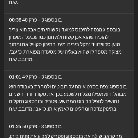
ש.ח.
בובספוג 3 - פרק 48
00:38
בובספוג מנסה להיכנס למועדון קשוחי הים אבל הוא צריך
להוכיח שהוא אכן קשוח ולא חנון כמו שבעל המועדון
טוען.סקווידוויד נתקל ביריבו מימי התיכון סקוויליאם ומתוך
מצוקה מספר לו שהוא בעליה של מסעדה מפוארת. כ' עב'.
מדובב. ש.ח.
בובספוג 3 - פרק 49
01:01
בובספוג צפה בסרט אימה על רובוטים ולמחרת בעבודה הוא
מבוהל. הוא אפילו מצליח לשכנע בכך את סקווידוורד והשניים
נחושים לטפל ברובוט המרושע. פטריק ובובספוג נתקלים
בתינוק צדפה ומחליטים לאמץ אותו. כ' עב'. מדובב. ש.ח.
בובספוג 3 - פרק 50
01:25
מר קראב שולח את בובספוג ופטריק לצבוע את פנים ביתו.