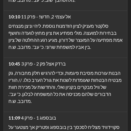
אל עצמי 2, חדש! - פרק 11
10:10
סלקטר מעניק לציון הזדמנות נוספת. ליהי וניצן מנצחים
בבחירות למועצה. מולי מפתיע את ציון מחוץ לוועדה וחושף
אמת מפתיעה על המעצר של דורון. מגיע רגע ההחלטה של ציון
בין אביו למשפחת שרוני. כ' עב'. מדובב. ש.ח.
ברדק אצל פק 2 - פרק 3
10:45
הבנות עורכות מסיבת פיגמות, וכדי להרגיש חלק מחבורה, גק
מבטיח הבטחות שעומדות לשנות את גורל הערב כולו. // הוריו
של וויל מבקרים בקניון ואלי, והחדשות על מכירת חוות
הדבורים שלהם מכניסה את כל המשפחה לבלגן. כ' עב'.
מדובב. ש.ח.
בובספוג 1 - פרק 4
11:09
סקויידוויד מצליח לסכסך בין בובספוג ופטריק אך מצטער על