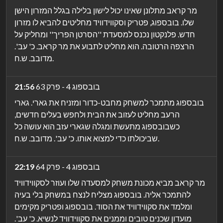
מר קראב מתלונן שאינו יכול לישון בלילה בגלל המזרון הישן
שלו. בובספוג, פטריק וסקווידוויד מחליטים להביא לו מזרון
חדש. פלנקטון נכנס למסעדת ''הסרטן הפריך'' ומחליק על
הרצפה הרטובה. הוא מחליט לתבוע את מר קראב. כ' עב'.
מדובב. ש.ח.
בובספוג 4 - פרק 63
21:56
בובספוג מתמכר למשחק מחבט-כדור ומזניח את גארי. גארי
הרעב מחליט לעזוב את הבית ולחפש בעלים חדשים,
כשבובספוג מתעשת ומגלה שגארי עזב הוא עושה כל
שביכולתו כדי למצוא אותו. כ' עב'. מדובב. ש.ח.
בובספוג 4 - פרק 64
22:19
מר קראב מביא מכונת משחק למסעדה שלו ועוזר לסקווידוויד
להתמכר אליה. בובספוג מצליח לנצח במשחק בלי בעיה
ומלמד את סקווידוויד את הסוד. בובספוג ופטריק מקימים
מועדון שכנים טובים וממנים את סקווידוויד לנשיא. כ' עב'.