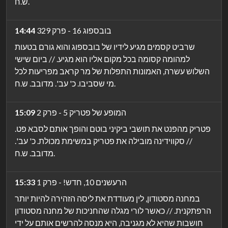
ש.ח.
בובספוג 16 - פרק 329
14:44
שרביט קסמים מגיע לידיו של בובספוג והוא גורם בטעות
למהומה קסומה בכל מקום אליו הוא מגיע. // ביום שישי
השלוש עשרה, האמונות התפלות של מר קראב מפריעות לכל
מי שסביבו. כ' עב'. מדובב. ש.ח.
המופע של פטריק 5 - פרק 2
15:09
פטריק מהפנט את תושבי ביקיני בוטם והופך אותם לסבא פט.
// סקווידינה מובילה את פטריק במשימת מכולת. כ' עב'.
מדובב. ש.ח.
הרעשנים 10, חדש! - פרק 1
15:33
במחנה מסטודון, לין מעודדת את ליסה הזהירה להיות יותר
הרפתקנית. // כאשר לורי מגלה שהחניכות של מחנה מסטודון
חושבות שהיא לא מגניבה, היא מנסה להרשים אותם על ידי