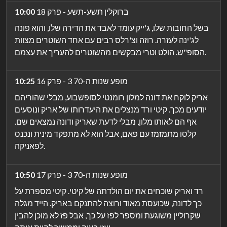
ברוקלין תשע-תשע - פרק 18
10:00
בשל החובות שלו, ג'ייק עומד לאבד את הדירה שלו, והוא פונה
לג'ינה לעזרה. רוזה וצ'רלס רבים עם אחד השוטרים מצוות
הסופ"ש. הולט וטרי מבקשים מהשוטרים להעריך את עצמם.
מופע שנות ה-70 3 - פרק 16
10:25
אריק לוקח את דונה למלון רומנטי לסופשבוע, מבלי שהוריהם
יודעים מכך. קיטי ורד מנצלים את היעדרותו של אריק ונוסעים
אף הם לאותו מלון, מבלי לדעת שאריק ודונה נמצאים שם.
קלסו מתמזמז עם פאם, אבל הוא לא מתפקד מינית ונכנס
לפאניקה.
מופע שנות ה-70 3 - פרק 17
10:50
רד ואריק שוכחים את יום הולדתה של קיטי. קיטי מספרת על
כך לדונה, שכועסת מאוד ורוצה להתנקם באריק. הייד מגלה
שקרוליין משוגעת ומספר לפז על כך, אבל פז לא מוכן להבין