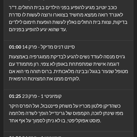
כוכב יוטיוב מגיע להופיע בפני הילדים בבית החולים. ד"ר
לאונרד רואה ממצא מחשיד בצווארו ורוצה לעשות לו סדרת
בדיקות, וצוות בית החולים נאלץ לעשות הופעות חימום לילדים
עד שהוא יגיע להופיע בפניהם.
סיינט דניס מדיקל - פרק 14
01:00
ג'ויס מנסה לעודד נשים להגיע לבדיקת ממוגרפיה באמצעות
דוגמה אישית שמתפתחת באופן לא צפוי. רון מתמודד עם
מטופל שנעזר בגוגל ובבינה מלאכותית. ברוס תוהה מי הוא אם
לוקחים ממנו את המצוינות הרפואית.
קומיוניטי 1 - פרק 23
01:25
כשהדיקן פלטון מכריז על משחק פיינטבול, ועל הפרס היקר
מפז שינתן לזוכה, הקמפוס של גרינדייל הופך לשדה מלחמה
פוסט אפוקליפטי, בו לא ניתן לסמוך על אף אחד.