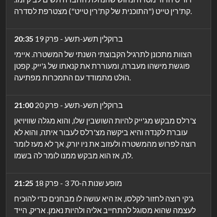
קת'רין טייט ("התוכנית של קת'רין טייט") מצטרפת לסדרה.
ברוקלין תשע-תשע - פרק 19
20:35
הצוות מתכונן לתרגיל הקבוצתי השנתי של המשטרה. איימי
פוגשת מישהו מעברה, ומעוררת את קנאתו של ג'ייק. קפטן
הולט מתמודד עם התמכרות מפתיעה.
ברוקלין תשע-תשע - פרק 20
21:00
צ'רלס מבקש מג'ייק להיות השושבין שלו, והוא מגלה שוויויאן
עוברת לקנדה והיא ביקשה מצ'רלס לעבור איתה, והוא לא
רוצה לפרוש מהמשטרה ולעזוב את ניו יורק, אך לא מעז לומר
לה, אז הוא מבקש ממנו לומר לה בשמו.
מופע שנות ה-70 3 - פרק 18
21:25
ג'קי רוצה לחזור לקלסו, אז היא עושה לו מבחנים כדי להוכיח
לעצמה שהוא מסוגל להתחייב אליה ולהיות נאמן. אריק, הייד