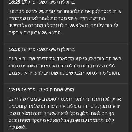
ברוקלין תשע-תשע - פרק 17
16:25
ג'ייק מנסה לצנן את התלהבותו המוגזמת של צ'רלס מבת זוגו
החדשה. רוזה ואיימי מסרבות לעזור לאדם שמתחזה
לגיבור-על ומדווח על פשע. הולט נתקל במתחרה על תפקיד
הנשיא של ארגון שהוא הקים.
ברוקלין תשע-תשע - פרק 18
16:50
בשל החובות שלו, ג'ייק עומד לאבד את הדירה שלו, והוא פונה
לג'ינה לעזרה. רוזה וצ'רלס רבים עם אחד השוטרים מצוות
הסופ"ש. הולט וטרי מבקשים מהשוטרים להעריך את עצמם.
מופע שנות ה-70 3 - פרק 16
17:15
אריק לוקח את דונה למלון רומנטי לסופשבוע, מבלי שהוריהם
יודעים מכך. קיטי ורד מנצלים את היעדרותו של אריק ונוסעים
אף הם לאותו מלון, מבלי לדעת שאריק ודונה נמצאים שם.
קלסו מתמזמז עם פאם, אבל הוא לא מתפקד מינית ונכנס
לפאניקה.