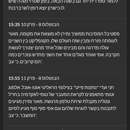
ללמוד ספרדית יחד גם בשנה הבאה, בזמן שטרוי מגלה שיש
לו כישרון יוצא דופן לשרברבות.
הבוזגלוס 8 - פרק 10
15:25
פסטיבל המסיבות ממשיך ומירן לא מוצאת את מקומה. מאור
לעומתה פורח ומבין שזה העולם שלו. הקונפליקט בין השניים
עולה מדרגה והם מבינים שכל אחד מהם יצטרך לעשות
הקרבה. אסי ואוהד מגלים אחד את השני מחדש ונזכרים כמה
הם קרובים. כ' עב'.
הבוזגלוס 8 - פרק 11
15:55
חני ועדי "נותנות פייט" בצילומי הראליטי אוטו-אוכל. אלמוג
וטומי מתאמנים לקראת המעבר של טומי לאקדמיה בחו"ל
ונטליה מקבלת שיחת טלפון מרגשת. מאור ומירן מגיעים
לתובנות בקשר לזוגיות שלהם וגם אסי סוף סוף מגיע לסיום
המשבר. כ' עב'.