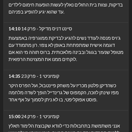
בדיקות, וצוות בית החולים נאלץ לעשות הופעות חימום לילדים
עד שהוא יגיע להופיע בפניהם.
סיינט דניס מדיקל - פרק 14
14:10
ג'ויס מנסה לעודד נשים להגיע לבדיקת ממוגרפיה באמצעות
דוגמה אישית שמתפתחת באופן לא צפוי. רון מתמודד עם
מטופל שנעזר בגוגל ובבינה מלאכותית. ברוס תוהה מי הוא אם
לוקחים ממנו את המצוינות הרפואית.
קומיוניטי 1 - פרק 23
14:35
כשהדיקן פלטון מכריז על משחק פיינטבול, ועל הפרס היקר
מפז שינתן לזוכה, הקמפוס של גרינדייל הופך לשדה מלחמה
פוסט אפוקליפטי, בו לא ניתן לסמוך על אף אחד.
קומיוניטי 1 - פרק 24
15:00
אנני משתמשת בתחבולות כדי לוודא שקבוצת הלימוד תאלץ