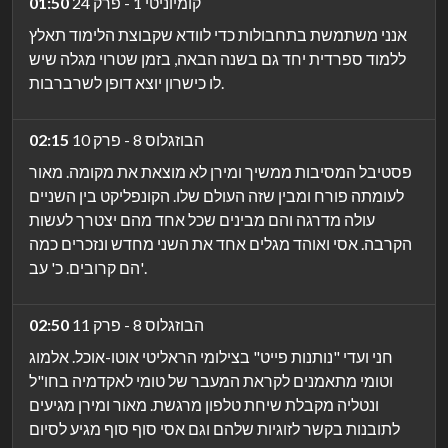
קומיוניטי 1 - פרק 24
01:50
אנני משתמשת בתחבולות כדי לוודא שקבוצת הלימוד תאלץ
ללמוד ספרדית יחד גם בשנה הבאה, בזמן שטרוי מגלה שיש
לו כישרון יוצא דופן לשרברבות.
הבוזגלוס 8 - פרק 10
02:15
פסטיבל המסיבות ממשיך ומירן לא מוצאת את מקומה. מאור
לעומתה פורח ומבין שזה העולם שלו. הקונפליקט בין השניים
עולה מדרגה והם מבינים שכל אחד מהם יצטרך לעשות
הקרבה. אסי ואוהד מגלים אחד את השני מחדש ונזכרים כמה
הם קרובים. כ' עב'.
הבוזגלוס 8 - פרק 11
02:50
חני ועדי "נותנות פייט" בצילומי הראליטי אוטו-אוכל. אלמוג
וטומי מתאמנים לקראת המעבר של טומי לאקדמיה בחו"ל
ונטליה מקבלת שיחת טלפון מרגשת. מאור ומירן מגיעים
לתובנות בקשר לזוגיות שלהם וגם אסי סוף סוף מגיע לסיום