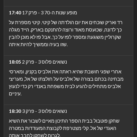
מופע שנות ה-70 3 - פרק 17
17:40
רד ואריק שוכחים את יום הולדתה של קיטי. קיטי מספרת על
כך לדונה, שכועסת מאוד ורוצה להתנקם באריק. הייד מגלה
שקרוליין משוגעת ומספר לפז על כך, אבל פז לא מוכן להבין
שזו בעיה וממשיך להיות איתה.
נשואים פלוס 3 - פרק 2
18:05
אחרי שפגי חושבת שהיא ראתה את אלביס בקניון, ומארסי
מבחינה בכתם בצורה של אלביס על חולצתו של אל, מעריצי
אלביס מתחילים להגיע לבית משפחת באנדי רק כדי לנעוץ
עיניים.
נשואים פלוס 3 - פרק 3
18:30
שחקן פוטבול בבית הספר התיכון מאיים לשבור את השיא
האגדי של אל. קלי מצטרפת לקבוצת המעודדות במטרה
לגרום לשחקן לחבב אותה.