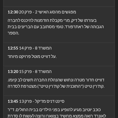
מפגשים מהסוג האישי 2 - פרק 20
12:30
בעזרתו של דיק, מרי מקבלת הזדמנות להיכנס לחברה
הגבוהה של ראתרפורד. טומי מסתובב עם הבריונים בבית
הספר.
המשרד 8 - פרק 14
12:55
על דווייט מוטל פרויקט מיוחד.
המשרד 8 - פרק 15
13:20
דווייט חדור מטרה ונחוש שהנהלת החברה תשים לב קיומו.
קת'רין טייט ("התוכנית של קת'רין טייט") מצטרפת לסדרה.
סיינט דניס מדיקל - פרק 13
13:45
כוכב יוטיוב מגיע להופיע בפני הילדים בבית החולים. ד"ר
לאונרד רואה ממצא מחשיד בצווארו ורוצה לעשות לו סדרת