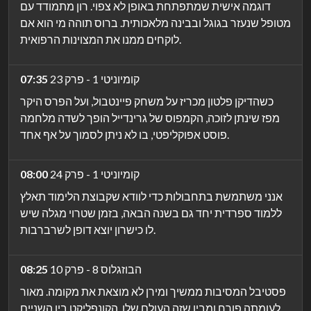
דוגמה אישית שמתפתחת באופן לא צפוי. רון מתמודד עם
מטופל שנעזר בגוגל ובבינה מלאכותית. ברוס תוהה מי הוא אם
לוקחים ממנו את המצוינות הרפואית.
קומיוניטי 1 - פרק 23
07:35
כשהדיקן פלטון מכריז על משחק פיינטבול, ועל הפרס היקר
מפז שינתן לזוכה, הקמפוס של גרינדייל הופך לשדה מלחמה
פוסט אפוקליפטי, בו לא ניתן לסמוך על אף אחד.
קומיוניטי 1 - פרק 24
08:00
אנני משתמשת בתחבולות כדי לוודא שקבוצת הלימוד תאלץ
ללמוד ספרדית יחד גם בשנה הבאה, בזמן שטרוי מגלה שיש
לו כישרון יוצא דופן לשרברבות.
הבוזגלוס 8 - פרק 10
08:25
פסטיבל המסיבות ממשיך ומירן לא מוצאת את מקומה. מאור
לעומתה פורח ומבין שזה העולם שלו. הקונפליקט בין השניים