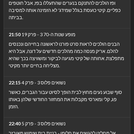
ופז הולכים להתנקם בנערים שהתעללו בפז, אבל חוטפים
כפליים. קיטי כועסת בגלל שמידג' לא הזמינה אותה למסיבה
בביתה.
מופע שנות ה-70 3 - פרק 19
21:50
הבנים הולכים לראות סרט פורנו לראשונה בחייהם ונכנסים
להלם. אריק מנסה כמה מהלכים חדשים על דונה, אבל היא
מתפלצת. אחותה של קיטי מגיעה לביקור ומשוויצה בכך שהיא
מצליחה בחיים יותר מקיטי.
נשואים פלוס 3 - פרק 4
22:15
סוף שבוע נעים מחוץ לבית הופך לסיוט עבור הגברים, כאשר
פג, קלי ומארסי מקבלות את המחזור החודשי שלהן באותו
הזמן.
נשואים פלוס 3 - פרק 5
22:40
אל מחליט להגשים את חלומו - בניית בית שימוש מאובזר