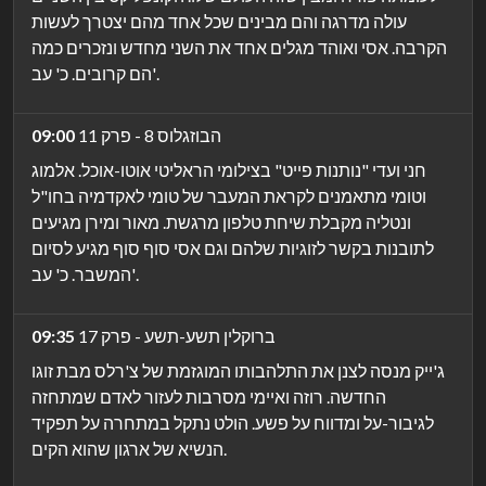
עולה מדרגה והם מבינים שכל אחד מהם יצטרך לעשות
הקרבה. אסי ואוהד מגלים אחד את השני מחדש ונזכרים כמה
הם קרובים. כ' עב'.
הבוזגלוס 8 - פרק 11
09:00
חני ועדי "נותנות פייט" בצילומי הראליטי אוטו-אוכל. אלמוג
וטומי מתאמנים לקראת המעבר של טומי לאקדמיה בחו"ל
ונטליה מקבלת שיחת טלפון מרגשת. מאור ומירן מגיעים
לתובנות בקשר לזוגיות שלהם וגם אסי סוף סוף מגיע לסיום
המשבר. כ' עב'.
ברוקלין תשע-תשע - פרק 17
09:35
ג'ייק מנסה לצנן את התלהבותו המוגזמת של צ'רלס מבת זוגו
החדשה. רוזה ואיימי מסרבות לעזור לאדם שמתחזה
לגיבור-על ומדווח על פשע. הולט נתקל במתחרה על תפקיד
הנשיא של ארגון שהוא הקים.