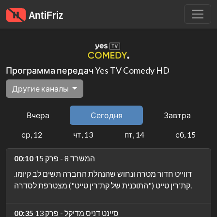
Программа передач Yes TV Comedy HD
Другие каналы
Вчера
Сегодня
Завтра
ср, 12
чт, 13
пт, 14
сб, 15
המשרד 8 - פרק 15
00:10
דווייט חדור מטרה ונחוש שהנהלת החברה תשים לב קיומו.
קת'רין טייט ("התוכנית של קת'רין טייט") מצטרפת לסדרה.
סיינט דניס מדיקל - פרק 13
00:35