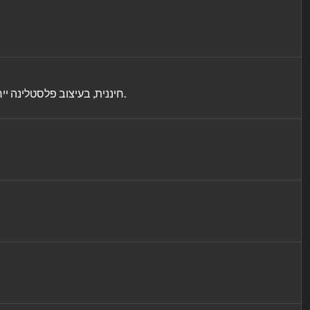
(שחור על גבי לבן) חיננית, בעיצוב פלסטלינה ייחודי ומובהק, בתמונות של המילה כפי שהיא נראית במציאות ובתמונות של צעצועים, המהווים ואריאציה מופשטת למילה.