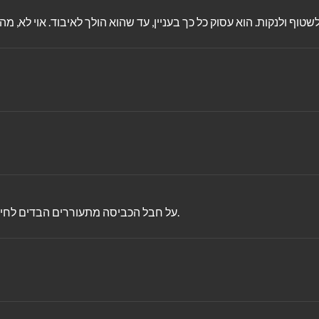
על חבל הכביסה מתעוררים הבדים לחיים ואנו פוגשים, חיות מנוקדות, דב שובב, ג'ירפות ורודות, צב ופרפר.