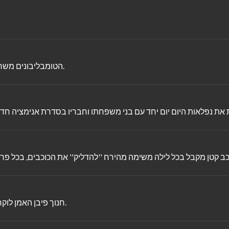
הטומבליבונים משחקים בבית שלהם, אבל טומבליבו אי לא מצליח להחליט מה לעשות.
חנוך פיבן האמן לוקח חפצים פשוטים והופך אותם ליצירת אומנות חנוך יוצרכבשה וליצן.