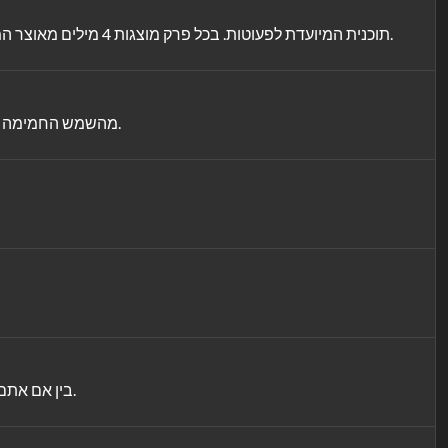
תוכנית המיועדת לפעוטות. בכל פרק מוצגות 4 מילים מאוצר המילים הראשוני לפעוטות לצלילי מוסיקה קלאסית. כל מילה נהגית בשמה ומוצגת בכמה אופנים באנימציית צללית (שחור על גבי לבן) חיננית.
מהשמש החמימה שמאירה את הימים שלנו ועד השמיים המנצנצים זרועי הכוכבים. בואו לחקור את הרגעים המנוגדים שהופכים את העולם שלנו למלא פלאים.
בין אם אתם מציירים תמונות צבעוניות, מקפלים אוריגמי או צוללים לסיפורים שובי לב. תנו לקסם הנייר לפתוח אפשרויות בלתי מוגבלות לאמנות ודמיון.