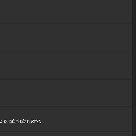
זאזא חולם חלום, טוטו מספק מצרכים עם הואן שלו, ולפני שטוטו ומימי אוכלים עוגה, הם סופרים עם חשבוניה ומאתגרים אחד את השני למצוא את המספר הנכון.