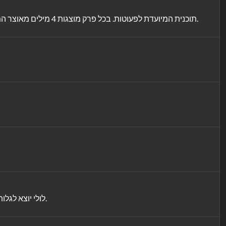
תוכנית המיועדת לפעוטות. בכל פרק מוצגות 4 מילים מאוצר המילים הראשוני לפעוטות לצלילי מוסיקה קלאסית. כל מילה נהגית בשמה ומוצגת בכמה אופנים באנימציית צללית (שחור על גבי לבן) חיננית.
לולי יוצא לגלות את נפלאות היום יום יחד עם בני משפחתו וחבריו בסדרת אנימציה חדשה המבוססת על סיפוריה של סופרת הילדים האהובה מיריק שניר.