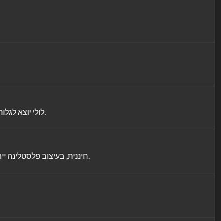
לולי יוצא לגלות את נפלאות היום יום יחד עם בני משפחתו וחבריו בסדרת אנימציה חדשה המבוססת על סיפוריה של סופרת הילדים האהובה מיריק שניר.
(שחור על גבי לבן) חיננית, בעיצוב פלסטלינה ייחודי ומובהק, בתמונות של המילה כפי שהיא נראית במציאות ובתמונות של צעצועים, המהווים ואריאציה מופשטת למילה.