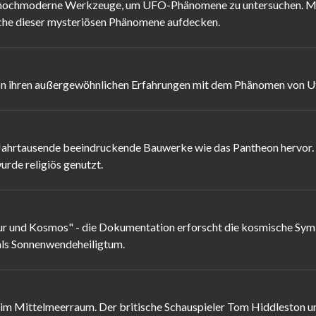
 hochmoderne Werkzeuge, um UFO-Phänomene zu untersuchen. Mith
sache dieser mysteriösen Phänomene aufdecken.
on ihren außergewöhnlichen Erfahrungen mit dem Phänomen von U
Jahrtausende beeindruckende Bauwerke wie das Pantheon hervor. 
urde religiös genutzt.
ur und Kosmos" - die Dokumentation erforscht die kosmische Sym
als Sonnenwendeheiligtum.
 im Mittelmeerraum. Der britische Schauspieler Tom Hiddleston u