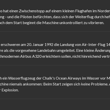
ario hat einen Zwischenstopp auf einem kleinen Flughafen im Norde
g - und die Piloten befürchten, dass sich der Weiterflug durch he
ach dem Start beginnt die Maschine unkontrolliert zu vibrieren.
 erschweren am 20. Januar 1992 die Landung von Air-Inter-Flug 1
e als die vorgesehene Landebahn umgeleitet. Eine kleine Änderung
modernen Airbus A320 erleichtern sollen, nicht hinreichend vertr
ein Wasserflugzeug der Chalk's Ocean Airways im Wasser vor Miami
schine niemals ankommen: Beim Start zeigen sich keine Probleme
r Explosion.