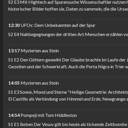
S2 E3 Mit Hightech auf Spurensuche Wissenschaftler nutzen
historischer Bilder hoffen sie, Daten zu sammeln, die die Ur
12:30
UFOs: Dem Unbekannten auf der Spur
S2 E4 Nahbegegnungen der dritten Art Menschen erzählen v
13:17
Mysterien aus Stein
S1 E2 Den Göttern geweiht Der Glaube brachte im Laufe der 
Gezeiten und der Schwerkraft. Auch die Porta Nigra in Trier w
14:05
Mysterien aus Stein
S1 E3 Sonne, Mond und Sterne "Heilige Geometrie: Architekt
El Castillo als Verbindung von Himmel und Erde, Newgrange 
14:54
Pompeji mit Tom Hiddleston
S1 E1 Beben Der Vesuv gilt bis heute als tickende Zeitbombe