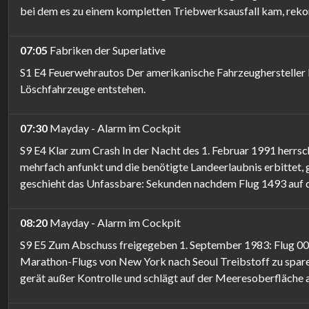
bei dem es zu einem kompletten Triebwerksausfall kam, rekon
07:05
Fabriken der Superlative
S1 E4 Feuerwehrautos Der amerikanische Fahrzeughersteller Pi
Löschfahrzeuge entstehen.
07:30
Mayday - Alarm im Cockpit
S9 E4 Klar zum Crash In der Nacht des 1. Februar 1991 herrs
mehrfach anfunkt und die benötigte Landeerlaubnis erbittet, g
geschieht das Unfassbare: Sekunden nachdem Flug 1493 auf de
08:20
Mayday - Alarm im Cockpit
S9 E5 Zum Abschuss freigegeben 1. September 1983: Flug 007
Marathon-Flugs von New York nach Seoul Treibstoff zu sparen,
gerät außer Kontrolle und schlägt auf der Meeresoberfläche 