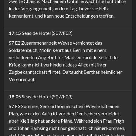
zweite Chance: Nach einem Unfall erwacht sie fünf Jahre
in der Vergangenheit, an dem Tag, bevor sie Felix
kennenlernt, und kann neue Entscheidungen treffen.
17:15
Seaside Hotel (S07/E02)
S7 E2 Zusammenarbeit Weyse vernichtet das
Soldatenbuch. Molin kehrt aus Berlin mit einem
verlockenden Angebot für Madsen zurück. Selbst der
Krieg kann nicht verhindern, dass Alice mit ihrer
Zugbekanntschaft flirtet. Da taucht Berthas heimlicher
Verehrer auf.
18:05
Seaside Hotel (S07/E03)
S7 E3 Sommer, See und Sonnenschein Weyse hat einen
Plan, wie er den Auftritt vor den Deutschen vermeidet,
aber Kießling hat andere Pläne. Während sich Frau Frigh
und Johan Ramsing nicht nur geschäftlich näherkommen,
steht Georg Madsen kurz davor, sich mit den Deutschen