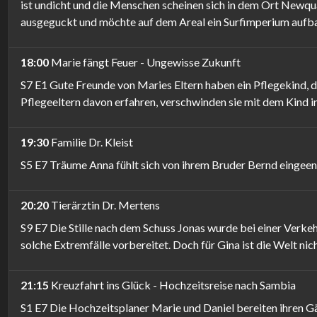
ist undicht und die Menschen scheinen sich in dem Ort Newqua
ausgeguckt und möchte auf dem Areal ein Surfimperium aufb
18:00
Marie fängt Feuer - Ungewisse Zukunft
S7 E1 Gute Freunde von Maries Eltern haben ein Pflegekind, da
Pflegeeltern davon erfahren, verschwinden sie mit dem Kind i
19:30
Familie Dr. Kleist
S5 E7 Träume Anna fühlt sich von ihrem Bruder Bernd eingeeng
20:20
Tierärztin Dr. Mertens
S9 E7 Die Stille nach dem Schuss Jonas wurde bei einer Verkehr
solche Extremfälle vorbereitet. Doch für Gina ist die Welt ni
21:15
Kreuzfahrt ins Glück - Hochzeitsreise nach Sambia
S1 E7 Die Hochzeitsplaner Marie und Daniel bereiten ihren Gä