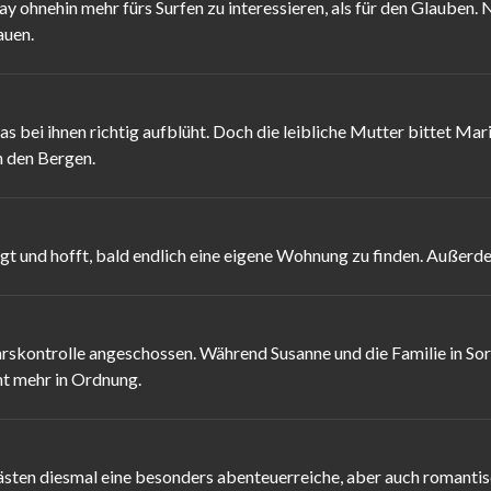
y ohnehin mehr fürs Surfen zu interessieren, als für den Glauben.
auen.
s bei ihnen richtig aufblüht. Doch die leibliche Mutter bittet Mar
n den Bergen.
t und hofft, bald endlich eine eigene Wohnung zu finden. Außerdem
skontrolle angeschossen. Während Susanne und die Familie in Sorge s
cht mehr in Ordnung.
sten diesmal eine besonders abenteuerreiche, aber auch romantisch