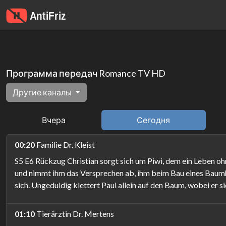
Программа передач Romance TV HD
Другие каналы
Вчера
Сегодня
00:20
Familie Dr. Kleist
S5 E6 Rückzug Christian sorgt sich um Piwi, dem ein Leben oh
und nimmt ihm das Versprechen ab, ihm beim Bau eines Baumhause
sich. Ungeduldig klettert Paul allein auf den Baum, wobei er s
01:10
Tierärztin Dr. Mertens