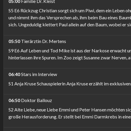
05:00
Familie Dr. Kleist
S5 E6 Rückzug Christian sorgt sich um Piwi, dem ein Leben oh
und nimmt ihm das Versprechen ab, ihm beim Bau eines Baumhause
sich. Ungeduldig klettert Paul allein auf den Baum, wobei er s
05:50
Tierärztin Dr. Mertens
S9 E6 Auf Leben und Tod Mike ist aus der Narkose erwacht und
hinterlassen ihre Spuren. Im Zoo zeigt Susanne zwar Nerven, a
06:40
Stars im Interview
S1 Anja Kruse Schauspielerin Anja Kruse erzählt im exklusiven 
06:50
Doktor Ballouz
S2 Alte Liebe, neue Liebe Emmi und Peter Hansen möchten sich
große Herausforderung. Er stellt bei Emmi Darmkrebs in eine