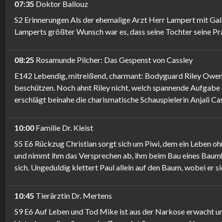
07:35
Doktor Ballouz
S2 Erinnerungen Als der ehemalige Arzt Herr Lampert mit Gall
Lamperts größter Wunsch war es, dass seine Tochter seine Pr
08:25
Rosamunde Pilcher: Das Gespenst von Cassley
E142 Lebendig, mitreißend, charmant: Bodyguard Riley Owen st
beschützen. Noch ahnt Riley nicht, welch spannende Aufgabe i
erschlägt beinahe die charismatische Schauspielerin Anjali Cas
10:00
Familie Dr. Kleist
S5 E6 Rückzug Christian sorgt sich um Piwi, dem ein Leben oh
und nimmt ihm das Versprechen ab, ihm beim Bau eines Baumhause
sich. Ungeduldig klettert Paul allein auf den Baum, wobei er s
10:45
Tierärztin Dr. Mertens
S9 E6 Auf Leben und Tod Mike ist aus der Narkose erwacht und