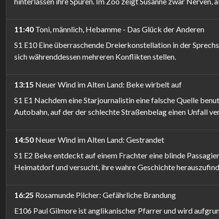
hinterlassen ihre Spuren. Im Zoo zeigt Susanne zwar Nerven, a
11:40
Toni, männlich, Hebamme - Das Glück der Anderen
S1 E10 Eine überraschende Dreierkonstellation in der Sprechs
sich währenddessen mehreren Konflikten stellen.
13:15
Neuer Wind im Alten Land: Beke wirbelt auf
S1 E1 Nachdem eine Starjournalistin eine falsche Quelle benu
Autobahn, auf der der schlechte Straßenbelag einen Unfall ve
14:50
Neuer Wind im Alten Land: Gestrandet
S1 E2 Beke entdeckt auf einem Frachter eine blinde Passagierin,
Heimatdorf und versucht, ihre wahre Geschichte herauszufind
16:25
Rosamunde Pilcher: Gefährliche Brandung
E106 Paul Gilmore ist anglikanischer Pfarrer und wird aufgrun