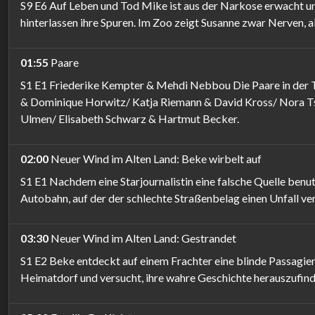
S9 E6 Auf Leben und Tod Mike ist aus der Narkose erwacht und
hinterlassen ihre Spuren. Im Zoo zeigt Susanne zwar Nerven, a
01:55
Paare
S1 E1 Friederike Kempter & Mehdi Nebbou Die Paare in der 
& Dominique Horwitz/ Katja Riemann & David Kross/ Nora Tsc
Ulmen/ Elisabeth Schwarz & Hartmut Becker.
02:00
Neuer Wind im Alten Land: Beke wirbelt auf
S1 E1 Nachdem eine Starjournalistin eine falsche Quelle benu
Autobahn, auf der der schlechte Straßenbelag einen Unfall ve
03:30
Neuer Wind im Alten Land: Gestrandet
S1 E2 Beke entdeckt auf einem Frachter eine blinde Passagierin,
Heimatdorf und versucht, ihre wahre Geschichte herauszufind