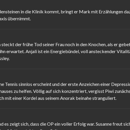
ensteinen in die Klinik kommt, bringt er Mark mit Erzählungen daz
axis übernimmt.
eckt der frühe Tod seiner Frau noch in den Knochen, als er gebeten
hn erwartet. Anjali ist ein Energiebündel, voll ansteckender Vita
sley.
ne Tennis sinnlos erscheint und der erste Anzeichen einer Depressi
s zu helfen. Völlig auf sich konzentriert, vergisst Piwi zunächst 
ich mit einer Kordel aus seinem Anorak beinahe stranguliert.
 es zeigt sich, dass die OP ein voller Erfolg war. Susanne freut 