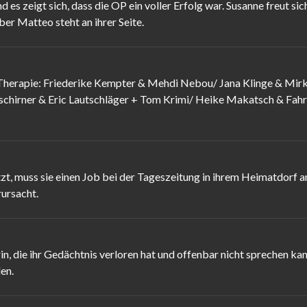
 es zeigt sich, dass die OP ein voller Erfolg war. Susanne freut 
ber Matteo steht an ihrer Seite.
Therapie: Friederike Kempter & Mehdi Nebou/ Jana Klinge & Mirk
hirner & Eric Lautschläger + Tom Krimi/ Heike Makatsch & Fahri
tzt, muss sie einen Job bei der Tageszeitung in ihrem Heimatdorf 
rursacht.
 die ihr Gedächtnis verloren hat und offenbar nicht sprechen kann. 
en.