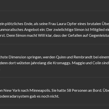
 plötzliches Ende, als seine Frau Laura Opfer eines brutalen Über
 unmoralisches Angebot ein: Der zwielichtige Simon ist Mitglied ei
erst. Denn Simon macht Will klar, dass der Gefallen auf Gegenleist
chste Dimension springen, werden Quinn und Rembrandt bei einem 
denn dort wüteten jahrelang die Kromaggs. Maggie und Colin sind h
.
von New York nach Minneapolis. Sie hatte 58 Personen an Bord. Ü
Bodenradarsystem gab es noch nicht.