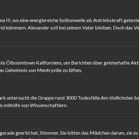
lana III, wo eine energiereiche Solitonwelle als Antriebskraft get
nd kümmern. Alexander soll bei seinem Vater bleiben. Doch das Ver
ste Ölboomtown Kaliforniens, um Berichten über geisterhafte Akt
as Geheimnis von Mentryville zu lüften.
rk untersucht die Gruppe rund 3000 Todesfälle.Am tödlichsten See
s mithilfe von Wissenschaftlern.
e gerade geerbt hat, Stimmen. Sie bitten das Mädchen darum, sie zu 