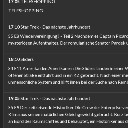
17:05
TELESHOPPING
TELESHOPPING.
17:10
Star Trek - Das nächste Jahrhundert
S5 E8 Wiedervereinigung? - Teil 2 Nachdem es Captain Picard 
mysteriösen Aufenthaltes. Der romulanische Senator Pardek u
18:10
Sliders
S4 E11 Amerika den Amerikanern Die Sliders landen in einer W
offener Straße entführt und in ein KZ gebracht. Nach einer m
unmenschliche System und hilft ihnen bei der Suche nach Rem
19:05
Star Trek - Das nächste Jahrhundert
S5 E9 Der zeitreisende Historiker Die Crew der Enterprise ve
Klima aus seinem natürlichen Gleichgewicht gebracht. Kurz b
an Bord des Raumschiffes und behauptet, ein Historiker aus de