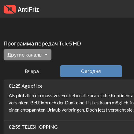
Программа передач Tele5 HD
Другие каналы
Вчера
Сегодня
01:25
Age of Ice
Als plötzlich ein massives Erdbeben die arabische Kontinental
versinken. Bei Einbruch der Dunkelheit ist es kaum möglich, in
einen entspannten Urlaub verbringen. Doch jetzt versucht si
02:55
TELESHOPPING